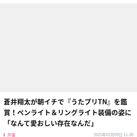
蒼井翔太が朝イチで『うたプリTN』を鑑
賞！ペンライト＆リングライト装備の姿に
「なんて愛おしい存在なんだ」
2025年05月09日 11:30
声優