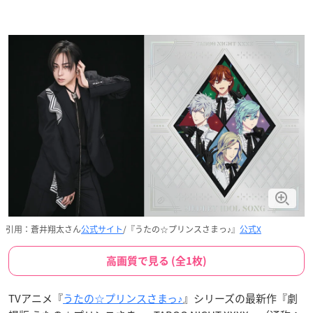
引用：蒼井翔太さん
公式サイト
/『うたの☆プリンスさまっ♪』
公式X
高画質で見る (全1枚)
TVアニメ『
うたの☆プリンスさまっ♪
』シリーズの最新作『劇