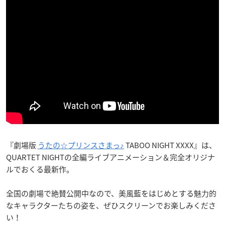
『劇場版
うたの☆プリンスさまっ♪
TABOO NIGHT XXXX』は、
QUARTET NIGHTの全編ライブアニメーション＆完全オリジナ
ルでおくる最新作。
全国の劇場で絶賛公開中なので、美風藍をはじめとする魅力的
なキャラクターたちの姿を、ぜひスクリーンでお楽しみくださ
い！