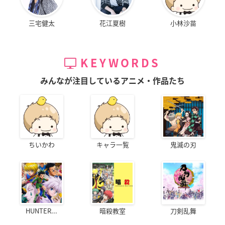
三宅健太
花江夏樹
小林沙苗
KEYWORDS
みんなが注目しているアニメ・作品たち
ちいかわ
キャラ一覧
鬼滅の刃
HUNTER...
暗殺教室
刀剣乱舞