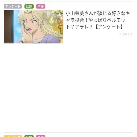
夏澄火煉
都築詩船
ベルモット
アンケート
話題
声優
小山茉美さんが演じる好きなキ
ャラ投票！やっぱりベルモッ
ト？アラレ？【アンケート】
1コメント
シティーハンター 愛
ルパン三世 風魔一族
カムイの剣
と宿命のマグナム
の陰謀
お雪
美樹
峰不二子
映画ドラえもん の
幻魔大戦
び太の魔界大冒険
ルナ
美夜子