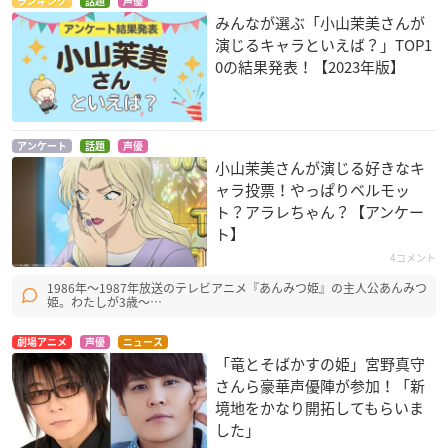
ランキング
話題
声優
みんなが選ぶ「小山茉美さんが
演じるキャラといえば？」TOP1
0の結果発表！【2023年版】
アンケート
話題
声優
小山茉美さんが演じる好きなキ
ャラ投票！やっぱりベルモッ
ト？アラレちゃん？【アンケー
ト】
4コメント
1986年～1987年放送のテレビアニメ『あんみつ姫』の主人公あんみつ
姫。わたしが3歳～…
劇場アニメ
声優
ニュース
「竜とそばかすの姫」宮野真守
さんら豪華声優陣が参加！「新
境地をかなり開拓してもらいま
した」