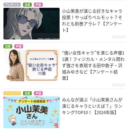
は孫悟空
エクスプレス
あんみつ姫
アンケート
話題
声優
岡本京子
ミリー
小山茉美が演じる好きなキャラ
投票！やっぱりベルモット？そ
れとも則巻アラレ？【アンケー
ト】
1コメント
話題
声優
“強い女性キャラ”を演じる声優1
100万年地球の旅
竜とそばかすの姫
劇場版シティーハン
1選！フィジカル・メンタル問わ
バンダーブック
ター 新宿プライベー
スワン
ず強さを表現する田中敦子・沢
ト・アイズ
ミムル
城みゆきなど【アンケート結
美樹
果】
1コメント
ランキング
話題
声優
みんなが選ぶ「小山茉美さんが
演じるキャラといえば？」ラン
キングTOP10！【2024年版】
BanG Dream!「遊
名探偵コナン 漆黒の
劇場版 X-エックス-
んじゃった！」
追跡者 (チェイサー)