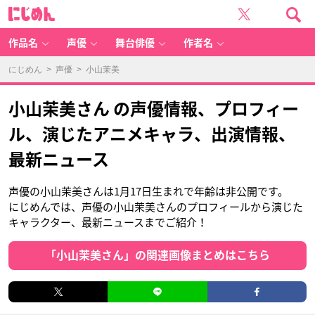
に
じ
め
ん
作品名
声優
舞台俳優
作者名
にじめん
>
声優
> 小山茉美
小山茉美さん の声優情報、プロフィー
ル、演じたアニメキャラ、出演情報、
最新ニュース
声優の小山茉美さんは1月17日生まれで年齢は非公開です。
にじめんでは、声優の小山茉美さんのプロフィールから演じた
キャラクター、最新ニュースまでご紹介！
「小山茉美さん」の関連画像まとめはこちら