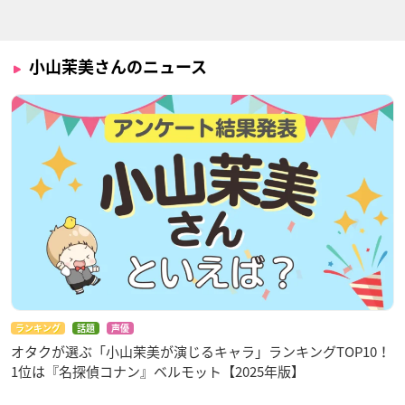
E
e Second Barrage
バラライカ
ニッチの姉
バラライカ
小山茉美さんのニュース
怪～ayakashi～
シティーハンター
おにいさまへ…
ザ・シークレット・
民谷お岩
一の宮蕗子
サービス
美樹
ランキング
話題
声優
オタクが選ぶ「小山茉美が演じるキャラ」ランキングTOP10！
1位は『名探偵コナン』ベルモット【2025年版】
手塚治虫物語 ぼく
あんみつ姫
海底超特急マリン・