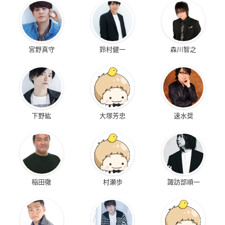
宮野真守
鈴村健一
森川智之
下野紘
大塚芳忠
速水奨
稲田徹
村瀬歩
諏訪部順一