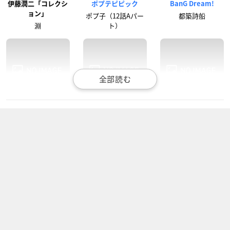
伊藤潤二「コレクシ
ポプテピピック
BanG Dream!
ョン」
ポプ子（12話Aパー
都築詩船
淵
ト）
ランス・アンド・マ
氷菓
マイの魔法と家庭の
スクス
日
糸魚川養子
ターフェイ
立海ホタル
テガミバチ REVERS
BLACK LAGOON Th
BLACK LAGOON