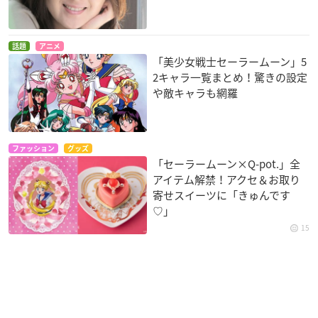
話題
アニメ
「美少女戦士セーラームーン」5
2キャラ一覧まとめ！驚きの設定
や敵キャラも網羅
ファッション
グッズ
「セーラームーン×Q-pot.」全
アイテム解禁！アクセ＆お取り
寄せスイーツに「きゅんです
♡」
15