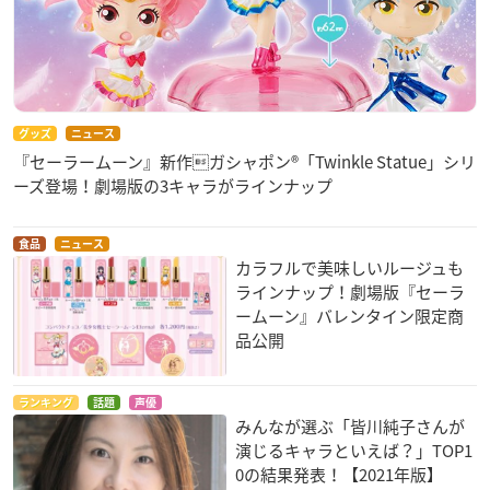
グッズ
ニュース
『セーラームーン』新作ガシャポン®「Twinkle Statue」シリ
ーズ登場！劇場版の3キャラがラインナップ
食品
ニュース
カラフルで美味しいルージュも
ラインナップ！劇場版『セーラ
ームーン』バレンタイン限定商
品公開
ランキング
話題
声優
みんなが選ぶ「皆川純子さんが
演じるキャラといえば？」TOP1
0の結果発表！【2021年版】