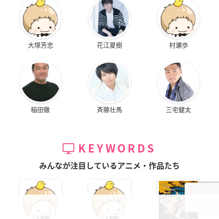
大塚芳忠
花江夏樹
村瀬歩
稲田徹
斉藤壮馬
三宅健太
KEYWORDS
みんなが注目しているアニメ・作品たち