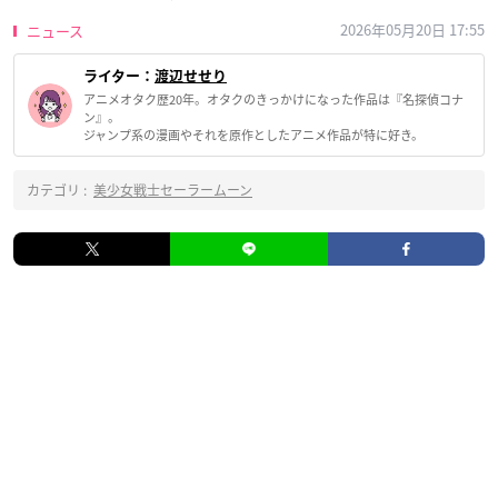
2026年05月20日 17:55
ニュース
ライター：
渡辺せせり
アニメオタク歴20年。オタクのきっかけになった作品は『名探偵コナ
ン』。
ジャンプ系の漫画やそれを原作としたアニメ作品が特に好き。
カテゴリ :
美少女戦士セーラームーン