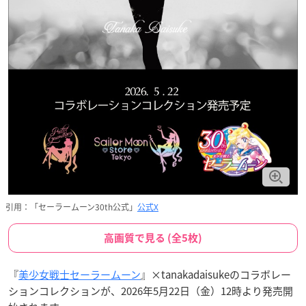
引用：「セーラームーン30th公式」
公式X
高画質で見る (全5枚)
『
美少女戦士セーラームーン
』×tanakadaisukeのコラボレー
ションコレクションが、2026年5月22日（金）12時より発売開