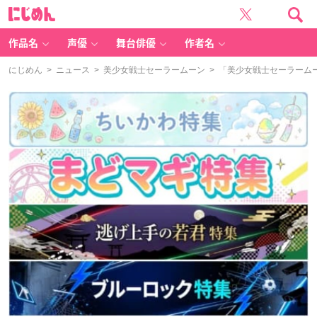
に
じ
め
ん
作品名
声優
舞台俳優
作者名
にじめん
>
ニュース
>
美少女戦士セーラームーン
> 「美少女戦士セーラームーン