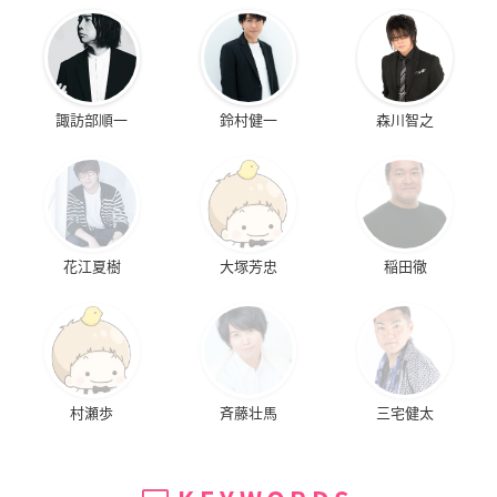
諏訪部順一
鈴村健一
森川智之
花江夏樹
大塚芳忠
稲田徹
村瀬歩
斉藤壮馬
三宅健太