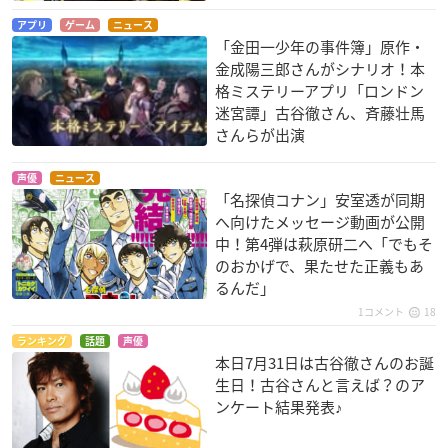
アプリ
ゲーム
ニュース
「金田一少年の事件簿」原作・
金成陽三郎さんがシナリオ！本
格ミステリーアプリ「ロンドン
迷宮譚」古谷徹さん、斉藤壮馬
さんらが出演
声優
ニュース
「名探偵コナン」安室透が同期
へ向けたメッセージ動画が公開
中！第4弾は萩原研二へ「でもそ
のおかげで、果たせた正義もあ
るんだ」
1コメント
18
ランキング
話題
声優
本日7月31日は古谷徹さんのお誕
生日！古谷さんと言えば？のア
ンケート結果発表♪