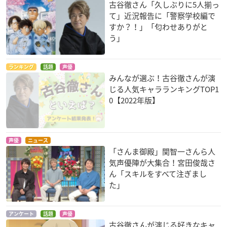
古谷徹さん「久しぶりに5人揃っ
て」近況報告に「警察学校編で
ルパン三世 DEAD O
ドラゴンボール 最強
ブラック・ジャック
すか？！」「匂わせありがと
R ALIVE
への道
＜OVA＞
う」
パニシュ
ヤムチャ
レスリー
ランキング
話題
声優
みんなが選ぶ！古谷徹さんが演
じる人気キャラランキングTOP1
0【2022年版】
ウルトラ​マンUSA
ドラゴンボール 摩訶
湘南爆走族IV ハリケ
不思議大冒険
ーンライダーズ
スコット・マスター
声優
ニュース
ソン（ウルトラマン
ヤムチャ
聖ニ
「さんま御殿」関智一さんら人
スコット）
気声優陣が大集合！宮田俊哉さ
ん「スキルをすべて注ぎまし
た」
アンケート
話題
声優
古谷徹さんが演じる好きなキャ