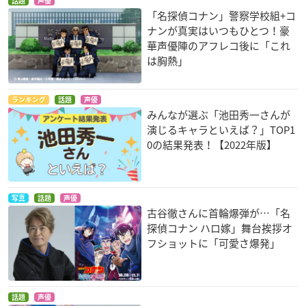
話題
声優
「名探偵コナン」警察学校組+コ
宇宙戦艦ヤマト 復活
劇場版 「BLEACH」
劇場版 機動戦士ガン
ナンが真実はいつもひとつ！豪
篇 ディレクターズカ
地獄篇
ダム00 -A wakening
ット
of the Trailblazer-
華声優陣のアフレコ後に「これ
朱蓮
徳川太助
E・A・レイ
は胸熱」
ランキング
話題
声優
みんなが選ぶ「池田秀一さんが
演じるキャラといえば？」TOP1
0の結果発表！【2022年版】
宇宙戦艦ヤマト 復活
パプリカ
機動戦士ZガンダムIII
篇
A New Translation -
時田浩作
写真
話題
声優
星の鼓動は愛-
徳川太助
古谷徹さんに首輪爆弾が…「名
アムロ・レイ
探偵コナン ハロ嫁」舞台挨拶オ
フショットに「可愛さ爆発」
話題
声優