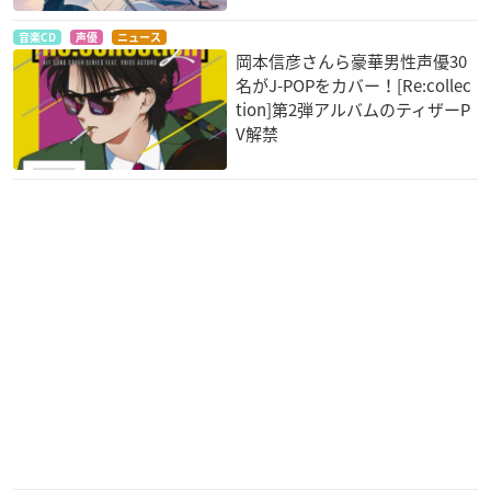
ラビア半島での奇跡
ue These 星乱 第3章
ue These 星乱 第2章
と戦いの物語
フレーゲル
フレーゲル
音楽CD
声優
ニュース
アウス
岡本信彦さんら豪華男性声優30
名がJ-POPをカバー！[Re:collec
tion]第2弾アルバムのティザーP
V解禁
あした世界が終わる
機動戦士ガンダム T
名探偵コナン ゼロの
としても
HE ORIGIN 誕生 赤
執行人
い彗星
ナレーション
安室透
アムロ・レイ