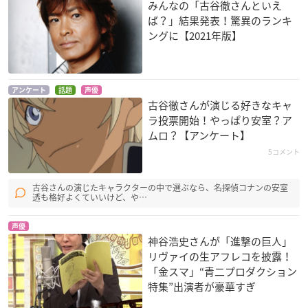
みんなの「古谷徹さんといえ
ば？」結果発表！驚異のランキ
ングに【2021年版】
アンケート
話題
声優
古谷徹さんが演じる好きなキャ
ラ投票開始！やっぱり安室？ア
ムロ？【アンケート】
5コメント
古谷さんの演じたキャラクターの中で選ぶなら、名探偵コナンの安室
透も格好よくていいけど、や…
声優
神谷浩史さんが「進撃の巨人」
リヴァイの生アフレコを披露！
「金スマ」“青二プロダクション
特集”出演者が豪華すぎ