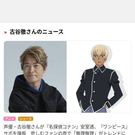
戦国BASARA 弐
空中ブランコ
ドラゴンボール改
小山田信茂
津田英雄
ヤムチャ
古谷徹さんのニュース
魍魎の匣
ワールド・デストラ
機動戦士ガンダム00
クション ～世界撲滅
1st Season
謎の男
の六人～
ナレーション
トッピー・トプラン
アニメ
ニュース
声優・古谷徹さんが『名探偵コナン』安室透、『ワンピース』
サボを降板 悲しむファンの声で「無理無理」がトレンドに