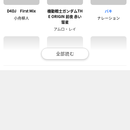
D4DJ First Mix
機動戦士ガンダムTH
バキ
E ORIGIN 前夜 赤い
小舟柳人
ナレーション
彗星
アムロ・レイ
ONE PIECE エピソー
ガンダムさん
ドラゴンボール改(魔
ド オブ サボ ～3兄弟
人ブウ編)
ナレーション
の絆 奇跡の再会と受
ヤムチャ
け継がれる意志～
サボ