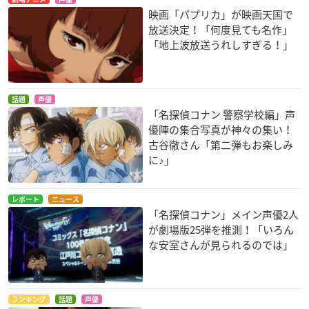
巨人の星
範馬刃牙
映画「パプリカ」が映画天国で
星飛雄馬
ナレーション
放送決定！「何度見ても名作」
「地上波放送うれしすぎる！」
話題
声優
「名探偵コナン 警察学校編」声
優陣の集合写真が神々の集い！
古谷徹さん「第二弾もお楽しみ
に♪」
レポート
ニュース
「名探偵コナン」メイン声優2人
が劇場版25弾を推測！「いろん
な安室さんが見られるのでは」
ランキング
話題
声優