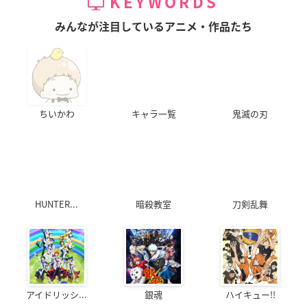
KEYWORDS
みんなが注目しているアニメ・作品たち
ちいかわ
キャラ一覧
鬼滅の刃
HUNTER...
暗殺教室
刀剣乱舞
アイドリッシ...
銀魂
ハイキュー!!