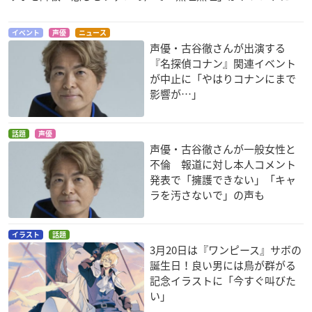
イベント
声優
ニュース
ドクタースランプ
剛Q超児イッキマン
牧場の少女カトリ
声優・古谷徹さんが出演する
スッパマン
孫天空
マルティ
『名探偵コナン』関連イベント
が中止に「やはりコナンにまで
影響が…」
話題
声優
声優・古谷徹さんが一般女性と
不倫 報道に対し本人コメント
新・巨人の星II
新・巨人の星
巨人の星
発表で「擁護できない」「キャ
星飛雄馬
星飛雄馬
星飛雄馬
ラを汚さないで」の声も
イラスト
話題
3月20日は『ワンピース』サボの
誕生日！良い男には鳥が群がる
記念イラストに「今すぐ叫びた
い」
ジャーニー 太古ア
銀河英雄伝説 Die Ne
銀河英雄伝説 Die Ne