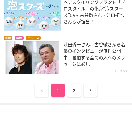
ヘアスタイリングブランド「プ
ロスタイル」の化身“泡スター
ズ”CVを古谷徹さん・江口拓也
さんらが担当！
書籍
声優
ニュース
池田秀一さん、古谷徹さんら名
優のインタビューが無料公開
中！奮闘する全ての人へのメッ
セージは必見
1コメント
1
2