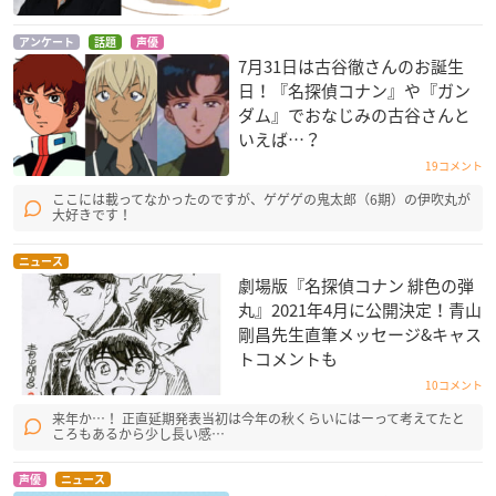
アンケート
話題
声優
7月31日は古谷徹さんのお誕生
日！『名探偵コナン』や『ガン
ダム』でおなじみの古谷さんと
いえば…？
19コメント
ここには載ってなかったのですが、ゲゲゲの鬼太郎（6期）の伊吹丸が
大好きです！
ニュース
劇場版『名探偵コナン 緋色の弾
丸』2021年4月に公開決定！青山
剛昌先生直筆メッセージ&キャス
トコメントも
10コメント
来年か…！ 正直延期発表当初は今年の秋くらいにはーって考えてたと
ころもあるから少し長い感…
声優
ニュース