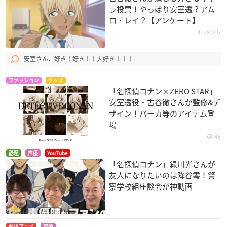
ラ投票！やっぱり安室透？アム
ロ・レイ？【アンケート】
ドラゴンボール 魔神
ドラゴンボール 神龍
幻魔大戦
城のねむり姫
の伝説
東丈
4コメント
ヤムチャ
ヤムチャ
安室さん、好き！好き！！大好き！！！
ファッション
グッズ
「名探偵コナン×ZERO STAR」
安室透役・古谷徹さんが監修&デ
ザイン！パーカ等のアイテム登
場
巨人の星 宿命の対決
巨人の星 大リーグボ
巨人の星 行け行け飛
46
ール
雄馬
星飛雄馬
星飛雄馬
星飛雄馬
話題
声優
YouTube
「名探偵コナン」緑川光さんが
友人になりたいのは降谷零！警
察学校組座談会が神動画
劇場アニメ
声優