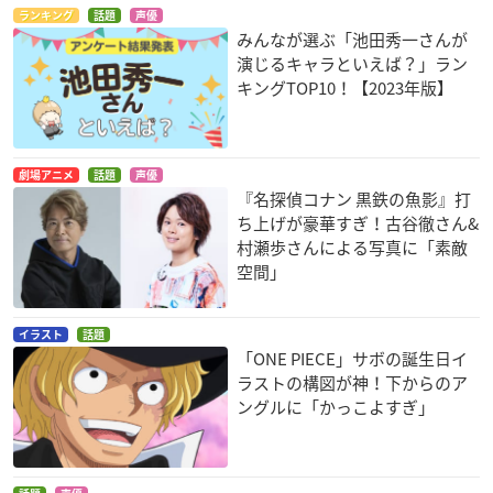
交響詩篇エウレカセ
機動戦士ガンダム T
機動戦士ガンダム T
ランキング
話題
声優
ブン ハイエボリュ
HE ORIGIN 激突 ル
HE ORIGIN Ⅳ 運命
みんなが選ぶ「池田秀一さんが
ーション
ウム会戦
の前夜
演じるキャラといえば？」ラン
アドロック
アムロ・レイ
アムロ・レイ
キングTOP10！【2023年版】
劇場アニメ
話題
声優
『名探偵コナン 黒鉄の魚影』打
ち上げが豪華すぎ！古谷徹さん&
村瀬歩さんによる写真に「素敵
機動戦士ガンダム T
機動戦士ガンダム T
DRAGON BALL Z 神
空間」
HE ORIGIN III 暁の蜂
HE ORIGIN II 哀しみ
と神
起
のアルテイシア
ヤムチャ
アムロ・レイ
アムロ・レイ
イラスト
話題
「ONE PIECE」サボの誕生日イ
ラストの構図が神！下からのア
ングルに「かっこよすぎ」