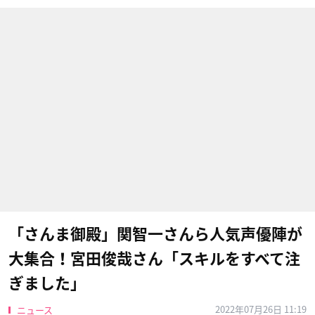
「さんま御殿」関智一さんら人気声優陣が
大集合！宮田俊哉さん「スキルをすべて注
ぎました」
2022年07月26日 11:19
ニュース