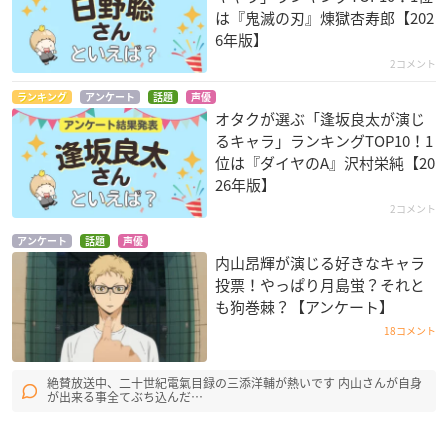
は『鬼滅の刃』煉󠄁獄杏寿郎【202
6年版】
2コメント
ランキング
アンケート
話題
声優
オタクが選ぶ「逢坂良太が演じ
るキャラ」ランキングTOP10！1
位は『ダイヤのA』沢村栄純【20
26年版】
2コメント
アンケート
話題
声優
内山昂輝が演じる好きなキャラ
投票！やっぱり月島蛍？それと
も狗巻棘？【アンケート】
18コメント
絶賛放送中、二十世紀電氣目録の三添洋輔が熱いです 内山さんが自身
が出来る事全てぶち込んだ…