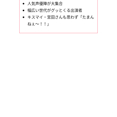
人気声優陣が大集合
幅広い世代がグッとくる出演者
キスマイ・宮田さんも思わず「たまん
ねぇ～！！」