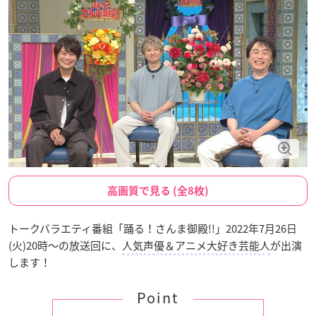
高画質で見る (全8枚)
トークバラエティ番組「踊る！さんま御殿!!」2022年7月26日
(火)20時～の放送回に、
人気声優＆アニメ大好き芸能人
が出演
します！
Point