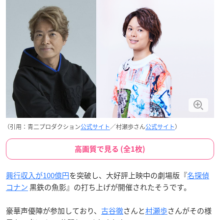
（引用：青二プロダクション
公式サイト
／村瀬歩さん
公式サイト
）
高画質で見る (全1枚)
興行収入が100億円
を突破し、大好評上映中の劇場版『
名探偵
コナン
黒鉄の魚影』の打ち上げが開催されたそうです。
豪華声優陣が参加しており、
古谷徹
さんと
村瀬歩
さんがその様