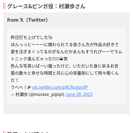
グレース&ピンガ役：村瀬歩さん
昨日打ち上げでした🚀
ほんっっとーーーに関わられてる皆さん方が作品大好きで
愛を注ぎまくってるのがなんだかまんもすうれぴーーでラム
トニック進んぢゃった🙋🏾‍♂️🥃笑
色んな写真いぱーい撮ったけど、いただいた身に余るお言
葉の数々と幸せな時間と共に心の栄養剤にして時々覗くん
だ！
うへへ！🌽
pic.twitter.com/p8CRugpsVP
— 村瀬歩 (@murase_pipipi)
June 28, 2023