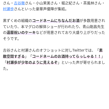
さん・
古谷徹
さん・小山茉美さん・堀之紀さん・茶風林さん・
村瀬歩
さんといった豪華声優陣が集結。
黒ずくめの組織の
が多数用意され
コードネームにちなんだお酒
ていたり、本マグロの解体ショーが行われたり、青山剛昌先生
の
などが用意されており大盛り上がりだった
還暦祝いのケーキ
そうです。
古谷さんと村瀬さんのオフショットに対しTwitterでは、「
素
」「
」
敵空間すぎる
コードネームのお酒持ってらっしゃる！！
「
」といった声が寄せられまし
村瀬歩が少年のように見えるぞ
た。