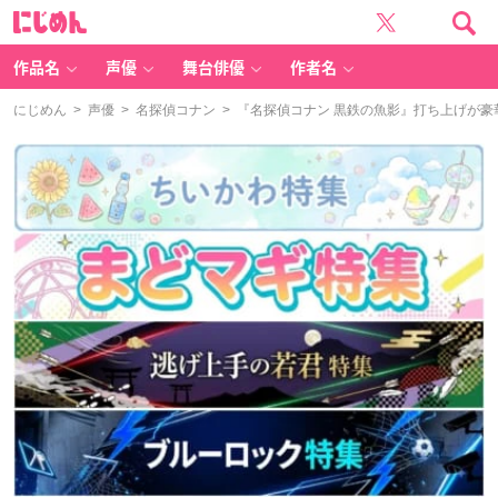
に
じ
め
ん
作品名
声優
舞台俳優
作者名
にじめん
>
声優
>
名探偵コナン
> 『名探偵コナン 黒鉄の魚影』打ち上げが