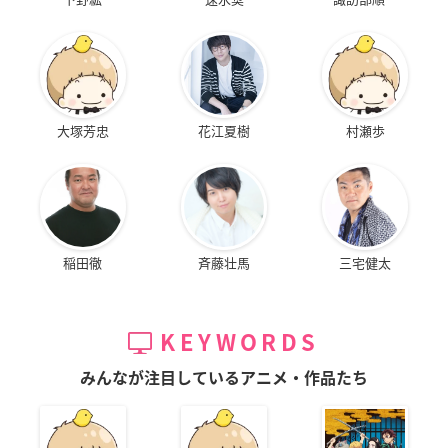
大塚芳忠
花江夏樹
村瀬歩
稲田徹
斉藤壮馬
三宅健太
KEYWORDS
みんなが注目しているアニメ・作品たち