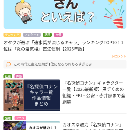
ランキング
アンケート
話題
声優
オタクが選ぶ「速水奨が演じるキャラ」ランキングTOP10！1
位は『炎の蜃気楼』直江信綱【2026年版】
14コメント
この時代に直江信綱が1位になるのおもろすぎるw
話題
声優
『名探偵コナン』キャラクター
一覧【2026最新版】黒ずくめの
組織・FBI・公安・赤井家まで全
網羅
話題
アニメ
カオスな魅力『名探偵コナン』