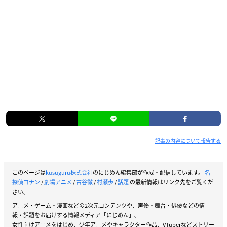
記事の内容について報告する
このページは
kusuguru株式会社
のにじめん編集部が作成・配信しています。
名
探偵コナン
/
劇場アニメ
/
古谷徹
/
村瀬歩
/
話題
の最新情報はリンク先をご覧くだ
さい。
アニメ・ゲーム・漫画などの2次元コンテンツや、声優・舞台・俳優などの情
報・話題をお届けする情報メディア「にじめん」。
女性向けアニメをはじめ、少年アニメやキャラクター作品、VTuberなどストリー