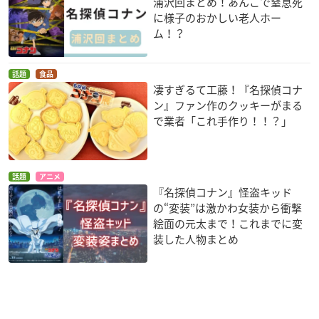
浦沢回まとめ！あんこで窒息死
に様子のおかしい老人ホー
ム！？
話題
食品
凄すぎるて工藤！『名探偵コナ
ン』ファン作のクッキーがまる
で業者「これ手作り！！？」
話題
アニメ
『名探偵コナン』怪盗キッド
の“変装”は激かわ女装から衝撃
絵面の元太まで！これまでに変
装した人物まとめ