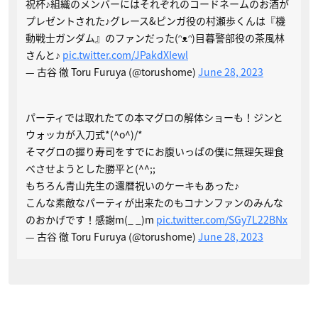
祝杯♪組織のメンバーにはそれぞれのコードネームのお酒が
プレゼントされた♪グレース&ピンガ役の村瀬歩くんは『機
動戦士ガンダム』のファンだった(ᵔᴥᵔ)目暮警部役の茶風林
さんと♪
pic.twitter.com/JPakdXIewl
— 古谷 徹 Toru Furuya (@torushome)
June 28, 2023
パーティでは取れたての本マグロの解体ショーも！ジンと
ウォッカが入刀式*(^o^)/*
そマグロの握り寿司をすでにお腹いっぱの僕に無理矢理食
べさせようとした勝平と(^^;;
もちろん青山先生の還暦祝いのケーキもあった♪
こんな素敵なパーティが出来たのもコナンファンのみんな
のおかげです！感謝m(_ _)m
pic.twitter.com/SGy7L22BNx
— 古谷 徹 Toru Furuya (@torushome)
June 28, 2023