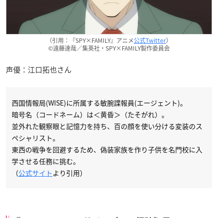
（引用：『SPY×FAMILY』アニメ
公式Twitter
）
©遠藤達哉／集英社・SPY×FAMILY製作委員会
声優：江口拓也さん
西国情報局(WISE)に所属する敏腕諜報員(エージェント)。
暗号名（コードネーム）は＜黄昏＞（たそがれ）。
並外れた観察眼と記憶力を持ち、百の顔を使い分ける変装のス
ペシャリスト。
東西の戦争を回避するため、偽装家族を作り子供を名門校に入
学させる任務に挑む。
（
公式サイト
より引用）