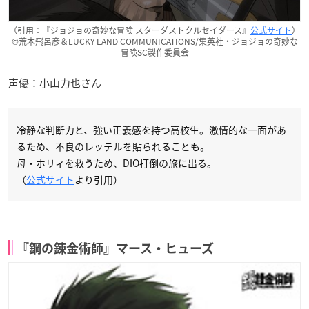
（引用：『ジョジョの奇妙な冒険 スターダストクルセイダース』
公式サイト
）
©荒木飛呂彦＆LUCKY LAND COMMUNICATIONS/集英社・ジョジョの奇妙な
冒険SC製作委員会
声優：小山力也さん
冷静な判断力と、強い正義感を持つ高校生。激情的な一面があ
るため、不良のレッテルを貼られることも。
母・ホリィを救うため、DIO打倒の旅に出る。
（
公式サイト
より引用）
『鋼の錬金術師』マース・ヒューズ