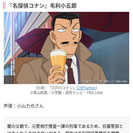
『名探偵コナン』毛利小五郎
（引用：「江戸川コナン」
公式Twitter
）
©青山剛昌／小学館・読売テレビ・TMS 1996
声優：小山力也さん
蘭の父親で、元警視庁捜査一課の刑事であるため、目暮警部と