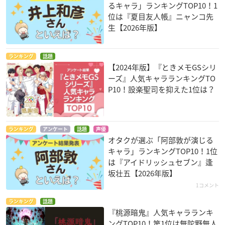
るキャラ」ランキングTOP10！1
位は『夏目友人帳』ニャンコ先
生【2026年版】
ランキング
話題
【2024年版】『ときメモGSシリ
ーズ』人気キャラランキングTO
P10！設楽聖司を抑えた1位は？
ランキング
アンケート
話題
声優
オタクが選ぶ「阿部敦が演じる
キャラ」ランキングTOP10！1位
は『アイドリッシュセブン』逢
坂壮五【2026年版】
1コメント
ランキング
話題
『桃源暗鬼』人気キャラランキ
ングTOP10！第1位は無陀野無人