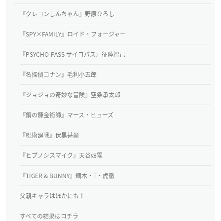
『クレヨンしんちゃん』野原ひろし
『SPY×FAMILY』ロイド・フォージャー
『PSYCHO-PASS サイコパス』征陸智己
『名探偵コナン』毛利小五郎
『ジョジョの奇妙な冒険』空条承太郎
『鋼の錬金術師』マース・ヒューズ
『呪術廻戦』伏黒甚爾
『ヒプノシスマイク』天谷奴零
『TIGER & BUNNY』鏑木・T・虎徹
父親キャラはほかにも！
すべての結果はコチラ