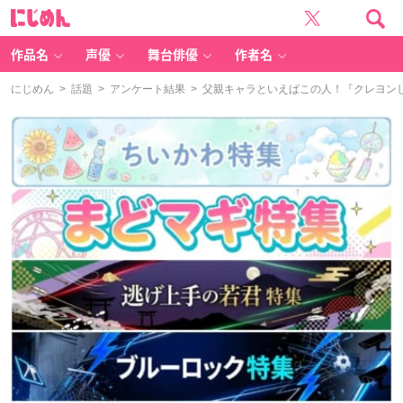
に
じ
め
ん
作品名
声優
舞台俳優
作者名
にじめん
>
話題
>
アンケート結果
> 父親キャラといえばこの人！『クレヨンしん