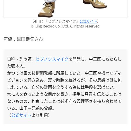
（引用：『ヒプノシスマイク』
公式サイト
）
© King Record Co., Ltd. All rights reserved.
声優：黒田崇矢さん
自称・詐欺師。
ヒプノシスマイク
を開発し、中王区にもたらし
た張本人。
かつては軍の技術開発部に所属していた。中王区や様々なディ
ビジョンを巻き込み、裏で暗躍を続けるが、その思惑は謎に包
まれている。自分の計画を全うする為には手段を選ばない。
常に人を食ったような態度を貫き、相手に真意を伝えることは
ないものの、約束したことは必ず守る義理堅さを持ち合わせて
いる。山田三兄弟の父親。
（
公式サイト
より引用）