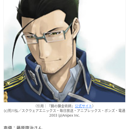
（引用：『鋼の錬金術師』
公式サイト
）
(c)荒川弘／スクウェアエニックス・毎日放送・アニプレックス・ボンズ・電通
2003 (p)Anipex Inc.
声優：藤原啓治さん