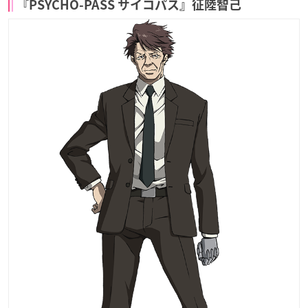
『PSYCHO-PASS サイコパス』征陸智己