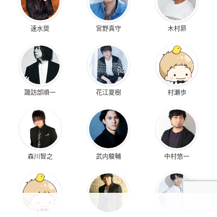
速水奨
宮野真守
木村昴
諏訪部順一
花江夏樹
村瀬歩
森川智之
武内駿輔
中村悠一