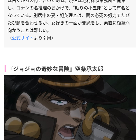
は古くからの付き合いがある。現在は毛利探偵事務所を開業
し、コナンの名推理のおかげで、“眠りの小五郎”として有名と
なっている。別居中の妻・妃英理とは、蘭の必死の努力でたび
たび顔を合わせるが、女好きの一面が邪魔をし、素直に復縁へ
向かうことは難しい。
（
公式サイト
より引用）
『ジョジョの奇妙な冒険』空条承太郎