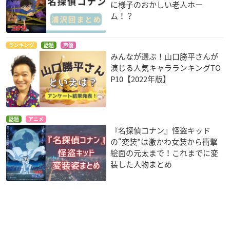
に様子のおかしい老人ホー
ム！？
ランキング
話題
声優
みんなが選ぶ！山口勝平さんが
演じる人気キャラランキングTO
P10【2022年版】
話題
アニメ
『名探偵コナン』怪盗キッド
の“変装”は激かわ女装から衝撃
絵面の元太まで！これまでに変
装した人物まとめ