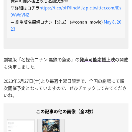
発声可能応援上映も追加決定🚨
▽詳細はコチラ
https://t.co/bHYIlncMJz
pic.twitter.com/lEs
9VWdVNZ
— 劇場版名探偵コナン【公式】 (@conan_movie)
May 8, 20
23
劇場版「名探偵コナン 黒鉄の魚影」の
の開催
発声可能応援上映
も決定しました。
2023年5月27日(土)より毎週土曜日限定で、全国の劇場にて順
次開催予定となっていますので、ぜひチェックしてみてくださ
いね。
この記事の他の画像（全2枚）