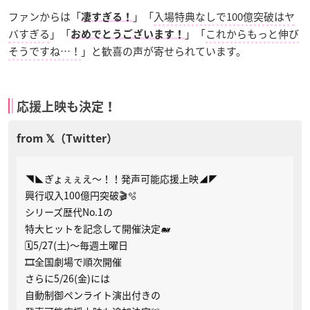
ファンからは「
」「
入場特典なしで100億突破はヤ
凄すぎる！
バすぎる
」「
」「
これからもっと伸び
おめでとうございます！
そうですね…！
」と歓喜の声が寄せられています。
応援上映も決定！
◥◣ぎょぇぇえ～！！発声可能応援上映◢◤
興行収入100億円突破🎬🫧
シリーズ歴代No.1の
特大ヒットを記念して開催決定🐋
🗓5/27(土)〜毎週土曜日
🎞全国劇場で順次開催
さらに5/26(金)には
自動制御ペンライト演出付きの