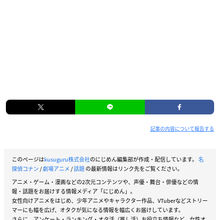
記事の内容について報告する
このページは
kusuguru株式会社
のにじめん編集部が作成・配信しています。
名
探偵コナン
/
劇場アニメ
/
話題
の最新情報はリンク先をご覧ください。
アニメ・ゲーム・漫画などの2次元コンテンツや、声優・舞台・俳優などの情
報・話題をお届けする情報メディア「にじめん」。
女性向けアニメをはじめ、少年アニメやキャラクター作品、VTuberなどストリー
マーにも幅を広げ、オタクが気になる情報を幅広くお届けしています。
さらに、アンケート・ランキング・オタ活（推し活）お役立ち情報など、女性オ