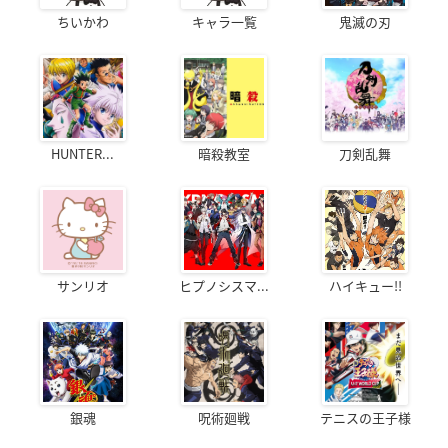
ちいかわ
キャラ一覧
鬼滅の刃
HUNTER...
暗殺教室
刀剣乱舞
サンリオ
ヒプノシスマ...
ハイキュー!!
銀魂
呪術廻戦
テニスの王子様