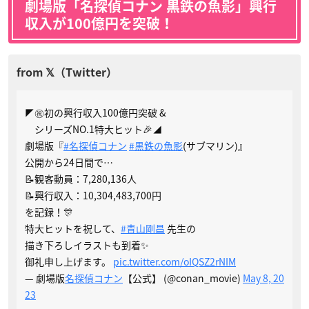
劇場版「名探偵コナン 黒鉄の魚影」興行
収入が100億円を突破！
◤㊗初の興行収入100億円突破 &
シリーズNO.1特大ヒット🎉◢
劇場版『
#名探偵コナン
#黒鉄の魚影
(サブマリン)』
公開から24日間で…
📝観客動員：7,280,136人
📝興行収入：10,304,483,700円
を記録！🎊
特大ヒットを祝して、
#青山剛昌
先生の
描き下ろしイラストも到着✨
御礼申し上げます。
pic.twitter.com/oIQSZ2rNIM
— 劇場版
名探偵コナン
【公式】 (@conan_movie)
May 8, 20
23