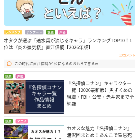
ランキング
アンケート
話題
声優
オタクが選ぶ「速水奨が演じるキャラ」ランキングTOP10！1
位は『炎の蜃気楼』直江信綱【2026年版】
13コメント
この時代に直江信綱が1位になるのおもろすぎるw
話題
声優
『名探偵コナン』キャラクター
一覧【2026最新版】黒ずくめの
組織・FBI・公安・赤井家まで全
網羅
話題
アニメ
カオスな魅力『名探偵コナン』
浦沢回まとめ！あんこで窒息死