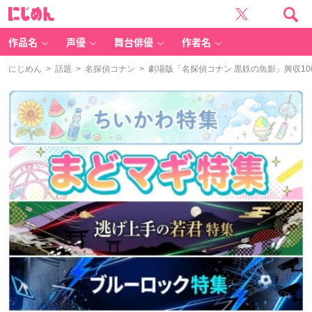
に
じ
め
ん
作品名
声優
舞台俳優
作者名
にじめん
>
話題
>
名探偵コナン
> 劇場版「名探偵コナン 黒鉄の魚影」興収100