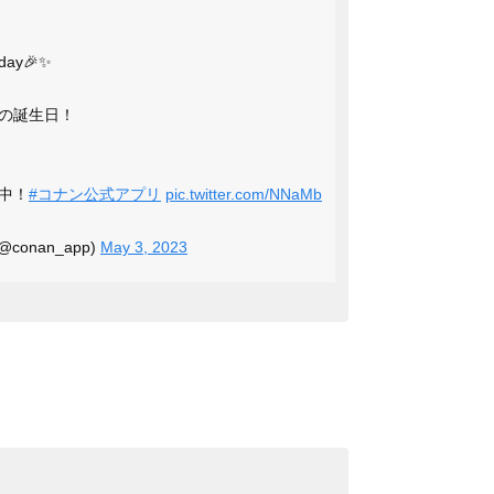
ay🎉✨
の誕生日！
中！
#コナン公式アプリ
pic.twitter.com/NNaMb
onan_app)
May 3, 2023