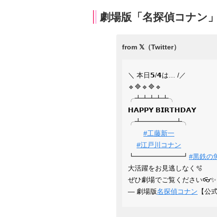
劇場版「名探偵コナン
＼ 本日𝟱/𝟰は… /／
🔹🔷🔹🔷🔹
╭┻┻┻┻┻╮
𝗛𝗔𝗣𝗣𝗬 𝗕𝗜𝗥𝗧𝗛𝗗𝗔𝗬
╭┻━━━━━┻╮
#工藤新一
#江戸川コナン
┗━━━━━━━┛
#黒鉄の
大活躍をお見逃しなく🫧
ぜひ劇場でご覧ください👓
— 劇場版
名探偵コナン
【公式】