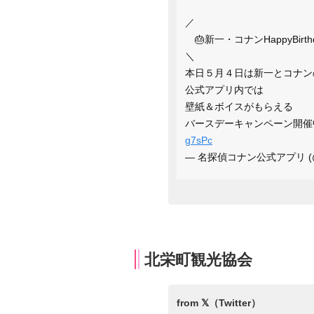
／
🎂新一・コナンHappyBirthd
＼
本日５月４日は新一とコナン
公式アプリ内では
壁紙＆ボイスがもらえる
バースデーキャンペーン開催
g7sPc
— 名探偵コナン公式アプリ (@c
北栄町観光協会