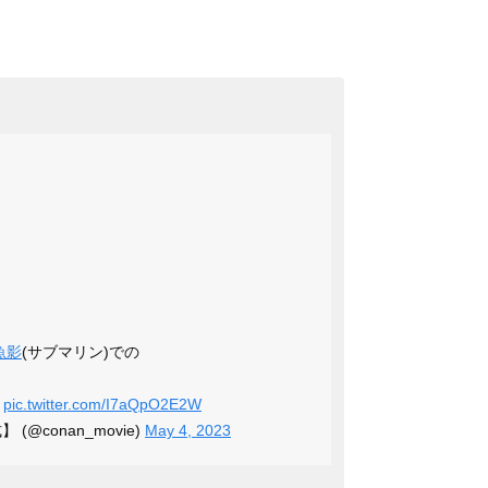
」
魚影
(サブマリン)での
✨
pic.twitter.com/I7aQpO2E2W
 (@conan_movie)
May 4, 2023