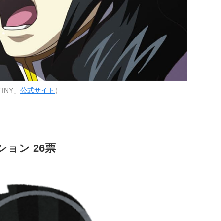
INY」
公式サイト
）
ョン 26票