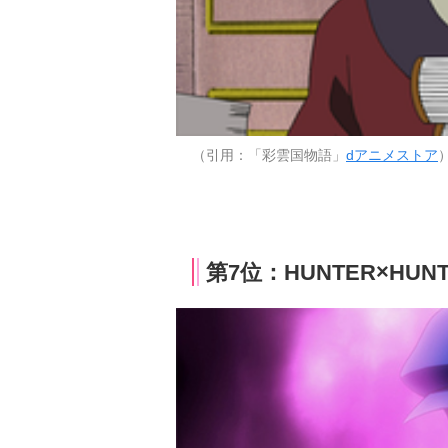
（引用：「彩雲国物語」
dアニメストア
第7位：HUNTER×HUN