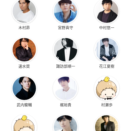
木村昴
宮野真守
中村悠一
速水奨
諏訪部順一
花江夏樹
武内駿輔
梶裕貴
村瀬歩