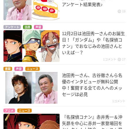
アンケート結果発表♪
10
アンケート
話題
声優
12月2日は池田秀一さんのお誕生
日！「ガンダム」や「名探偵コ
ナン」でおなじみの池田さんと
いえば…？
1コメント
17
書籍
声優
ニュース
池田秀一さん、古谷徹さんら名
優のインタビューが無料公開
中！奮闘する全ての人へのメッ
セージは必見
1コメント
アニメ
ニュース
『名探偵コナン』赤井秀一＆沖
矢昴を中心に赤井一家登場回を