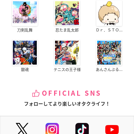
刀剣乱舞
忍たま乱太郎
Ｄｒ．ＳＴＯ...
銀魂
テニスの王子様
あんさんぶる...
OFFICIAL SNS
フォローしてより楽しいオタクライフ！