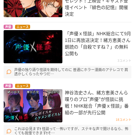
セレクト！上映会・キャスト登
壇イベント『緋色の記憶』開催
決定
声優
ニュース
「声優ｘ怪談」NHK総合にて9月
1日に再放送決定！緒方恵美さん
朗読の「自殺ですね？」の無料
公開も
3コメント
声優の独り語り怪談を期待してのに 普通にホラー漫画のアテレコで 肩
透かしくらったやつだ…
声優
ニュース
神谷浩史さん、緒方恵美さんら
喋りのプロ”声優”が怪談に挑
戦！NHK総合「声優ｘ怪談」番
組の一部が先行公開
18コメント
これは😲見ます❗ 怪談って…怖いですが、ステキな声で聞けるなら、怖
くても我慢できます❗そ…