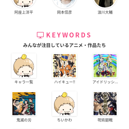
阿座上洋平
岡本信彦
浪川大輔
KEYWORDS
みんなが注目しているアニメ・作品たち
キャラ一覧
ハイキュー!!
アイドリッシ...
鬼滅の刃
ちいかわ
呪術廻戦