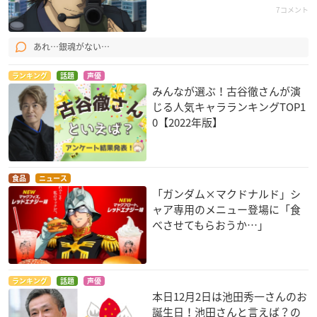
7コメント
あれ…銀魂がない…
ランキング
話題
声優
みんなが選ぶ！古谷徹さんが演
ふしぎの海のナディ
ロードス島戦記
プロジェクトA子
じる人気キャラランキングTOP1
ア 劇場用オリジナル
カシュー王
キャプテン
版
0【2022年版】
フライ
食品
ニュース
「ガンダム×マクドナルド」シ
ャア専用のメニュー登場に「食
べさせてもらおうか…」
ユニコ 魔法の島へ
トルビー
ランキング
話題
声優
本日12月2日は池田秀一さんのお
誕生日！池田さんと言えば？の