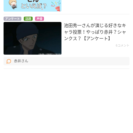
アンケート
話題
声優
池田秀一さんが演じる好きなキ
機動戦士ガンダム T
機動戦士ガンダム T
GAMBA ガンバと仲
ャラ投票！やっぱり赤井？シャ
HE ORIGIN III 暁の蜂
HE ORIGIN II 哀しみ
間たち
ンクス？【アンケート】
起
のアルテイシア
ガクシャ
6コメント
シャア・アズナブル
エドワウ・マス
赤井さん
機動戦士ガンダム T
機動戦士ガンダムUC
名探偵コナン 異次元
HE ORIGIN I 青い瞳
episode 7 「虹の彼
の狙撃手(スナイパ
のキャスバル
方に」
ー)
シャア・アズナブル
フル・フロンタル
赤井秀一