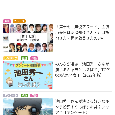
声優
ニュース
「第十七回声優アワード」主演
機動戦士ガンダムUC
映画 名探偵コナン 1
機動戦士ガンダムUC
声優賞は安済知佳さん・江口拓
episode 6 「宇宙と
1人目のストライカ
episode 4 「重力の
也さん・種﨑敦美さんの3名
地球と」
ー
井戸の底で」
フル・フロンタル
赤井秀一
フル・フロンタル
ランキング
話題
声優
みんなが選ぶ「池田秀一さんが
演じるキャラといえば？」TOP1
0の結果発表！【2022年版】
機動戦士ガンダムUC
機動戦士ガンダムUC
機動戦士ZガンダムIII
episode 3 「ラプラ
episode 2 「赤い彗
A New Translation -
アンケート
話題
声優
スの亡霊」
星」
星の鼓動は愛-
池田秀一さんが演じる好きなキ
フル・フロンタル
フル・フロンタル
シャア・アズナブル
ャラ投票！やっぱり赤井？シャ
ア？【アンケート】