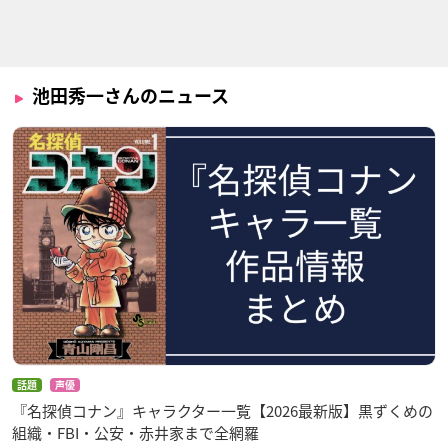
C3 シーキューブ
まじっく快斗
秘密(トップ・シーク
レット)～The Revel
世界橋ガブリエル
黒羽盗一
ation～
ナレーション
池田秀一さんのニュース
彩雲国物語 第2シリ
彩雲国物語 第1シリ
機動戦士ガンダムSE
ーズ
ーズ
ED DESTINY FINAL
PLUS ～選ばれた未
紅邵可
紅邵可
来～
ギルバート・デュラ
ンダル
話題
声優
『名探偵コナン』キャラクター一覧【2026最新版】黒ずくめの
組織・FBI・公安・赤井家まで全網羅