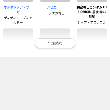
オルタンシア・サー
ジビエート
機動戦士ガンダムTH
ガ
E ORIGIN 前夜 赤い
ヨシナガ博士
彗星
ディディエ・ヴィア
ルドー
シャア・アズナブル
機動戦士ガンダムユ
まじっく快斗1412
それでも世界は美し
ニコーン RE:0096
い
黒羽盗一
フル・フロンタル
ヴォーダン