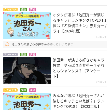
ランキング
話題
声優
オタクが選ぶ「池田秀一が演じ
るキャラ」ランキングTOP10！1
燃える！お兄さん
タイムスリップ1000
機動戦士ガンダム T
0年プライムローズ
HE ORIGIN 誕生 赤
位は『名探偵コナン』赤井秀一 /
火堂害
い彗星
ピラール
ライ【2024年版】
シャア・アズナブル
3コメント
池田さんの演じる赤井さんがかっこいいです♡
アンケート
話題
声優
池田秀一が演じる好きなキャラ
投票！やっぱり赤井秀一？それ
ともシャンクス？【アンケー
ト】
機動戦士ガンダム T
機動戦士ガンダム T
GANTZ:０
HE ORIGIN 激突 ル
HE ORIGIN Ⅳ 運命
2コメント
鈴木良一
ウム会戦
の前夜
ランキング
話題
声優
シャア・アズナブル
シャア・アズナブル
みんなが選ぶ「池田秀一さんが
演じるキャラといえば？」ラン
キングTOP10！【2023年版】