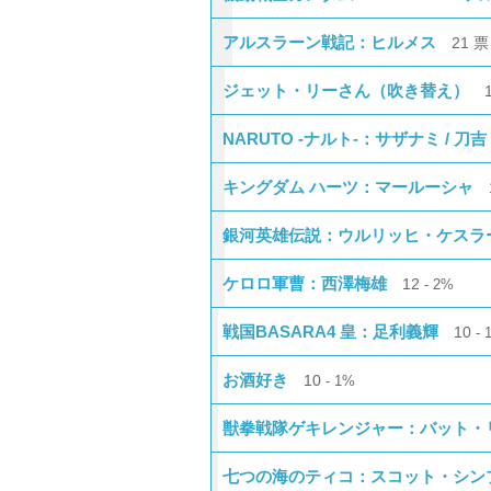
アルスラーン戦記：ヒルメス
21
票
ジェット・リーさん（吹き替え）
NARUTO -ナルト-：サザナミ / 刀吉
キングダム ハーツ：マールーシャ
銀河英雄伝説：ウルリッヒ・ケスラ
ケロロ軍曹：西澤梅雄
12
2%
戦国BASARA4 皇：足利義輝
10
お酒好き
10
1%
獣拳戦隊ゲキレンジャー：バット・
七つの海のティコ：スコット・シン