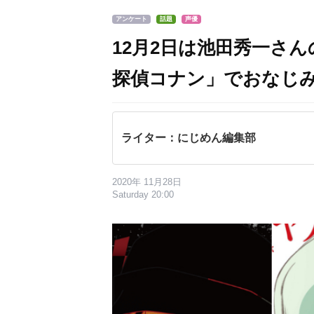
アンケート
話題
声優
12月2日は池田秀一さ
探偵コナン」でおなじ
ライター：にじめん編集部
2020年 11月28日
Saturday 20:00