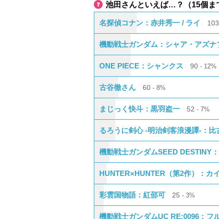
池田さんといえば…？（15個ま
名探偵コナン：赤井秀一 / ライ
10
機動戦士ガンダム：シャア・アズナ
ONE PIECE：シャンクス
90
12%
古谷徹さん
60
8%
まじっく快斗：黒羽盗一
52
7%
るろうに剣心 -明治剣客浪漫譚-：比
機動戦士ガンダムSEED DESTIN
HUNTER×HUNTER（第2作）：カ
彩雲国物語：紅邵可
25
3%
機動戦士ガンダムUC RE:0096：