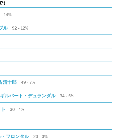
で）
3
14%
ブル
92
12%
古清十郎
49
7%
Y：ギルバート・デュランダル
34
5%
イト
30
4%
フル・フロンタル
23
3%