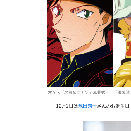
左から「名探偵コナン」赤井秀一、「機動戦士
12月2日は
池田秀一
さん
のお誕生日