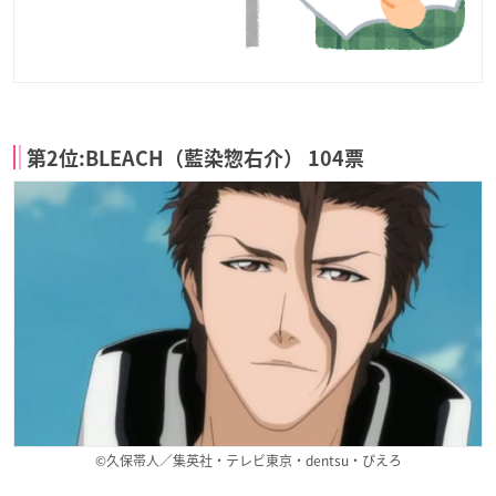
第2位:BLEACH（藍染惣右介） 104票
©久保帯人／集英社・テレビ東京・dentsu・ぴえろ