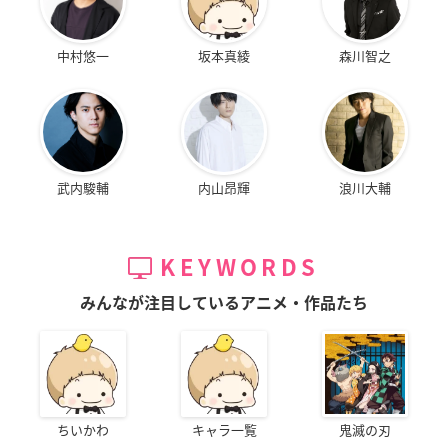
中村悠一
坂本真綾
森川智之
武内駿輔
内山昂輝
浪川大輔
KEYWORDS
みんなが注目しているアニメ・作品たち
ちいかわ
キャラ一覧
鬼滅の刃