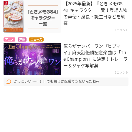
【2025年最新】『ときメモGS
4』キャラクター一覧！登場人物
の声優・身長・誕生日などを網
羅
1コメント
アニメ
声優
ニュース
俺らがナンバーワン『ヒプマ
イ』麻天狼優勝記念楽曲は「Th
e Champion」に決定！トレーラ
ー＆ジャケ写解禁
3コメント
かっこいい……！！ でも独歩は転職できないんだねw