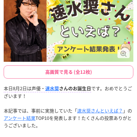
高画質で見る (全12枚)
本日8
月2日は声優・
です。おめでとうご
速水奨
さんのお誕生日
ざいます！
本記事では、事前に実施していた「
速水奨さんといえば？
」の
アンケート結果
TOP10を発表します！たくさんの投票ありがと
うございました。