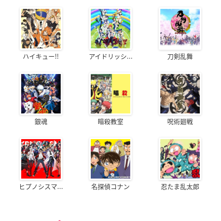
ハイキュー!!
アイドリッシ...
刀剣乱舞
銀魂
暗殺教室
呪術廻戦
ヒプノシスマ...
名探偵コナン
忍たま乱太郎