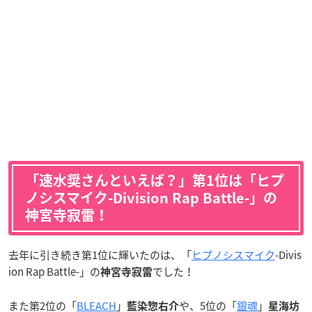
「速水奨さんといえば？」第1位は「ヒプ
ノシスマイク-Division Rap Battle-」の
神宮寺寂雷！
去年に引き続き第1位に輝いたのは、「
ヒプノシスマイク
-Divis
ion Rap Battle-」の
でした！
神宮寺寂雷
また第2位の「
BLEACH
」
や、5位の「
銀魂
」
藍染惣右介
星海坊