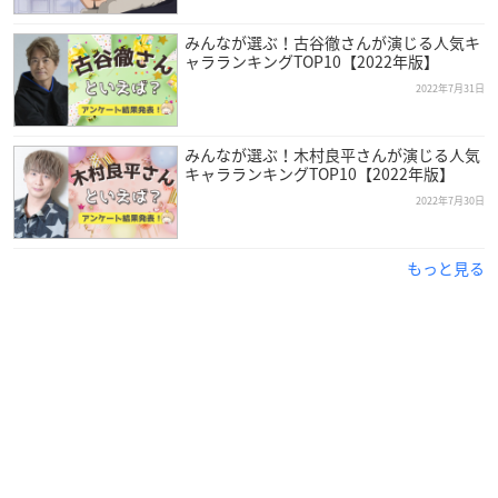
みんなが選ぶ！古谷徹さんが演じる人気キ
ャラランキングTOP10【2022年版】
2022年7月31日
速水さんは兵庫県出身で現在Rush Styleの代表を務めており、
今年で64歳を迎えます。
みんなが選ぶ！木村良平さんが演じる人気
キャラランキングTOP10【2022年版】
2022年7月30日
地元で行われた舞台を観劇し感銘を受けたことから、高校では
演劇部に所属。
卒業後は会社に勤めながら養成所で芝居を学び、劇団四季へ入
もっと見る
団します。
その後たまたま雑誌で見かけたコンテストに応募し、グランプ
リを受賞したことがきっかけで声優デビューを果たしました。
その唯一無二のバリトンボイスで様々な役柄を演じ、多彩な方
面で活躍しているベテラン声優さんです！