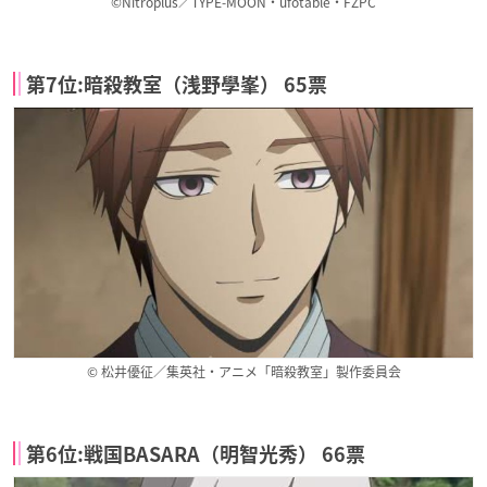
©Nitroplus／TYPE-MOON・ufotable・FZPC
第7位:暗殺教室（浅野學峯） 65票
© 松井優征／集英社・アニメ「暗殺教室」製作委員会
第6位:戦国BASARA（明智光秀） 66票