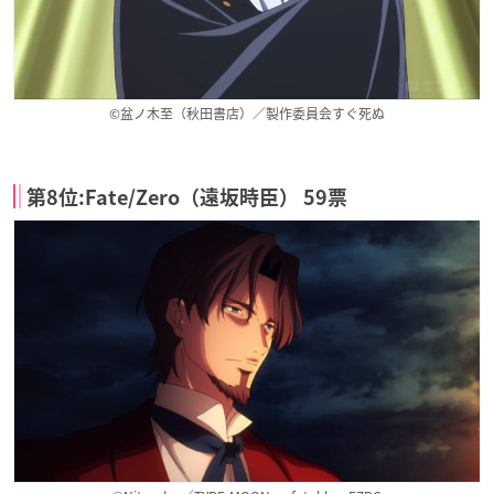
©盆ノ木至（秋田書店）／製作委員会すぐ死ぬ
第8位:Fate/Zero（遠坂時臣） 59票