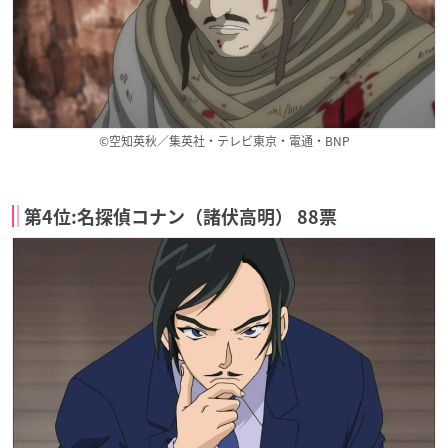
©空知英秋／集英社・テレビ東京・電通・BNP
第4位:名探偵コナン（諸伏高明） 88票