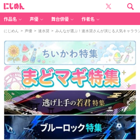
に
じ
め
ん
作品名
声優
舞台俳優
作者名
にじめん
>
声優
>
速水奨
> みんなが選ぶ！速水奨さんが演じる人気キャラランキ