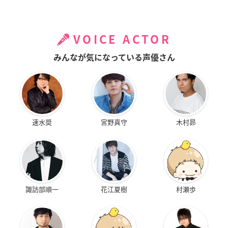
VOICE ACTOR
みんなが気になっている声優さん
速水奨
宮野真守
木村昴
諏訪部順一
花江夏樹
村瀬歩