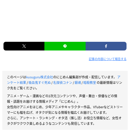
記事の内容について報告する
このページは
kusuguru株式会社
のにじめん編集部が作成・配信しています。
ア
ンケート結果
/
吸血鬼すぐ死ぬ
/
名探偵コナン
/
銀魂
/
暗殺教室
の最新情報はリン
ク先をご覧ください。
アニメ・ゲーム・漫画などの2次元コンテンツや、声優・舞台・俳優などの情
報・話題をお届けする情報メディア「にじめん」。
女性向けアニメをはじめ、少年アニメやキャラクター作品、VTuberなどストリー
マーにも幅を広げ、オタクが気になる情報を幅広くお届けしています。
さらに、アンケート・ランキング・オタ活（推し活）お役立ち情報など、女性オ
タクがワクワク楽しめるようなコンテンツも発信しています。