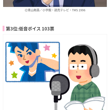
Ⓒ青山剛昌／小学館・読売テレビ・TMS 1996
第3位:低音ボイス 103票