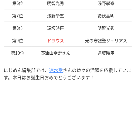
第6位
明智光秀
浅野學峯
第7位
浅野學峯
諸伏高明
第8位
遠坂時臣
明智光秀
第9位
ドラウス
光の守護聖ジュリアス
第10位
野津山幸宏さん
遠坂時臣
にじめん編集部では、
速水奨
さんの益々の活躍を応援していま
す。本日はお誕生日おめでとうございます！