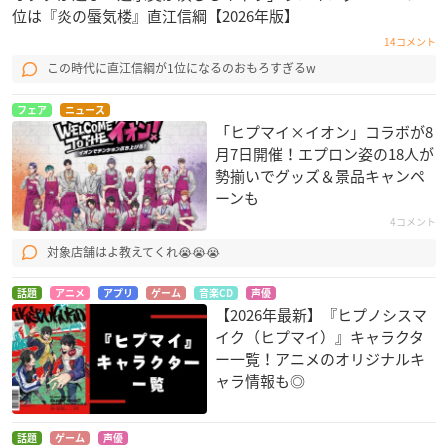
位は『炎の蜃気楼』直江信綱【2026年版】
14コメント
この時代に直江信綱が1位になるのおもろすぎるw
フェア
ニュース
「ヒプマイ×イオン」コラボが8
月7日開催！エプロン姿の18人が
勢揃いでグッズ＆景品キャンペ
ーンも
4コメント
対象店舗はよ教えてくれ😭😭😭
話題
アニメ
アプリ
ゲーム
音楽CD
声優
【2026年最新】『ヒプノシスマ
イク（ヒプマイ）』キャラクタ
ー一覧！アニメのオリジナルキ
ャラ情報も◎
話題
ゲーム
声優