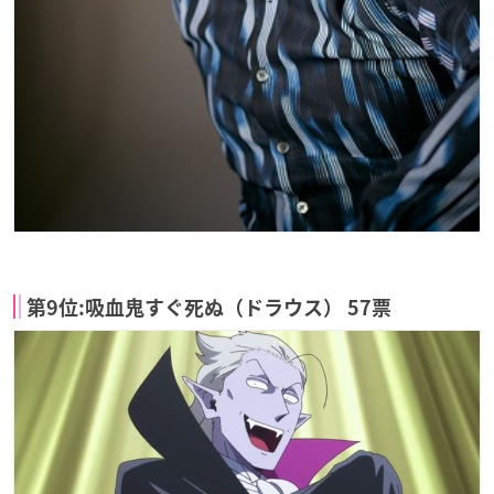
第9位:吸血鬼すぐ死ぬ（ドラウス） 57票