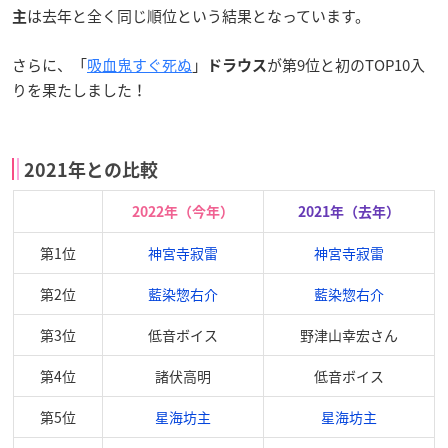
は去年と全く同じ順位という結果となっています。
主
さらに、「
吸血鬼すぐ死ぬ
」
が第9位と初のTOP10入
ドラウス
りを果たしました！
2021年との比較
2022年（今年）
2021年（去年）
第1位
神宮寺寂雷
神宮寺寂雷
第2位
藍染惣右介
藍染惣右介
第3位
低音ボイス
野津山幸宏さん
第4位
諸伏高明
低音ボイス
第5位
星海坊主
星海坊主