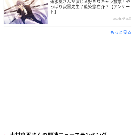
歳を迎えます。
速水奨さんが演じる好きなキャラ投票！や
っぱり寂雷先生？藍染惣右介？【アンケー
ト】
3歳の時に劇団ひまわりに入団して以降、舞台や吹き替えのキ
2022年7月26日
ャリアを重ね、日本のアニメでは1997年にデビューしたとされ
ています。
もっと見る
数々の主役・重要キャラクターの声を務め、2012年には第6回
声優アワードにて助演男優賞を受賞。
江口拓也さん・代永翼さんと結成した音楽ユニット・Trignalと
しても活動しており、多彩な方面で活躍している人気声優さん
です！