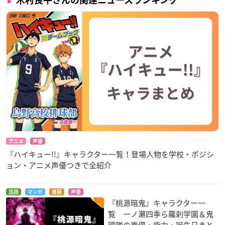
木村良平さんの関連ニュースランキング
アニメ
声優
『ハイキュー!!』キャラクター一覧！登場人物を学校・ポジシ
ョン・アニメ声優つきで全紹介
話題
マンガ
書籍
声優
『桃源暗鬼』キャラクター一
覧 一ノ瀬四季ら羅刹学園＆鬼