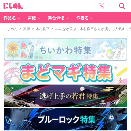
に
じ
め
ん
作品名
声優
舞台俳優
作者名
にじめん
>
声優
>
木村良平
> みんなが選ぶ！木村良平さんが演じる人気キャララ