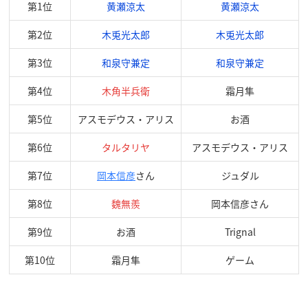
第1位
黄瀬涼太
黄瀬涼太
第2位
木兎光太郎
木兎光太郎
第3位
和泉守兼定
和泉守兼定
第4位
木角半兵衛
霜月隼
第5位
アスモデウス・アリス
お酒
第6位
タルタリヤ
アスモデウス・アリス
第7位
岡本信彦
さん
ジュダル
第8位
魏無羨
岡本信彦さん
第9位
お酒
Trignal
第10位
霜月隼
ゲーム