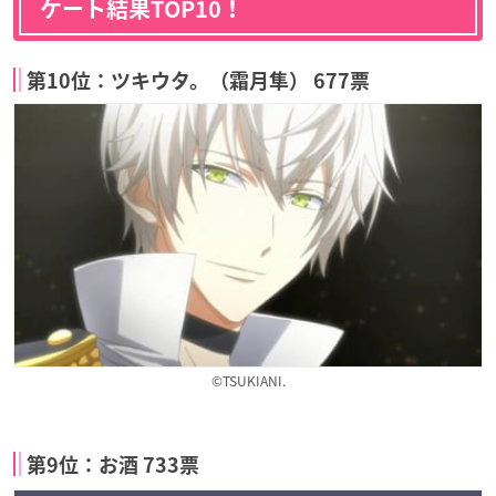
ケート結果TOP10！
第10位：ツキウタ。（霜月隼） 677票
©TSUKIANI.
第9位：お酒 733票