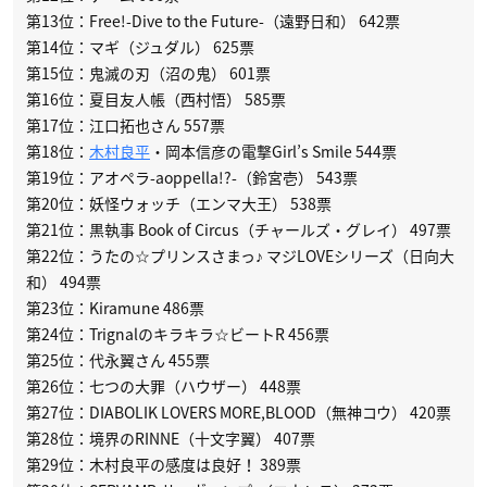
第13位：Free!-Dive to the Future-（遠野日和） 642票
第14位：マギ（ジュダル） 625票
第15位：鬼滅の刃（沼の鬼） 601票
第16位：夏目友人帳（西村悟） 585票
第17位：江口拓也さん 557票
第18位：
木村良平
・岡本信彦の電撃Girl’s Smile 544票
第19位：アオペラ-aoppella!?-（鈴宮壱） 543票
第20位：妖怪ウォッチ（エンマ大王） 538票
第21位：黒執事 Book of Circus（チャールズ・グレイ） 497票
第22位：うたの☆プリンスさまっ♪ マジLOVEシリーズ（日向大
和） 494票
第23位：Kiramune 486票
第24位：Trignalのキラキラ☆ビートR 456票
第25位：代永翼さん 455票
第26位：七つの大罪（ハウザー） 448票
第27位：DIABOLIK LOVERS MORE,BLOOD（無神コウ） 420票
第28位：境界のRINNE（十文字翼） 407票
第29位：木村良平の感度は良好！ 389票