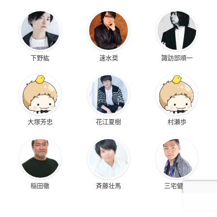
下野紘
速水奨
諏訪部順一
大塚芳忠
花江夏樹
村瀬歩
稲田徹
斉藤壮馬
三宅健太