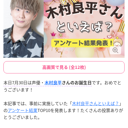
高画質で見る (全12枚)
本日7
月30日は声優・
です。おめでと
木村良平
さんのお誕生日
うございます！
本記事では、事前に実施していた「
木村良平さんといえば？
」
の
アンケート結果
TOP10を発表します！たくさんの投票ありが
とうございました。