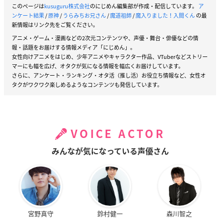
このページは
kusuguru株式会社
のにじめん編集部が作成・配信しています。
ア
ンケート結果
/
原神
/
うらみちお兄さん
/
魔道祖師
/
魔入りました！入間くん
の最
新情報はリンク先をご覧ください。
アニメ・ゲーム・漫画などの2次元コンテンツや、声優・舞台・俳優などの情
報・話題をお届けする情報メディア「にじめん」。
女性向けアニメをはじめ、少年アニメやキャラクター作品、VTuberなどストリー
マーにも幅を広げ、オタクが気になる情報を幅広くお届けしています。
さらに、アンケート・ランキング・オタ活（推し活）お役立ち情報など、女性オ
タクがワクワク楽しめるようなコンテンツも発信しています。
VOICE ACTOR
みんなが気になっている声優さん
宮野真守
鈴村健一
森川智之