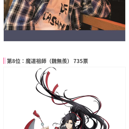
第8位：魔道祖師（魏無羨） 735票