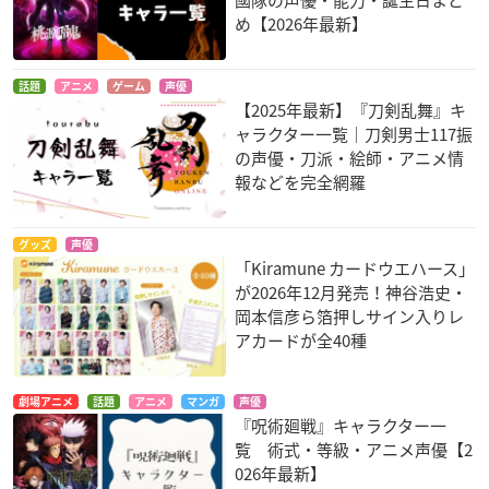
國隊の声優・能力・誕生日まと
め【2026年最新】
話題
アニメ
ゲーム
声優
【2025年最新】『刀剣乱舞』キ
ャラクター一覧｜刀剣男士117振
の声優・刀派・絵師・アニメ情
報などを完全網羅
グッズ
声優
「Kiramune カードウエハース」
が2026年12月発売！神谷浩史・
岡本信彦ら箔押しサイン入りレ
アカードが全40種
劇場アニメ
話題
アニメ
マンガ
声優
『呪術廻戦』キャラクター一
覧 術式・等級・アニメ声優【2
026年最新】