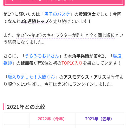
第1位に輝いたのは「
黒子のバスケ
」の
でした！今回
黄瀬涼太
でなんと
を走り続けています！
3年連続トップ
また、
第1位～第3位のキャラクターが昨年と全く同じ順位
とい
う結果になりました。
さらに、「
うらみちお兄さん
」の
が第4位、「
魔道
木角半兵衛
祖師
」の
が第8位と初の
TOP10入り
を果たしています！
魏無羨
「
魔入りました！入間くん
」の
は昨年よ
アスモデウス・アリス
り順位を1つ伸ばし、今年は第5位にランクインしました。
2021年との比較
2022年（今年）
2021年（去年）