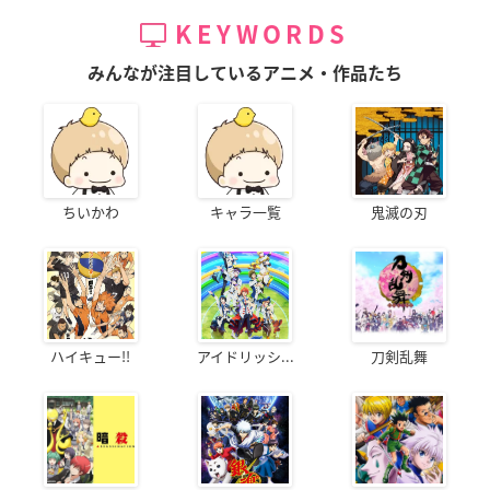
KEYWORDS
みんなが注目しているアニメ・作品たち
ちいかわ
キャラ一覧
鬼滅の刃
ハイキュー!!
アイドリッシ...
刀剣乱舞