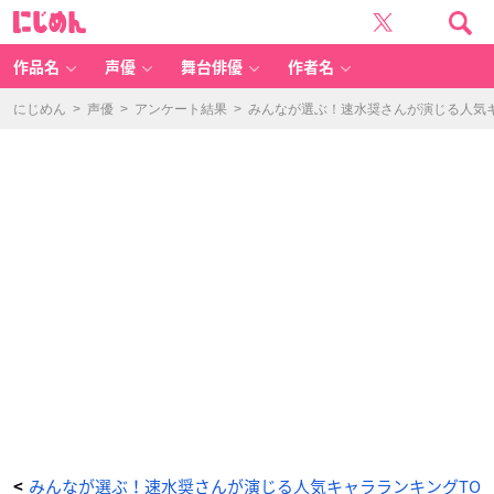
戦
に
国
じ
B
め
A
ん
S
A
作品名
声優
舞台俳優
作者名
R
A
（明
智
にじめん
>
声優
>
アンケート結果
>
みんなが選ぶ！速水奨さんが演じる人気キャ
光
秀）
-
ア
ニ
メ
情
報
サ
イ
ト
に
じ
め
ん
みんなが選ぶ！速水奨さんが演じる人気キャラランキングTO
<