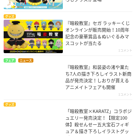
グッズ
『暗殺教室』セガ ラッキーくじ
オンラインが販売開始！10周年
記念の豪華賞品＆ぬいぐるみマ
スコットが当たる
1コメント
フェア
ニュース
『暗殺教室』和装姿の渚や業た
ち7人の描き下ろしイラスト新商
品が発売決定！しおりが貰える
アニメイトフェアも開催
1コメント
グッズ
「暗殺教室×KARATZ」コラボジ
ュエリー発売決定！【限定100
体】殺せんせー五大宝石フィギ
ュア＆描き下ろしイラストグッ