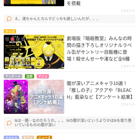
を搭載
3コメント
え、渚ちゃんとカルマどっちも欲しいんだが、、、
グッズ
劇場版『暗殺教室』みんなの時
間の描き下ろしオリジナルラベ
ル缶がサントリー自販機に登
場！殺せんせーや渚など全6種
1コメント
アンケート
話題
アニメ
闇が深いアニメキャラ10選！
『推しの子』アクアや『BLEAC
H』藍染など【アンケート結果】
3コメント
Nは…闇…なのだろうか。。。 Nの闇が深いというよりかはNを取り巻
いているものの闇が深い
イベント
カフェ
ニュース