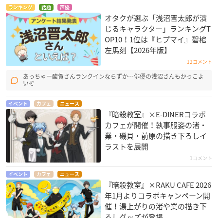
ランキング
話題
声優
オタクが選ぶ「浅沼晋太郎が演
じるキャラクター」ランキングT
OP10！1位は『ヒプマイ』碧棺
左馬刻【2026年版】
12コメント
あっちゃー酸賀さんランクインならずか…俳優の浅沼さんもかっこよ
いぞ
イベント
カフェ
ニュース
『暗殺教室』×E-DINERコラボ
カフェが開催！執事服姿の渚・
業・磯貝・前原の描き下ろしイ
ラストを展開
1コメント
イベント
カフェ
ニュース
『暗殺教室』×RAKU CAFE 2026
年1月よりコラボキャンペーン開
催！湯上がりの渚や業の描き下
ろしグッズが登場