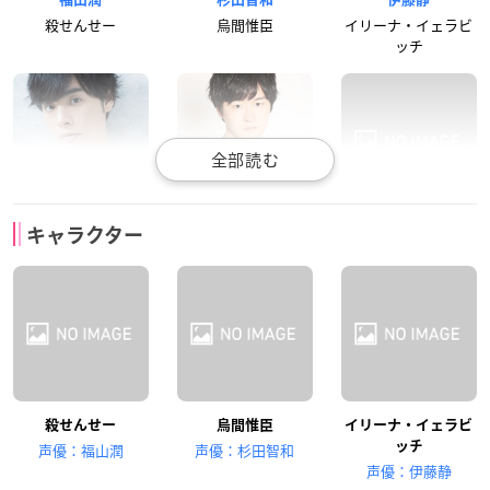
殺せんせー
烏間惟臣
イリーナ・イェラビ
ッチ
岡本信彦
逢坂良太
内藤玲
キャラクター
赤羽業
磯貝悠馬
岡島大河
殺せんせー
烏間惟臣
イリーナ・イェラビ
田中美海
矢作紗友里
松浦チエ
ッチ
声優：福山潤
声優：杉田智和
岡野ひなた
奥田愛美
片岡メグ
声優：伊藤静