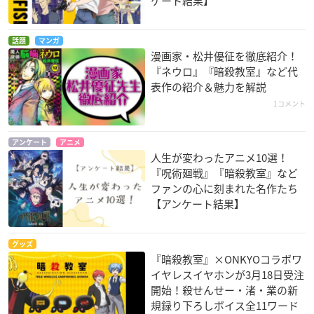
ケート結果】
話題
マンガ
漫画家・松井優征を徹底紹介！
『ネウロ』『暗殺教室』など代
表作の紹介＆魅力を解説
1コメント
アンケート
アニメ
人生が変わったアニメ10選！
『呪術廻戦』『暗殺教室』など
ファンの心に刻まれた名作たち
【アンケート結果】
グッズ
『暗殺教室』×ONKYOコラボワ
イヤレスイヤホンが3月18日受注
開始！殺せんせー・渚・業の新
規録り下ろしボイス全11ワード