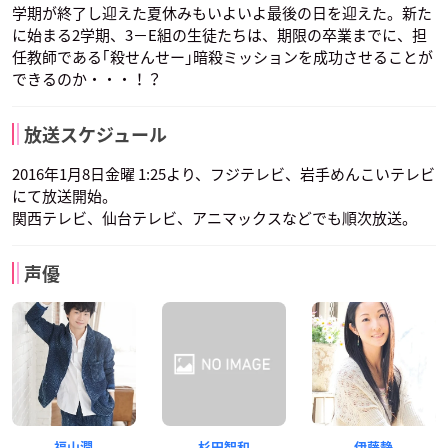
学期が終了し迎えた夏休みもいよいよ最後の日を迎えた。新た
に始まる2学期、3−E組の生徒たちは、期限の卒業までに、担
任教師である｢殺せんせー｣暗殺ミッションを成功させることが
できるのか・・・！？
放送スケジュール
2016年1月8日金曜 1:25より、フジテレビ、岩手めんこいテレビ
にて放送開始。
関西テレビ、仙台テレビ、アニマックスなどでも順次放送。
声優
福山潤
杉田智和
伊藤静