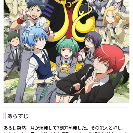
台）
前原陽斗
三村航輝
村松拓哉
緒方恵美
宮野真守
島﨑信長
声優：浅沼晋太郎
声優：高橋伸也
声優：はらさわ晃綺
堀部イトナ
浅野学秀
死神
矢田桃花
吉田大成
律（自律思考固定砲
三石琴乃
台）
声優：諏訪彩花
声優：下妻由幸
あらすじ
潮田広海
声優：藤田咲
ある日突然、月が爆発して7割方蒸発した。その犯人と称し、