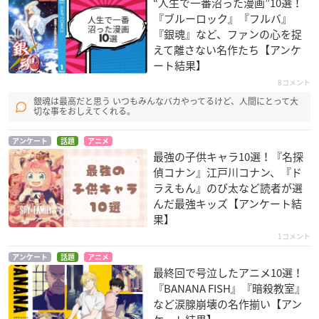
“人生で一番沼った漫画”10選！
『ブルーロック』『フルバ』
『銀魂』など、ファンの心を捉
えて離さない名作たち【アンケ
ート結果】
8コメント
銀魂は最高だと思う いつもみんなバカやってるけど、人間にとって大
切な事をおしえてくれる。
アンケート
話題
アニメ
最強の子供キャラ10選！『名探
偵コナン』江戸川コナン、『ド
ラえもん』のび太など読者が選
んだ最強キッズ【アンケート結
果】
1コメント
アンケート
話題
アニメ
最終回で号泣したアニメ10選！
『BANANA FISH』『暗殺教室』
など涙腺崩壊の名作揃い【アン