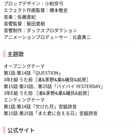
プロップデザイン：小柏奈弓
エフェクト作画監督：橋本敬史
音楽：佐藤直紀
音響監督：飯田里樹
山谷祥生
水島大宙
間島淳司
茅野カエデ
神崎有希子
木村正義
音響制作：ダックスプロダクション
杉野友人
竹林孝太郎
千葉龍之介
声優：洲崎綾
声優：佐藤聡美
声優：川辺俊介
アニメーションプロデューサー：比嘉勇二
主題歌
オープニングテーマ
第1話-第14話「QUESTION」
3年E組 うた担［渚&茅野&業&磯貝&前原］
第15話-第23話、第25話「バイバイ YESTERDAY」
木村昴
沼倉愛美
斎藤楓子
倉橋陽菜乃
潮田渚
菅谷創介
3年E組 うた担 ［渚&茅野&業&磯貝&前原］
寺坂竜馬
中村莉桜
狭間綺羅々
声優：金元寿子
声優：渕上舞
声優：宮下栄治
エンディングテーマ
第1話-第14話「欠けた月」宮脇詩音
第15話-第25話「また君に会える日」宮脇詩音
公式サイト