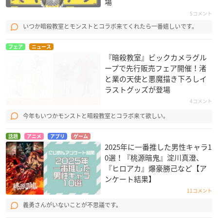
場
5コメント
いつか暗殺教室とモンストとコラボ来てくれたら一番嬉しいです。
フェア
ニュース
『暗殺教室』ビックカメラグル
ープで先行販売フェア開催！渚
と業の天使と悪魔描き下ろしイ
ラストグッズが登場
4コメント
今年もいつかモンストと暗殺教室とコラボ来て欲しい。
話題
アニメ
アプリ
ゲーム
2025年に一番推した男性キャラ1
0選！『桃源暗鬼』淀川真澄、
『ヒロアカ』爆豪勝己など【ア
ンケート結果】
11コメント
義勇さんがいないことが不思議です。