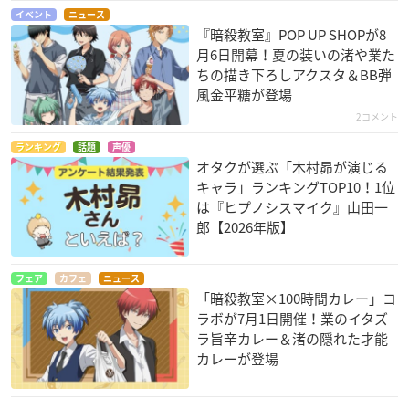
イベント
ニュース
『暗殺教室』POP UP SHOPが8
月6日開幕！夏の装いの渚や業た
ちの描き下ろしアクスタ＆BB弾
風金平糖が登場
2コメント
ランキング
話題
声優
オタクが選ぶ「木村昴が演じる
キャラ」ランキングTOP10！1位
は『ヒプノシスマイク』山田一
郎【2026年版】
フェア
カフェ
ニュース
「暗殺教室×100時間カレー」コ
ラボが7月1日開催！業のイタズ
ラ旨辛カレー＆渚の隠れた才能
カレーが登場