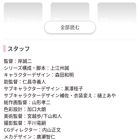
洲崎綾
佐藤聡美
川辺俊介
赤羽業
磯貝悠馬
岡島大河
スタッフ
茅野カエデ
神崎有希子
木村正義
声優：岡本信彦
声優：逢坂良太
声優：内藤玲
監督：岸誠二
シリーズ構成・脚本：上江州誠
キャラクターデザイン：森田和明
助監督：仁昌寺義人
サブキャラクターデザイン：黒澤桂子
サブキャラクターデザイン補佐・衣装変え：樋上あや
総作画監督：山形孝二
色彩設計：加口大朗
金元寿子
渕上舞
宮下栄治
岡野ひなた
奥田愛美
片岡メグ
倉橋陽菜乃
潮田渚
菅谷創介
美術監督：宮越歩/下山和人
声優：田中美海
声優：矢作紗友里
声優：松浦チエ
撮影監督：平川竜嗣
CGディレクター：内山正文
メカデザイン：廣瀬智仁