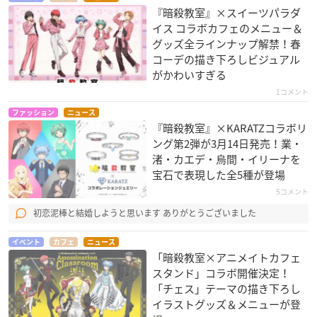
『暗殺教室』×スイーツパラダ
イス コラボカフェのメニュー＆
グッズ全ラインナップ解禁！春
コーデの描き下ろしビジュアル
がかわいすぎる
1コメント
ファッション
ニュース
『暗殺教室』×KARATZコラボリ
ング第2弾が3月14日発売！業・
渚・カエデ・烏間・イリーナを
宝石で表現した全5種が登場
5コメント
初恋泥棒と結婚しようと思います ありがとうございました
イベント
カフェ
ニュース
「暗殺教室×アニメイトカフェ
スタンド」コラボ開催決定！
「チェス」テーマの描き下ろし
イラストグッズ＆メニューが登