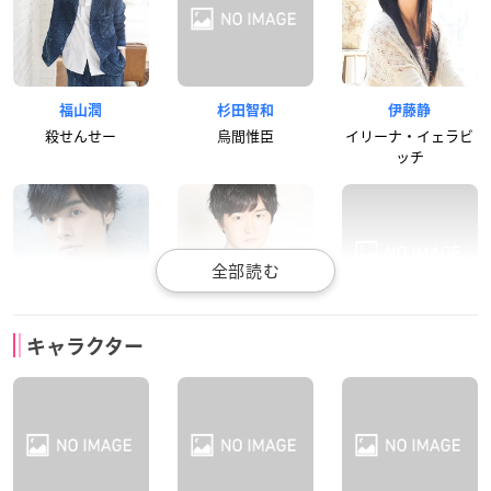
福山潤
杉田智和
伊藤静
殺せんせー
烏間惟臣
イリーナ・イェラビ
ッチ
岡本信彦
逢坂良太
内藤玲
キャラクター
赤羽業
磯貝悠馬
岡島大河