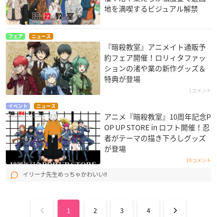
地を満喫するビジュアル解禁
フェア
ニュース
『暗殺教室』アニメイト通販予
約フェア開催！ロリィタファッ
ションの渚や業の新作グッズ＆
特典が登場
1コメント
イベント
ニュース
アニメ『暗殺教室』10周年記念P
OP UP STORE in ロフト開催！忍
者がテーマの描き下ろしグッズ
が登場
10コメント
イリーナ先生めっちゃかわいい‼️
1
2
3
4