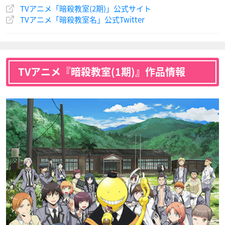
TVアニメ「暗殺教室(2期)」公式サイト
河原木志穂
日野未歩
植田佳奈
杉野友人
竹林孝太郎
千葉龍之介
TVアニメ「暗殺教室名」公式Twitter
速水凛香
原寿美鈴
不破優月
声優：山谷祥生
声優：水島大宙
声優：間島淳司
TVアニメ『暗殺教室(1期)』作品情報
浅沼晋太郎
高橋伸也
はらさわ晃綺
寺坂竜馬
中村莉桜
狭間綺羅々
前原陽斗
三村航輝
村松拓哉
声優：木村昴
声優：沼倉愛美
声優：斎藤楓子
諏訪彩花
下妻由幸
藤田咲
速水凛香
原寿美鈴
不破優月
矢田桃花
吉田大成
律（自律思考固定砲
声優：河原木志穂
声優：日野未歩
声優：植田佳奈