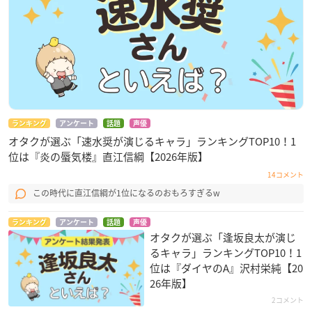
ランキング
アンケート
話題
声優
オタクが選ぶ「速水奨が演じるキャラ」ランキングTOP10！1
位は『炎の蜃気楼』直江信綱【2026年版】
14コメント
この時代に直江信綱が1位になるのおもろすぎるw
ランキング
アンケート
話題
声優
オタクが選ぶ「逢坂良太が演じ
るキャラ」ランキングTOP10！1
位は『ダイヤのA』沢村栄純【20
26年版】
2コメント