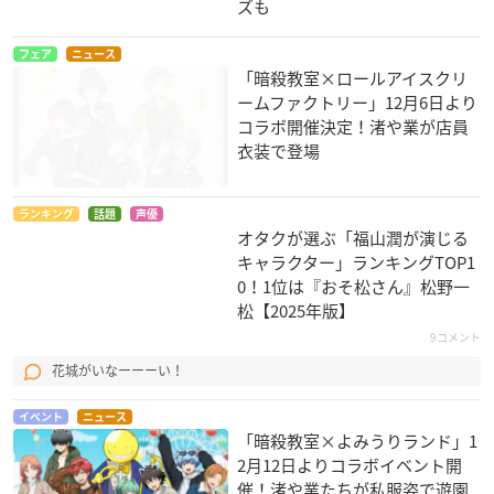
ズも
フェア
ニュース
「暗殺教室×ロールアイスクリ
ームファクトリー」12月6日より
コラボ開催決定！渚や業が店員
衣装で登場
ランキング
話題
声優
オタクが選ぶ「福山潤が演じる
キャラクター」ランキングTOP1
0！1位は『おそ松さん』松野一
松【2025年版】
9コメント
花城がいなーーーい！
イベント
ニュース
「暗殺教室×よみうりランド」1
2月12日よりコラボイベント開
催！渚や業たちが私服姿で遊園