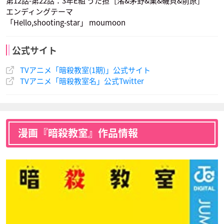
第12話-第22話：3年E組 うた担［渚&茅野&業&磯貝&前原］
エンディングテーマ
「Hello,shooting-star」 moumoon
公式サイト
河原木志穂
日野未歩
植田佳奈
杉野友人
竹林孝太郎
千葉龍之介
TVアニメ「暗殺教室(1期)」公式サイト
速水凛香
原寿美鈴
不破優月
声優：山谷祥生
声優：水島大宙
声優：間島淳司
TVアニメ「暗殺教室名」公式Twitter
漫画『暗殺教室』作品情報
浅沼晋太郎
高橋伸也
はらさわ晃綺
寺坂竜馬
中村莉桜
狭間綺羅々
前原陽斗
三村航輝
村松拓哉
声優：木村昴
声優：沼倉愛美
声優：斎藤楓子