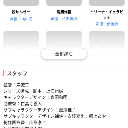
殺せんせー
烏間惟臣
イリーナ・イェラビ
田中美海
矢作紗友里
松浦チエ
ッチ
声優：福山潤
声優：杉田智和
岡野ひなた
奥田愛美
片岡メグ
声優：伊藤静
洲崎綾
佐藤聡美
川辺俊介
赤羽業
磯貝悠馬
岡島大河
スタッフ
茅野カエデ
神崎有希子
木村正義
声優：岡本信彦
声優：逢坂良太
声優：内藤玲
監督：岸誠二
シリーズ構成・脚本：上江州誠
キャラクターデザイン：森田和明
助監督：仁昌寺義人
サブキャラクターデザイン：黒澤桂子
サブキャラクターデザイン補佐・衣装変え：樋上あや
総作画監督：山形孝二
金元寿子
渕上舞
宮下栄治