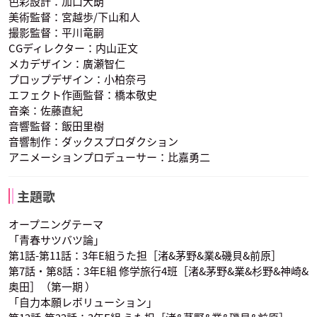
色彩設計：加口大朗
岡野ひなた
奥田愛美
片岡メグ
倉橋陽菜乃
潮田渚
菅谷創介
美術監督：宮越歩/下山和人
声優：田中美海
声優：矢作紗友里
声優：松浦チエ
撮影監督：平川竜嗣
CGディレクター：内山正文
メカデザイン：廣瀬智仁
プロップデザイン：小柏奈弓
エフェクト作画監督：橋本敬史
音楽：佐藤直紀
音響監督：飯田里樹
山谷祥生
水島大宙
間島淳司
茅野カエデ
神崎有希子
木村正義
音響制作：ダックスプロダクション
杉野友人
竹林孝太郎
千葉龍之介
声優：洲崎綾
声優：佐藤聡美
声優：川辺俊介
アニメーションプロデューサー：比嘉勇二
主題歌
オープニングテーマ
「青春サツバツ論」
第1話-第11話：3年E組うた担［渚&茅野&業&磯貝&前原］
第7話・第8話：3年E組 修学旅行4班［渚&茅野&業&杉野&神崎&
木村昴
沼倉愛美
斎藤楓子
倉橋陽菜乃
潮田渚
菅谷創介
奥田］（第一期 ）
寺坂竜馬
中村莉桜
狭間綺羅々
声優：金元寿子
声優：渕上舞
声優：宮下栄治
「自力本願レボリューション」