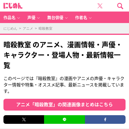
に
じ
め
ん
作品名
声優
舞台俳優
作者名
にじめん
>
アニメ
> 暗殺教室
暗殺教室 のアニメ、漫画情報・声優・
キャラクター・登場人物・最新情報一
覧
このページでは『暗殺教室』の漫画やアニメの声優・キャラク
ター情報や特集・オススメ記事、最新ニュースを掲載していま
す。
アニメ「暗殺教室」の関連画像まとめはこちら