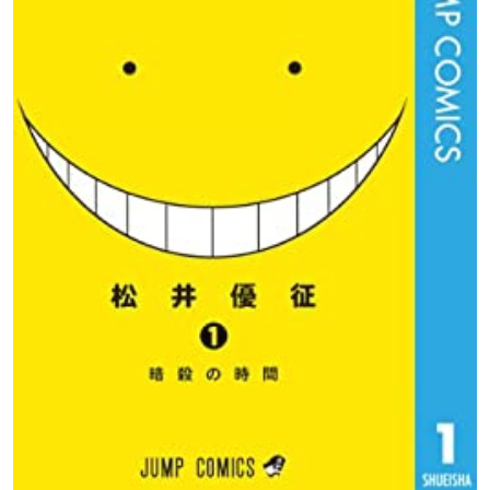
諏訪彩花
下妻由幸
藤田咲
速水凛香
原寿美鈴
不破優月
矢田桃花
吉田大成
律（自律思考固定砲
声優：河原木志穂
声優：日野未歩
声優：植田佳奈
台）
前原陽斗
三村航輝
村松拓哉
緒方恵美
宮野真守
島﨑信長
声優：浅沼晋太郎
声優：高橋伸也
声優：はらさわ晃綺
堀部イトナ
浅野学秀
死神