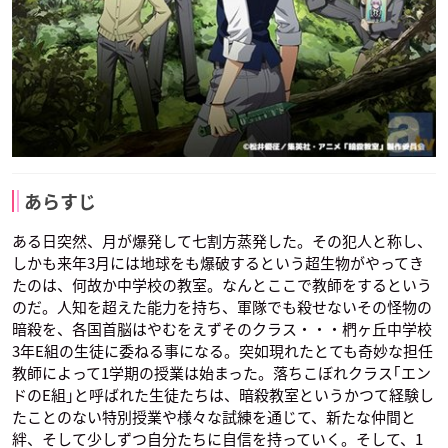
あらすじ
ある日突然、月が爆発して七割方蒸発した。その犯人と称し、
しかも来年3月には地球をも爆破するという超生物がやってき
たのは、何故か中学校の教室。なんとここで教師をするという
のだ。人知を超えた能力を持ち、軍隊でも殺せないその怪物の
暗殺を、各国首脳はやむをえずそのクラス・・・椚ヶ丘中学校
3年E組の生徒に委ねる事になる。突如現れたとても奇妙な担任
教師によって1学期の授業は始まった。落ちこぼれクラス｢エン
ドのE組｣と呼ばれた生徒たちは、暗殺教室というかつて経験し
たことのない特別授業や様々な試練を通じて、新たな仲間と
絆、そして少しずつ自分たちに自信を持っていく。そして、1