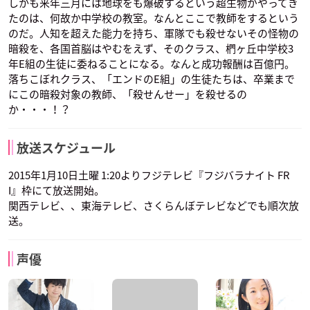
しかも来年三月には地球をも爆破するという超生物がやってき
たのは、何故か中学校の教室。なんとここで教師をするという
のだ。人知を超えた能力を持ち、軍隊でも殺せないその怪物の
暗殺を、各国首脳はやむをえず、そのクラス、椚ヶ丘中学校3
年E組の生徒に委ねることになる。なんと成功報酬は百億円。
落ちこぼれクラス、「エンドのE組」の生徒たちは、卒業まで
堀部イトナ
浅野学秀
死神
にこの暗殺対象の教師、「殺せんせー」を殺せるの
声優：緒方恵美
声優：宮野真守
声優：島﨑信長
か・・・！？
放送スケジュール
2015年1月10日土曜 1:20よりフジテレビ『フジバラナイト FR
I』枠にて放送開始。
関西テレビ、、東海テレビ、さくらんぼテレビなどでも順次放
送。
潮田広海
声優：三石琴乃
声優