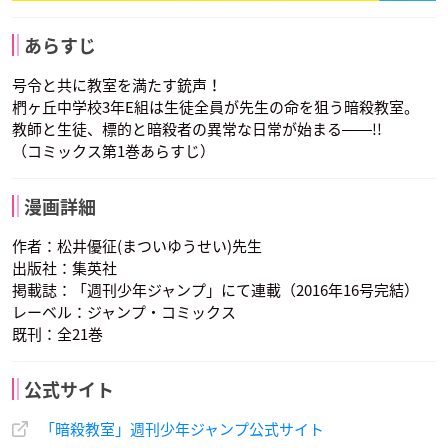
矢田桃花
吉田大成
律（自律思考固定砲
三石琴乃
台）
声優：諏訪彩花
声優：下妻由幸
あらすじ
潮田広海
声優：藤田咲
号令と共に教室を満たす銃声！
椚ヶ丘中学校3年E組は生徒全員が先生の命を狙う暗殺教室。
教師と生徒、標的と暗殺者の異常な日常が始まる――!!
（コミックス第1巻あらすじ）
漫画詳細
堀部イトナ
浅野学秀
死神
作者：松井優征(まついゆうせい)先生
声優：緒方恵美
声優：宮野真守
声優：島﨑信長
出版社：集英社
掲載誌：「週刊少年ジャンプ」にて連載（2016年16号完結）
レーベル：ジャンプ・コミックス
既刊：全21巻
公式サイト
潮田広海
「暗殺教室」週刊少年ジャンプ公式サイト
声優：三石琴乃