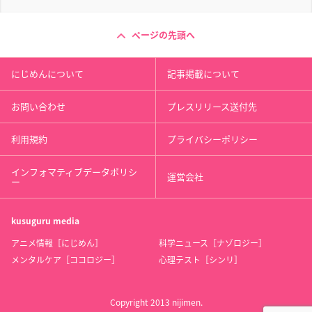
ページの先頭へ
にじめんについて
記事掲載について
お問い合わせ
プレスリリース送付先
利用規約
プライバシーポリシー
インフォマティブデータポリシ
運営会社
ー
kusuguru
media
アニメ情報［にじめん］
科学ニュース［ナゾロジー］
メンタルケア［ココロジー］
心理テスト［シンリ］
Copyright 2013 nijimen.