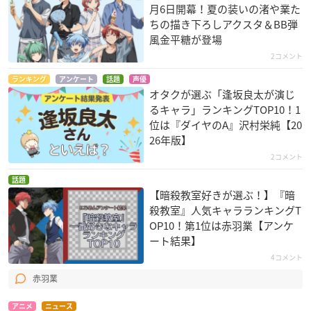
月6日開幕！夏の装いの渚や業た
ちの描き下ろしアクスタ＆BB弾
風金平糖が登場
2コメント
ランキング
アンケート
話題
声優
オタクが選ぶ「逢坂良太が演じ
るキャラ」ランキングTOP10！1
位は『ダイヤのA』沢村栄純【20
26年版】
2コメント
話題
【暗殺教室好きが選ぶ！】『暗
殺教室』人気キャラランキングT
OP10！第1位は赤羽業【アンケ
ート結果】
4コメント
赤羽業
アニメ
ニュース