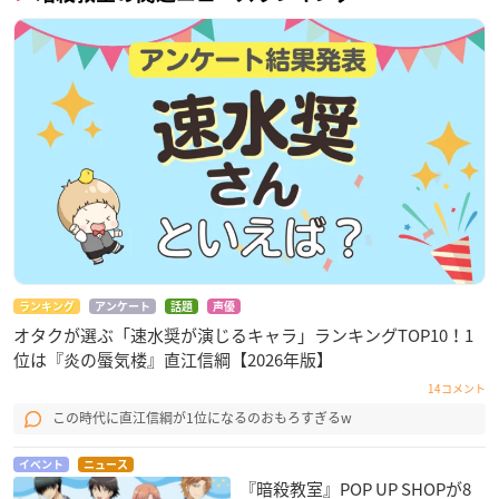
ランキング
アンケート
話題
声優
オタクが選ぶ「速水奨が演じるキャラ」ランキングTOP10！1
位は『炎の蜃気楼』直江信綱【2026年版】
14コメント
この時代に直江信綱が1位になるのおもろすぎるw
イベント
ニュース
『暗殺教室』POP UP SHOPが8