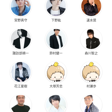
宮野真守
下野紘
速水奨
諏訪部順一
鈴村健一
森川智之
花江夏樹
大塚芳忠
村瀬歩