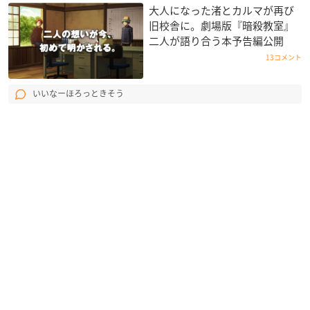
大人になった渚とカルマが再び
旧校舎に。劇場版『暗殺教室』
二人が語り合う本予告編公開
13コメント
いいなーほろっときそう