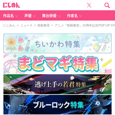
に
じ
め
ん
作品名
声優
舞台俳優
作者名
にじめん
>
ニュース
>
暗殺教室
> アニメ『暗殺教室』10周年記念POP UP 