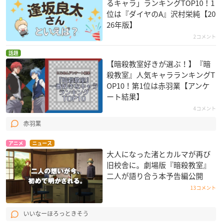
るキャラ」ランキングTOP10！1
位は『ダイヤのA』沢村栄純【20
26年版】
2コメント
話題
【暗殺教室好きが選ぶ！】『暗
殺教室』人気キャラランキングT
OP10！第1位は赤羽業【アンケ
ート結果】
4コメント
赤羽業
アニメ
ニュース
大人になった渚とカルマが再び
旧校舎に。劇場版『暗殺教室』
二人が語り合う本予告編公開
13コメント
いいなーほろっときそう