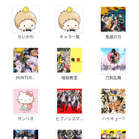
ちいかわ
キャラ一覧
鬼滅の刃
HUNTER...
暗殺教室
刀剣乱舞
サンリオ
ヒプノシスマ...
ハイキュー!!