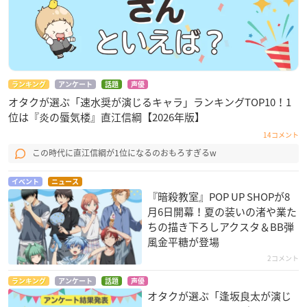
ランキング
アンケート
話題
声優
オタクが選ぶ「速水奨が演じるキャラ」ランキングTOP10！1
位は『炎の蜃気楼』直江信綱【2026年版】
14コメント
この時代に直江信綱が1位になるのおもろすぎるw
イベント
ニュース
『暗殺教室』POP UP SHOPが8
月6日開幕！夏の装いの渚や業た
ちの描き下ろしアクスタ＆BB弾
風金平糖が登場
2コメント
ランキング
アンケート
話題
声優
オタクが選ぶ「逢坂良太が演じ