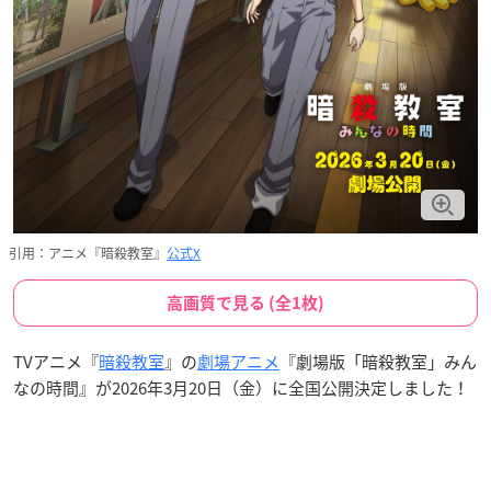
引用：アニメ『暗殺教室』
公式X
高画質で見る (全1枚)
TVアニメ『
暗殺教室
』の
劇場アニメ
『劇場版「暗殺教室」みん
なの時間』が2026年3月20日（金）に全国公開決定しました！