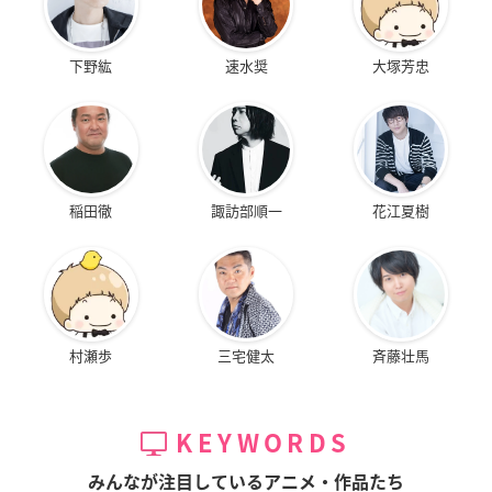
下野紘
速水奨
大塚芳忠
稲田徹
諏訪部順一
花江夏樹
村瀬歩
三宅健太
斉藤壮馬
KEYWORDS
みんなが注目しているアニメ・作品たち