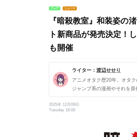
フェア
ニュース
『暗殺教室』和装姿の渚
ト新商品が発売決定！
も開催
ライター：
渡辺せせり
アニメオタク歴20年。オタ
ジャンプ系の漫画やそれを原
2025年 12月09日
Tuesday 18:00