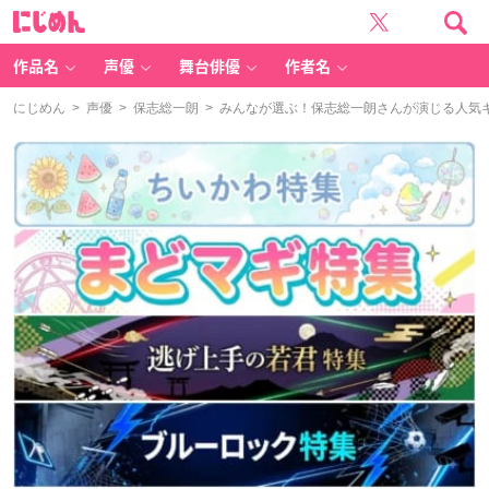
に
じ
め
ん
作品名
声優
舞台俳優
作者名
にじめん
>
声優
>
保志総一朗
> みんなが選ぶ！保志総一朗さんが演じる人気キャ