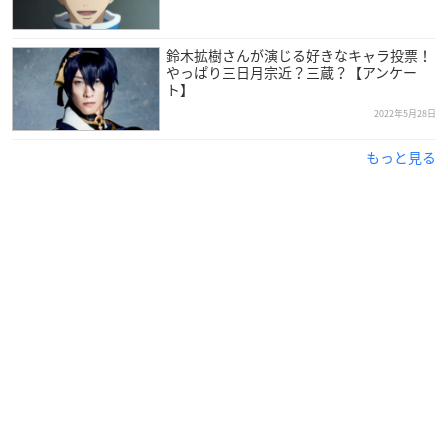
専門学校・養成所を経て、1995年より声優活動をスタートさせ
鈴木拡樹さんが演じる好きなキャラ投票！
ました。
やっぱり三日月宗近？三蔵？【アンケー
ト】
2022年5月28日
声優としてだけでなく、アーティスト活動やプロデュース業に
も活躍の幅を広げている、多才な大人気声優さんです！
もっと見る