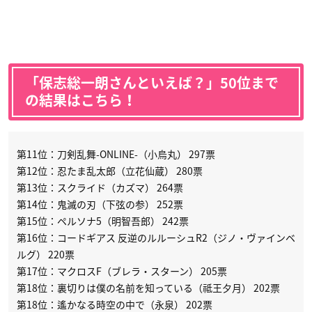
「保志総一朗さんといえば？」50位まで
の結果はこちら！
第11位：刀剣乱舞-ONLINE-（小烏丸） 297票
第12位：忍たま乱太郎（立花仙蔵） 280票
第13位：スクライド（カズマ） 264票
第14位：鬼滅の刃（下弦の参） 252票
第15位：ペルソナ5（明智吾郎） 242票
第16位：コードギアス 反逆のルルーシュR2（ジノ・ヴァインベ
ルグ） 220票
第17位：マクロスF（ブレラ・スターン） 205票
第18位：裏切りは僕の名前を知っている（祗王夕月） 202票
第18位：遙かなる時空の中で（永泉） 202票