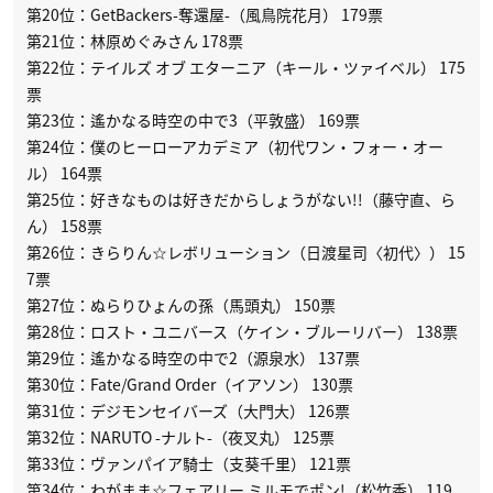
第20位：GetBackers-奪還屋-（風鳥院花月） 179票
第21位：林原めぐみさん 178票
第22位：テイルズ オブ エターニア（キール・ツァイベル） 175
票
第23位：遙かなる時空の中で3（平敦盛） 169票
第24位：僕のヒーローアカデミア（初代ワン・フォー・オー
ル） 164票
第25位：好きなものは好きだからしょうがない!!（藤守直、ら
ん） 158票
第26位：きらりん☆レボリューション（日渡星司〈初代〉） 15
7票
第27位：ぬらりひょんの孫（馬頭丸） 150票
第28位：ロスト・ユニバース（ケイン・ブルーリバー） 138票
第29位：遙かなる時空の中で2（源泉水） 137票
第30位：Fate/Grand Order（イアソン） 130票
第31位：デジモンセイバーズ（大門大） 126票
第32位：NARUTO -ナルト-（夜叉丸） 125票
第33位：ヴァンパイア騎士（支葵千里） 121票
第34位：わがまま☆フェアリー ミルモでポン!（松竹香） 119