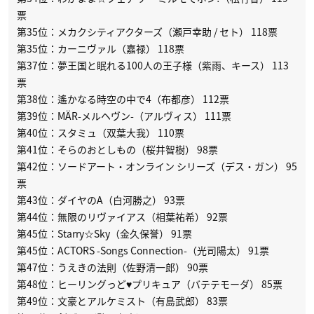
票
第35位：メカクシティアクターズ（瀬戸幸助 / セト） 118票
第35位：カーニヴァル（嘉禄） 118票
第37位：夢王国と眠れる100人の王子様（紫雨、キース） 113
票
第38位：遙かなる時空の中で4（布都彦） 112票
第39位：MÄR-メルヘヴン-（アルヴィス） 111票
第40位：スタミュ（双葉大我） 110票
第41位：そらのおとしもの（桜井智樹） 98票
第42位：ソードアート・オンライン シリーズ（デス・ガン） 95
票
第43位：ダイヤのA（白河勝之） 93票
第44位：無限のリヴァイアス（相葉祐希） 92票
第45位：Starry☆Sky（金久保誉） 91票
第45位：ACTORS -Songs Connection-（光司陽太） 91票
第47位：うえきの法則（佐野清一郎） 90票
第48位：ヒーリングっど♥プリキュア（バテテモーダ） 85票
第49位：文豪とアルケミスト（有島武郎） 83票