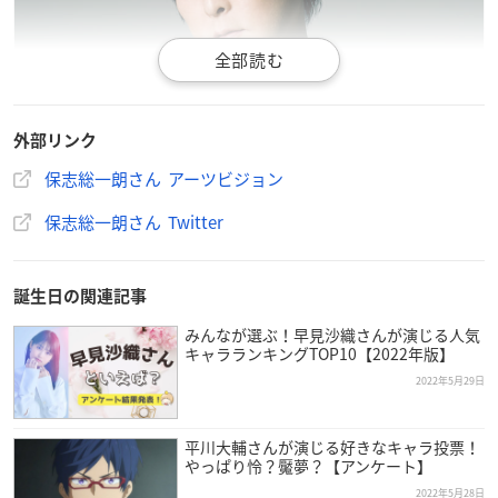
外部リンク
保志総一朗さん アーツビジョン
保志総一朗さん Twitter
誕生日の関連記事
みんなが選ぶ！早見沙織さんが演じる人気
キャラランキングTOP10【2022年版】
保志総一朗
さんは福島県出身で現在アーツビジョンに所属して
2022年5月29日
おり、今年で50歳を迎えます。
高校生のときに見た「魔女の宅急便」に出演していたトンボ
平川大輔さんが演じる好きなキャラ投票！
やっぱり怜？魘夢？【アンケート】
役・山口勝平さんに興味を持ち、声優という職業を認識した保
志さん。
2022年5月28日