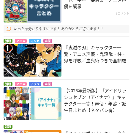
優を網羅
7コメント
めっちゃ分かりやすいです！ ありがとうございます！！
話題
アニメ
マンガ
声優
『鬼滅の刃』キャラクター一
覧・アニメ声優・鬼殺隊・柱・
鬼を呼吸／血鬼術つきで全網羅
話題
アニメ
アプリ
声優
【2026年最新版】『アイドリッ
シュセブン（アイナナ）』キャ
ラクター一覧！声優・年齢・誕
生日まとめ【ネタバレ有】
話題