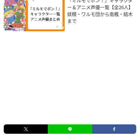
『ミルモでポン！』キャラクタ
ー＆アニメ声優一覧【全26人】
妖精・ワルモ団から南楓・結木
まで