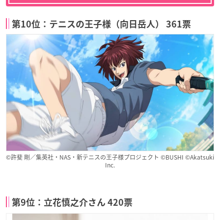
第10位：テニスの王子様（向日岳人） 361票
©許斐 剛／集英社・NAS・新テニスの王子様プロジェクト ©BUSHI ©Akatsuki
Inc.
第9位：立花慎之介さん 420票