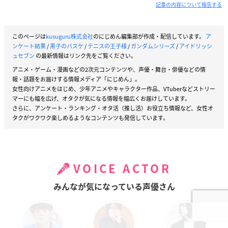
記事の内容について報告する
このページは
kusuguru株式会社
のにじめん編集部が作成・配信しています。
ア
ンケート結果
/
黒子のバスケ
/
テニスの王子様
/
ガンダムシリーズ
/
アイドリッシ
ュセブン
の最新情報はリンク先をご覧ください。
アニメ・ゲーム・漫画などの2次元コンテンツや、声優・舞台・俳優などの情
報・話題をお届けする情報メディア「にじめん」。
女性向けアニメをはじめ、少年アニメやキャラクター作品、VTuberなどストリー
マーにも幅を広げ、オタクが気になる情報を幅広くお届けしています。
さらに、アンケート・ランキング・オタ活（推し活）お役立ち情報など、女性オ
タクがワクワク楽しめるようなコンテンツも発信しています。
VOICE ACTOR
みんなが気になっている声優さん