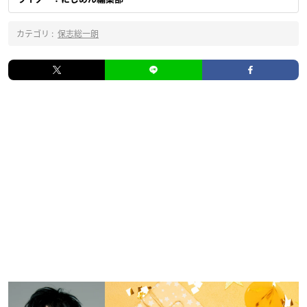
カテゴリ :
保志総一朗