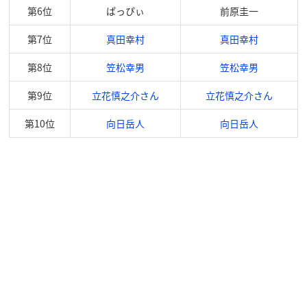
第6位
ぱっぴぃ
前原圭一
第7位
真田幸村
真田幸村
第8位
笠松幸男
笠松幸男
第9位
立花慎之介さん
立花慎之介さん
第10位
向日岳人
向日岳人