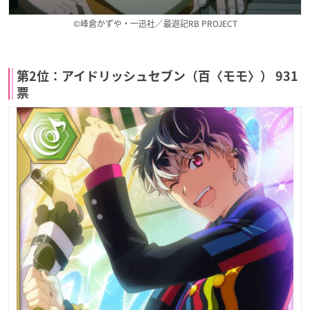
©峰倉かずや・一迅社／最遊記RB PROJECT
第2位：アイドリッシュセブン（百〈モモ〉） 931
票