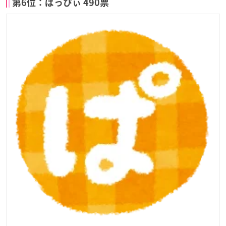
第6位：ぱっぴぃ 490票