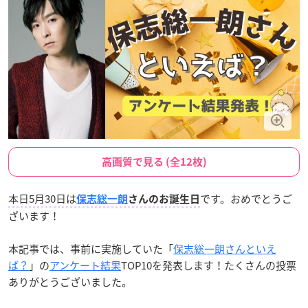
高画質で見る (全12枚)
本日5月30日は
です。おめでとうご
保志総一朗
さんのお誕生日
ざいます！
本記事では、事前に実施していた「
保志総一朗さんといえ
ば？
」の
アンケート結果
TOP10を発表します！たくさんの投票
ありがとうございました。