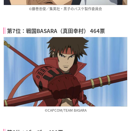
©藤巻忠俊／集英社・黒子のバスケ製作委員会
第7位：戦国BASARA（真田幸村） 464票
©CAPCOM/TEAM BASARA