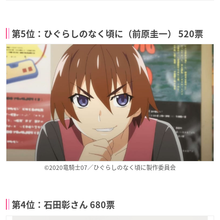
第5位：ひぐらしのなく頃に（前原圭一） 520票
©2020竜騎士07／ひぐらしのなく頃に製作委員会
第4位：石田彰さん 680票