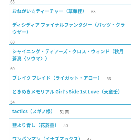
63
63
おねがい☆ティーチャー（草薙桂）
ディシディア ファイナルファンタジー（バッツ・クラ
ウザー）
60
シャイニング・ティアーズ・クロス・ウィンド（秋月
蒼真〈ソウマ〉）
60
56
ブレイク ブレイド（ライガット・アロー）
ときめきメモリアル Girl's Side 1st Love（天童壬）
54
51
票
tactics（スギノ様）
50
藍より青し（花菱薫）
48
ワンパンマン（イナズマックス）