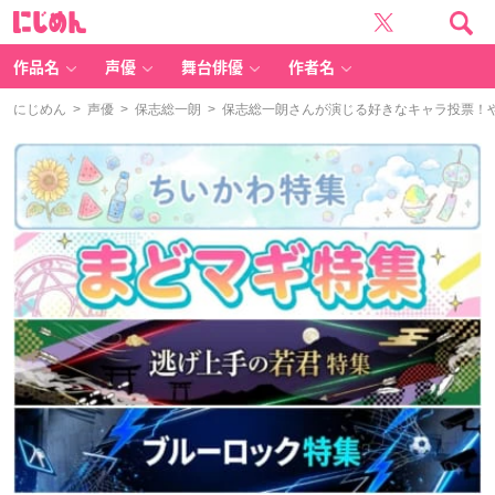
に
じ
め
ん
作品名
声優
舞台俳優
作者名
にじめん
>
声優
>
保志総一朗
> 保志総一朗さんが演じる好きなキャラ投票！