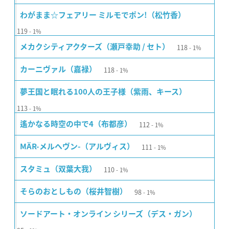
わがまま☆フェアリー ミルモでポン!（松竹香）
119
1%
118
メカクシティアクターズ（瀬戸幸助 / セト）
1%
118
カーニヴァル（嘉禄）
1%
夢王国と眠れる100人の王子様（紫雨、キース）
113
1%
112
遙かなる時空の中で4（布都彦）
1%
111
MÄR-メルヘヴン-（アルヴィス）
1%
110
スタミュ（双葉大我）
1%
98
そらのおとしもの（桜井智樹）
1%
ソードアート・オンライン シリーズ（デス・ガン）