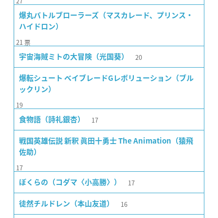
27
爆丸バトルブローラーズ（マスカレード、プリンス・
ハイドロン）
21
票
20
宇宙海賊ミトの大冒険（光国葵）
爆転シュート ベイブレードGレボリューション（ブル
ックリン）
19
17
食物語（詩礼銀杏）
戦国英雄伝説 新釈 眞田十勇士 The Animation（猿飛
佐助）
17
17
ぼくらの（コダマ〈小高勝〉）
16
徒然チルドレン（本山友道）