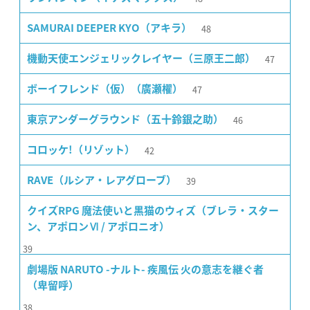
48
SAMURAI DEEPER KYO（アキラ）
47
機動天使エンジェリックレイヤー（三原王二郎）
47
ボーイフレンド（仮）（廣瀬櫂）
46
東京アンダーグラウンド（五十鈴銀之助）
42
コロッケ!（リゾット）
39
RAVE（ルシア・レアグローブ）
クイズRPG 魔法使いと黒猫のウィズ（ブレラ・スター
ン、アポロンⅥ / アポロニオ）
39
劇場版 NARUTO -ナルト- 疾風伝 火の意志を継ぐ者
（卑留呼）
38