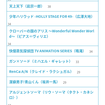
38
天上天下（凪宗一郎）
少年ハリウッド -HOLLY STAGE FOR 49-（広澤大地）
34
クローバーの国のアリス 〜Wonderful Wonder Worl
d〜（ピアス＝ヴィリエ）
34
34
快傑蒸気探偵団 TV ANIMATION SERIES（鳴滝）
33
ガン×ソード（ミハエル・ギャレット）
29
RenCa:A/N（クレイド・ラクシュガル）
29
潔癖男子!青山くん（坂井一馬）
アルジェントソーマ（リウ・ソーマ〈タクト・カネシ
ロ〉）