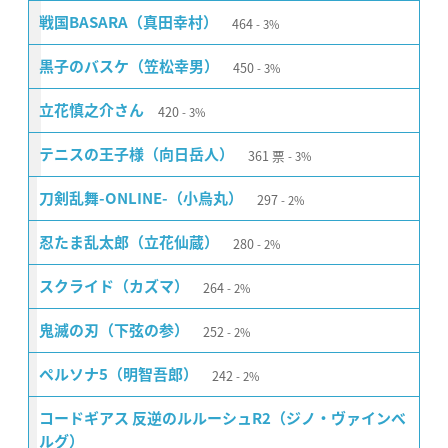
464
戦国BASARA（真田幸村）
3%
450
黒子のバスケ（笠松幸男）
3%
420
立花慎之介さん
3%
361
票
テニスの王子様（向日岳人）
3%
297
刀剣乱舞-ONLINE-（小烏丸）
2%
280
忍たま乱太郎（立花仙蔵）
2%
264
スクライド（カズマ）
2%
252
鬼滅の刃（下弦の参）
2%
242
ペルソナ5（明智吾郎）
2%
コードギアス 反逆のルルーシュR2（ジノ・ヴァインベ
ルグ）