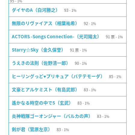
95
1%
93
ダイヤのA（白河勝之）
1%
92
無限のリヴァイアス（相葉祐希）
1%
91
票
ACTORS -Songs Connection-（光司陽太）
1%
91
票
Starry☆Sky（金久保誉）
1%
90
うえきの法則（佐野清一郎）
1%
85
ヒーリングっど♥プリキュア（バテテモーダ）
1%
83
文豪とアルケミスト（有島武郎）
1%
83
遙かなる時空の中で5（玄武）
1%
83
炎神戦隊ゴーオンジャー（バルカの声）
1%
83
剣が君（鷺原左京）
1%