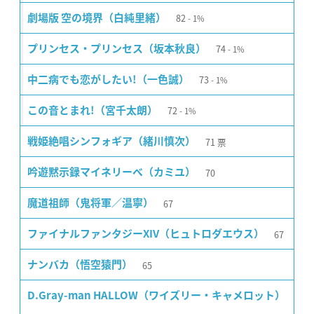
82
劇場版 空の境界（白純里緒）
1%
74
プリンセス・プリンセス（坂本秋良）
1%
73
中二病でも恋がしたい!（一色誠）
1%
72
この音とまれ!（宮千太朗）
1%
71
票
戦姫絶唱シンフォギア（緒川慎次）
70
吟遊黙示録マイネリーベ（カミユ）
67
魔道祖師（鬼将軍／温寧）
67
ファイナルファンタジーXIV（ヒュトロダエウス）
65
ナンバカ（悟空猿門）
D.Gray-man HALLOW（ワイズリー・キャメロット）