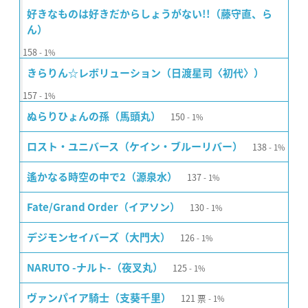
好きなものは好きだからしょうがない!!（藤守直、ら
ん）
158
1%
きらりん☆レボリューション（日渡星司〈初代〉）
157
1%
150
ぬらりひょんの孫（馬頭丸）
1%
138
ロスト・ユニバース（ケイン・ブルーリバー）
1%
137
遙かなる時空の中で2（源泉水）
1%
130
Fate/Grand Order（イアソン）
1%
126
デジモンセイバーズ（大門大）
1%
125
NARUTO -ナルト-（夜叉丸）
1%
121
票
ヴァンパイア騎士（支葵千里）
1%