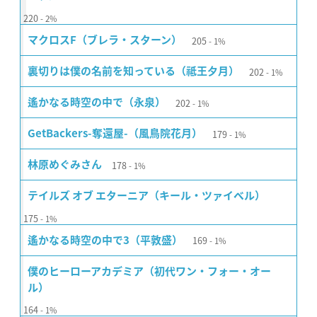
220
2%
205
マクロスF（ブレラ・スターン）
1%
202
裏切りは僕の名前を知っている（祗王夕月）
1%
202
遙かなる時空の中で（永泉）
1%
179
GetBackers-奪還屋-（風鳥院花月）
1%
178
林原めぐみさん
1%
テイルズ オブ エターニア（キール・ツァイベル）
175
1%
169
遙かなる時空の中で3（平敦盛）
1%
僕のヒーローアカデミア（初代ワン・フォー・オー
ル）
164
1%