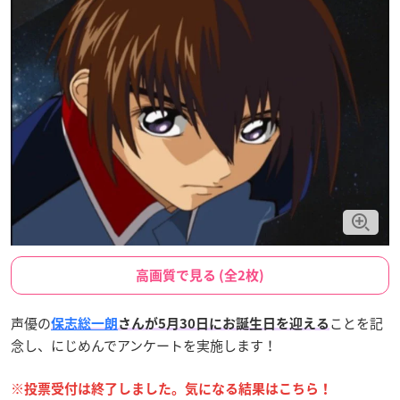
高画質で見る (全2枚)
声優の
ことを記
保志総一朗
さんが5月30日にお誕生日を迎える
念し、にじめんでアンケートを実施します！
※投票受付は終了しました。気になる結果はこちら！