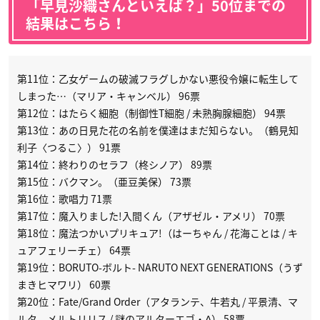
「早見沙織さんといえば？」50位までの
結果はこちら！
第11位：乙女ゲームの破滅フラグしかない悪役令嬢に転生して
しまった…（マリア・キャンベル） 96票
第12位：はたらく細胞（制御性T細胞 / 未熟胸腺細胞） 94票
第13位：あの日見た花の名前を僕達はまだ知らない。（鶴見知
利子〈つるこ〉） 91票
第14位：終わりのセラフ（柊シノア） 89票
第15位：バクマン。（亜豆美保） 73票
第16位：歌唱力 71票
第17位：魔入りました!入間くん（アザゼル・アメリ） 70票
第18位：魔法つかいプリキュア!（はーちゃん / 花海ことは / キ
ュアフェリーチェ） 64票
第19位：BORUTO-ボルト- NARUTO NEXT GENERATIONS（うず
まきヒマワリ） 60票
第20位：Fate/Grand Order（アタランテ、牛若丸 / 平景清、マ
ルタ、メルトリリス / 謎のアルターエゴ・Λ） 58票