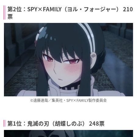
第2位：SPY×FAMILY（ヨル・フォージャー） 210
票
©遠藤達哉／集英社・SPY×FAMILY製作委員会
第1位：鬼滅の刃（胡蝶しのぶ） 248票