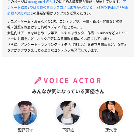
このページは
kusuguru株式会社
のにじめん編集部が作成・配信しています。
ア
ンケート結果
/
やはり俺の青春ラブコメはまちがっている。
/
SPY×FAMILY
/
呪術
廻戦
/
ONE PIECE
の最新情報はリンク先をご覧ください。
アニメ・ゲーム・漫画などの2次元コンテンツや、声優・舞台・俳優などの情
報・話題をお届けする情報メディア「にじめん」。
女性向けアニメをはじめ、少年アニメやキャラクター作品、VTuberなどストリー
マーにも幅を広げ、オタクが気になる情報を幅広くお届けしています。
さらに、アンケート・ランキング・オタ活（推し活）お役立ち情報など、女性オ
タクがワクワク楽しめるようなコンテンツも発信しています。
VOICE ACTOR
みんなが気になっている声優さん
宮野真守
下野紘
速水奨