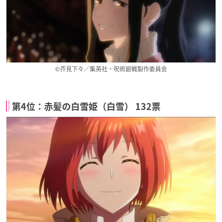
©芥見下々／集英社・呪術廻戦製作委員会
第4位：赤髪の白雪姫（白雪） 132票