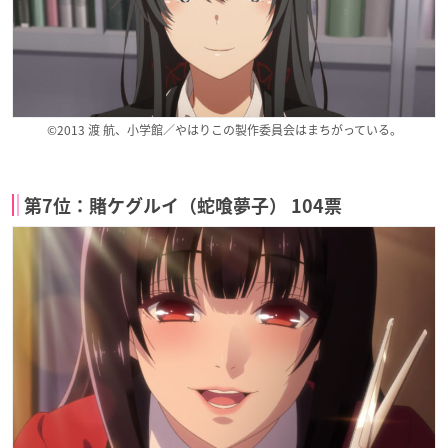
©2013 渡 航、小学館／やはりこの製作委員会はまちがっている。
第7位：賭ケグルイ（蛇喰夢子） 104票