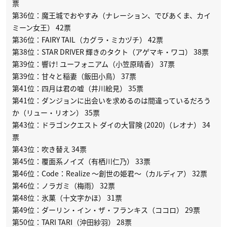
票
第36位：魔王城でおやすみ（ナレーション、でびあくま、カイ
ミーン女王） 42票
第36位：FAIRY TAIL（カグラ・ミカヅチ） 42票
第38位：STAR DRIVER 輝きのタクト（アゲマキ・ワコ） 38票
第39位：響け! ユーフォニアム（小笠原晴香） 37票
第39位：甘々と稲妻（飯田小鳥） 37票
第41位：四月は君の嘘（井川絵見） 35票
第41位：ダンジョンに出会いを求めるのは間違っているだろう
か（リュー・リオン） 35票
第43位：ドラゴンクエスト ダイの大冒険 (2020)（レオナ） 34
票
第43位：吹き替え 34票
第45位：覆面系ノイズ（有栖川仁乃） 33票
第46位：Code：Realize 〜創世の姫君〜（カルディア） 32票
第46位：ノラガミ（梅雨） 32票
第48位：氷菓（十文字かほ） 31票
第49位：ダーリン・イン・ザ・フランキス（ココロ） 29票
第50位：TARI TARI（沖田紗羽） 28票