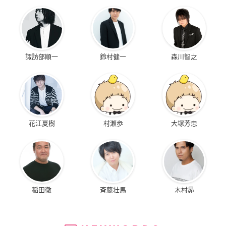
諏訪部順一
鈴村健一
森川智之
花江夏樹
村瀬歩
大塚芳忠
稲田徹
斉藤壮馬
木村昴