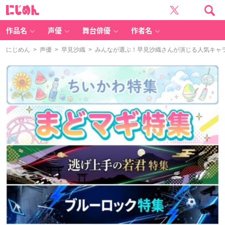
に
じ
め
ん
作品名
声優
舞台俳優
作者名
にじめん
>
声優
>
早見沙織
> みんなが選ぶ！早見沙織さんが演じる人気キャララ