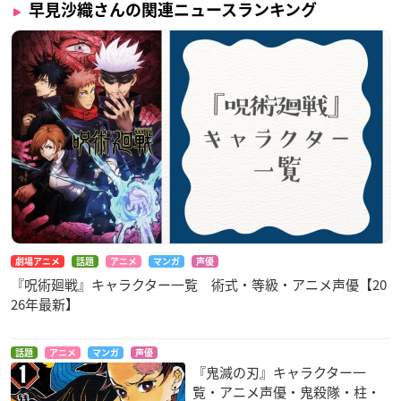
早見沙織さんの関連ニュースランキング
劇場アニメ
話題
アニメ
マンガ
声優
『呪術廻戦』キャラクター一覧 術式・等級・アニメ声優【20
26年最新】
話題
アニメ
マンガ
声優
『鬼滅の刃』キャラクター一
覧・アニメ声優・鬼殺隊・柱・