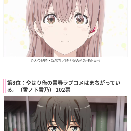
©大今良時・講談社／映画聲の形製作委員会
第8位：やはり俺の青春ラブコメはまちがってい
る。（雪ノ下雪乃） 102票