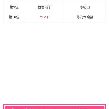
第9位
西宮硝子
歌唱力
第10位
ヤマト
斧乃木余接