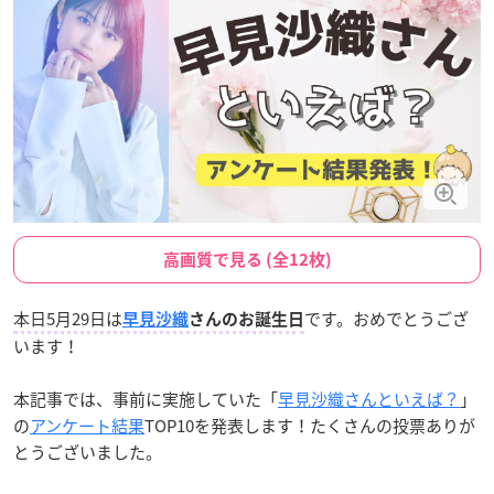
高画質で見る (全12枚)
本日5月29日は
です。おめでとうござ
早見沙織
さんのお誕生日
います！
本記事では、事前に実施していた「
早見沙織さんといえば？
」
の
アンケート結果
TOP10を発表します！たくさんの投票ありが
とうございました。