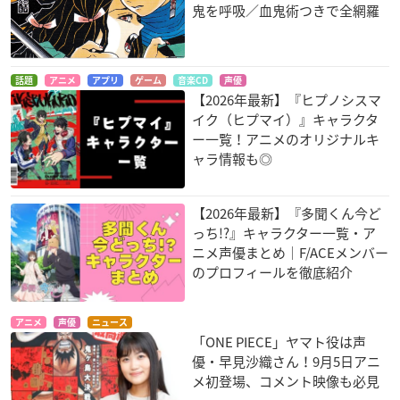
鬼を呼吸／血鬼術つきで全網羅
話題
アニメ
アプリ
ゲーム
音楽CD
声優
【2026年最新】『ヒプノシスマ
イク（ヒプマイ）』キャラクタ
ー一覧！アニメのオリジナルキ
ャラ情報も◎
【2026年最新】『多聞くん今ど
っち!?』キャラクター一覧・ア
ニメ声優まとめ｜F/ACEメンバー
のプロフィールを徹底紹介
アニメ
声優
ニュース
「ONE PIECE」ヤマト役は声
優・早見沙織さん！9月5日アニ
メ初登場、コメント映像も必見