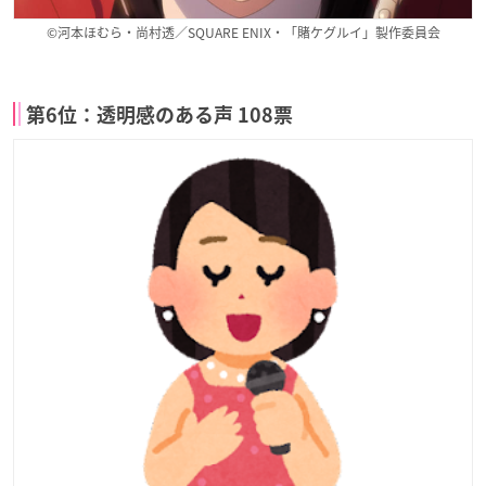
©河本ほむら・尚村透／SQUARE ENIX・「賭ケグルイ」製作委員会
第6位：透明感のある声 108票