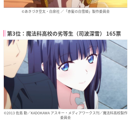
©あきづき空太・白泉社 ／「赤髪の白雪姫」製作委員会
第3位：魔法科高校の劣等生（司波深雪） 165票
©2013 佐島 勤／KADOKAWA アスキー・メディアワークス刊／魔法科高校製作
委員会