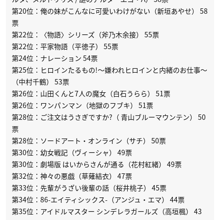
第20位：俺の妹がこんなに可愛いわけがない（新垣あやせ） 58
票
第22位：〈物語〉シリーズ（斧乃木余接） 55票
第22位：平家物語（平徳子） 55票
第24位：ナレーション 54票
第25位：ヒロインたるもの!〜嫌われヒロインと内緒のお仕事〜
（中村千鶴） 53票
第26位：山田くんと7人の魔女（白石うらら） 51票
第26位：ワンパンマン（地獄のフブキ） 51票
第28位：ご注文はうさぎですか?（ 青山ブルーマウンテン） 50
票
第28位：ソードアート・オンライン（サチ） 50票
第30位：幼女戦記（ヴィーシャ） 49票
第30位：劇場版 はいからさんが通る（花村紅緒） 49票
第32位：神々の悪戯（草薙結衣） 47票
第33位：先輩がうざい後輩の話（桜井桃子） 45票
第34位：86-エイティシックス-（アンジュ・エマ） 44票
第35位：アイドルマスター シンデレラガールズ（高垣楓） 43