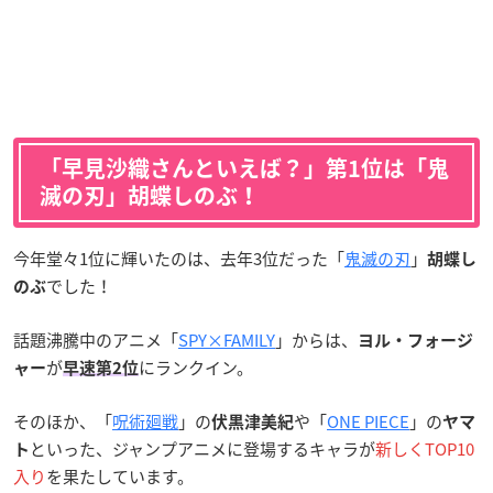
「早見沙織さんといえば？」第1位は「鬼
滅の刃」胡蝶しのぶ！
今年堂々1位に輝いたのは、去年3位だった「
鬼滅の刃
」
胡蝶し
でした！
のぶ
話題沸騰中のアニメ「
SPY×FAMILY
」からは、
ヨル・フォージ
が
にランクイン。
ャー
早速第2位
そのほか、「
呪術廻戦
」の
や「
ONE PIECE
」の
伏黒津美紀
ヤマ
といった、ジャンプアニメに登場するキャラが
新しくTOP10
ト
入り
を果たしています。