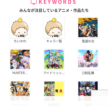
KEYWORDS
みんなが注目しているアニメ・作品たち
ちいかわ
キャラ一覧
鬼滅の刃
HUNTER...
アイドリッシ...
刀剣乱舞
ハイキュー!!
暗殺教室
銀魂