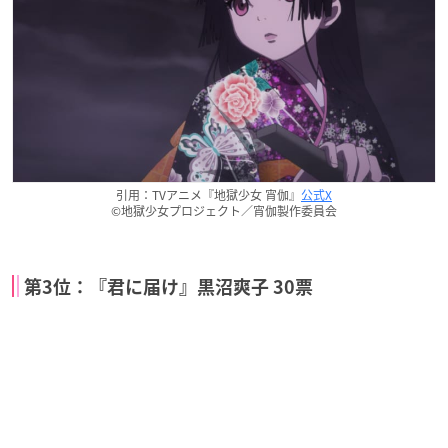
引用：TVアニメ『地獄少女 宵伽』
公式X
©地獄少女プロジェクト／宵伽製作委員会
第3位：『君に届け』黒沼爽子 30票