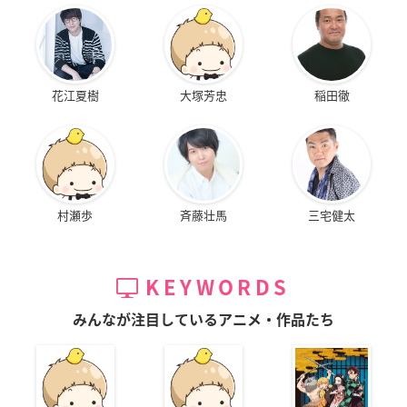
花江夏樹
大塚芳忠
稲田徹
村瀬歩
斉藤壮馬
三宅健太
KEYWORDS
みんなが注目しているアニメ・作品たち