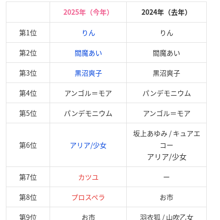
2025年（今年）
2024年（去年）
第1位
りん
りん
第2位
閻魔あい
閻魔あい
第3位
黒沼爽子
黒沼爽子
第4位
アンゴル＝モア
パンデモニウム
第5位
パンデモニウム
アンゴル＝モア
坂上あゆみ / キュアエ
第6位
アリア/少女
コー
アリア/少女
第7位
カツユ
ー
第8位
プロスペラ
お市
第9位
お市
羽衣狐 / 山吹乙女