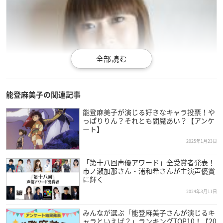
能登麻美子の関連記事
能登麻美子が演じる好きなキャラ投票！や
っぱりりん？それとも閻魔あい？【アンケ
ート】
2025年1月23日
「第十八回声優アワード」全受賞者発表！
市ノ瀬加那さん・浦和希さんが主演声優賞
に輝く
2024年3月11日
引用：大沢事務所
公式サイト
みんなが選ぶ「能登麻美子さんが演じるキ
能登麻美子
さんは石川県出身で、現在大沢事務所に所属してお
ャラといえば？」ランキングTOP10！【20