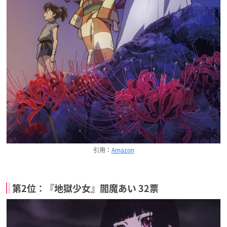
引用：
Amazon
第2位：『地獄少女』閻魔あい 32票