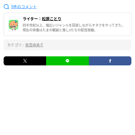
5
ライター：
松原ことり
四半世紀以上、幅広いジャンルを回遊しながらオタクをやってきた。
現在の栄養はたまの観劇と推しVたちの配信視聴。
カテゴリ :
能登麻美子