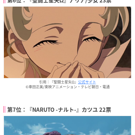
第6位：『聖闘士星矢Ω』アリア/少女 23票
引用：『聖闘士星矢Ω』
公式サイト
©車田正美/東映アニメーション・テレビ朝日・電通
第7位：『NARUTO -ナルト-』カツユ 22票