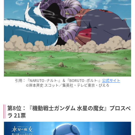
引用：『NARUTO -ナルト-』＆『BORUTO -ボルト-』
公式サイト
©岸本斉史 スコット／集英社・テレビ東京・ぴえろ
第8位：『機動戦士ガンダム 水星の魔女』プロスペ
ラ 21票