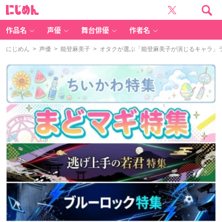
に
じ
め
ん
作品名
声優
舞台俳優
作者名
にじめん
>
声優
>
能登麻美子
> オタクが選ぶ「能登麻美子が演じるキャラ」ラン