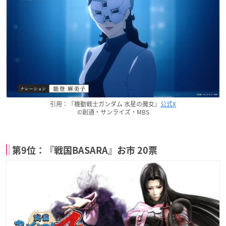
引用：『機動戦士ガンダム 水星の魔女』
公式X
©創通・サンライズ・MBS
第9位：『戦国BASARA』お市 20票