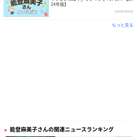
24年版】
り、今年で45歳を迎えます。
2024年2月06日
学生時代は演劇部に所属し、高校生の頃に劇団の舞台鑑賞がき
もっと見る
っかけで上京＆専門学校へ通うことになった能登さん。声優と
しては2000年から活動をスタートさせました。
「ウィスパーボイス」「癒し声」と呼ばれる柔らかく滑らかな
声が特徴で、様々な役柄を演じている人気声優さんです！
調査概要
調査期間：2025年1月23日（木）～1月27日（月）
有効投票数：838票
能登麻美子さんの関連ニュースランキング