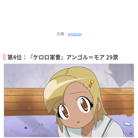
引用：
amazon
第4位：『ケロロ軍曹』アンゴル＝モア 29票