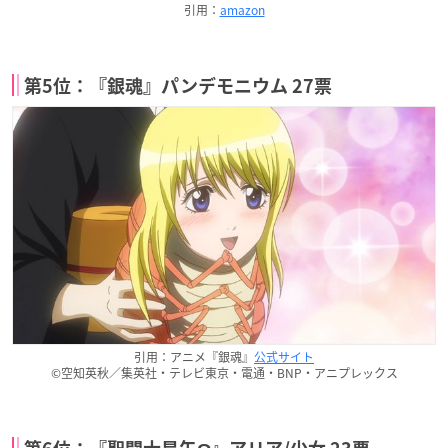
引用：
amazon
第5位：『銀魂』パンデモニウム 27票
引用：アニメ『銀魂』
公式サイト
©空知英秋／集英社・テレビ東京・電通・BNP・アニプレックス