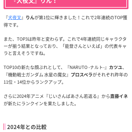
『犬夜叉』りん！
『
犬夜叉
』
が第1位に輝きました！これで2年連続のTOP獲
りん
得です。
また、TOP3は昨年と変わらず。これで4年連続同じキャラクタ
ーが揃う結果となっており、「能登さんといえば」の代表キャ
ラと言えそうですね。
TOP10の新たな顔ぶれとして、『NARUTO -ナルト-』
、
カツユ
『機動戦士ガンダム 水星の魔女』
がそれぞれ昨年の
プロスペラ
11位・14位からランクアップ。
さらに2024年アニメ『じいさんばあさん若返る』から
斎藤イネ
が新たにランクインを果たしました。
2024年との比較