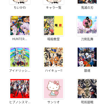
ちいかわ
キャラ一覧
鬼滅の刃
HUNTER...
暗殺教室
刀剣乱舞
アイドリッシ...
ハイキュー!!
銀魂
ヒプノシスマ...
サンリオ
呪術廻戦