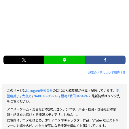
記事の内容について報告する
このページは
kusuguru株式会社
のにじめん編集部が作成・配信しています。
能
登麻美子
/
犬夜叉
/
NARUTO-ナルト-
/
銀魂
/
戦国BASARA
の最新情報はリンク先
をご覧ください。
アニメ・ゲーム・漫画などの2次元コンテンツや、声優・舞台・俳優などの情
報・話題をお届けする情報メディア「にじめん」。
女性向けアニメをはじめ、少年アニメやキャラクター作品、VTuberなどストリー
マーにも幅を広げ、オタクが気になる情報を幅広くお届けしています。