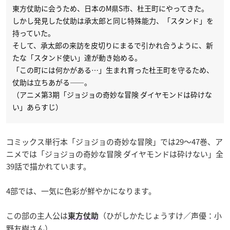
東方仗助に会うため、日本のM県S市、杜王町にやってきた。
しかし発見した仗助は承太郎と同じ特殊能力、「スタンド」を
持っていた。
そして、承太郎の来訪を皮切りにまるで引かれ合うように、新
たな「スタンド使い」達が動き始める。
「この町には何かがある…」生まれ育った杜王町を守るため、
仗助は立ちあがる——。
（アニメ第3期「ジョジョの奇妙な冒険 ダイヤモンドは砕けな
い」あらすじ）
コミックス単行本「ジョジョの奇妙な冒険」では29〜47巻、ア
ニメでは「ジョジョの奇妙な冒険 ダイヤモンドは砕けない」全
39話で描かれています。
4部では、
一気に色彩が鮮やかになります。
この部の主人公は
（ひがしかたじょうすけ／声優：小
東方仗助
野友樹さん）。