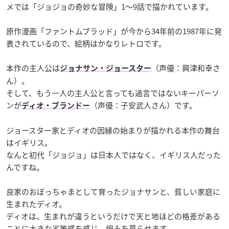
メでは「ジョジョの奇妙な冒険」1〜9話で描かれています。
原作漫画「ファントムブラッド」が今から34年前の1987年に発
表されているので、絵柄はかなりレトロです。
本作の主人公は
（声優：興津和幸さ
ジョナサン・ジョースター
ん）。
そして、もう一人の主人公と言っても過言ではないキーパーソ
ンが
（声優：子安武人さん）です。
ディオ・ブランドー
ジョースター家とディオの因縁の始まりが描かれる本作の舞台
はイギリス。
なんと初代「ジョジョ」は日本人ではなく、イギリス人だった
んですね。
良家のおぼっちゃまとして育ったジョナサンと、貧しい家庭に
生まれたディオ。
ディオは、生まれが違うというだけで天と地ほどの格差がある
ことに大きな劣等感を感じ、恨みを募らせます。