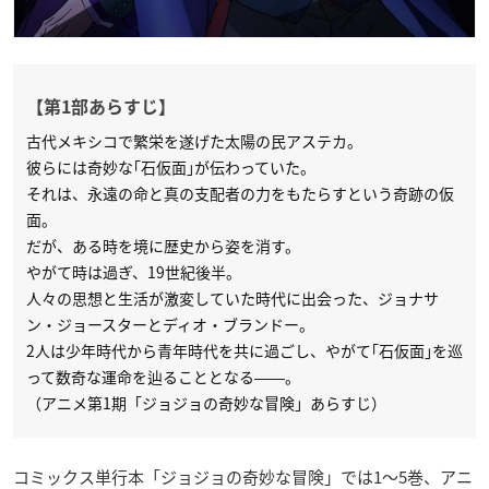
【第1部あらすじ】
古代メキシコで繁栄を遂げた太陽の民アステカ。
彼らには奇妙な｢石仮面｣が伝わっていた。
それは、永遠の命と真の支配者の力をもたらすという奇跡の仮
面。
だが、ある時を境に歴史から姿を消す。
やがて時は過ぎ、19世紀後半。
人々の思想と生活が激変していた時代に出会った、ジョナサ
ン・ジョースターとディオ・ブランドー。
2人は少年時代から青年時代を共に過ごし、やがて｢石仮面｣を巡
って数奇な運命を辿ることとなる――。
（アニメ第1期「ジョジョの奇妙な冒険」あらすじ）
コミックス単行本「ジョジョの奇妙な冒険」では1〜5巻、アニ