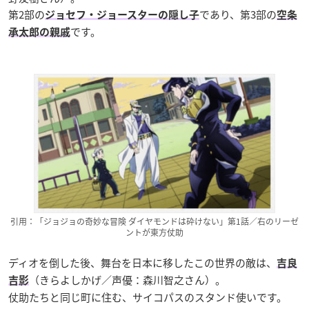
第2部の
であり、第3部の
ジョセフ・ジョースターの隠し子
空条
です。
承太郎の親戚
引用：「ジョジョの奇妙な冒険 ダイヤモンドは砕けない」第1話／右のリーゼ
ントが東方仗助
ディオを倒した後、舞台を日本に移したこの世界の敵は、
吉良
（きらよしかげ／声優：森川智之さん）。
吉影
仗助たちと同じ町に住む、サイコパスのスタンド使いです。