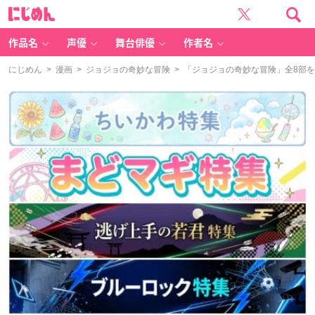
に
じ
め
ん
作品名
声優
舞台俳優
作者名
にじめん
>
漫画
>
ジョジョの奇妙な冒険
> 「ジョジョの奇妙な冒険」全8部