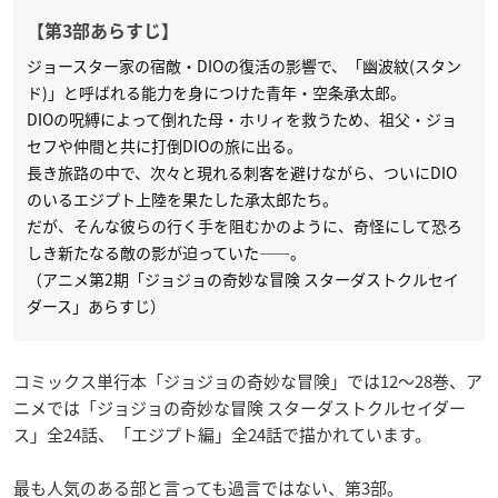
【第3部あらすじ】
ジョースター家の宿敵・DIOの復活の影響で、「幽波紋(スタン
ド)」と呼ばれる能力を身につけた青年・空条承太郎。
DIOの呪縛によって倒れた母・ホリィを救うため、祖父・ジョ
セフや仲間と共に打倒DIOの旅に出る。
長き旅路の中で、次々と現れる刺客を避けながら、ついにDIO
のいるエジプト上陸を果たした承太郎たち。
だが、そんな彼らの行く手を阻むかのように、奇怪にして恐ろ
しき新たなる敵の影が迫っていた——。
（アニメ第2期「ジョジョの奇妙な冒険 スターダストクルセイ
ダース」あらすじ）
コミックス単行本「ジョジョの奇妙な冒険」では12〜28巻、ア
ニメでは「ジョジョの奇妙な冒険 スターダストクルセイダー
ス」全24話、「エジプト編」全24話で描かれています。
最も人気のある部と言っても過言ではない、第3部。