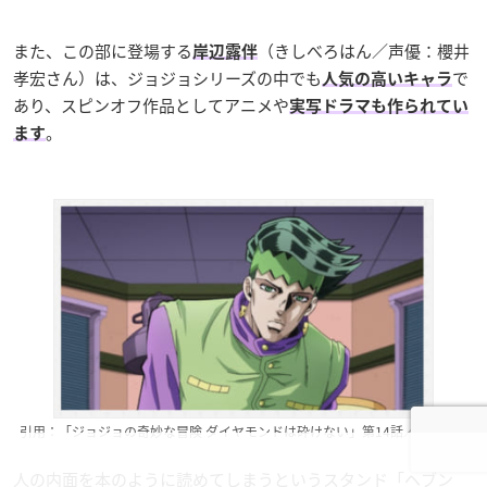
また、この部に登場する
（きしべろはん／声優：櫻井
岸辺露伴
孝宏さん）は、ジョジョシリーズの中でも
で
人気の高いキャラ
あり、スピンオフ作品としてアニメや
実写ドラマも作られてい
。
ます
引用：「ジョジョの奇妙な冒険 ダイヤモンドは砕けない」第14話／岸辺露伴
人の内面を本のように読めてしまうというスタンド「ヘブン