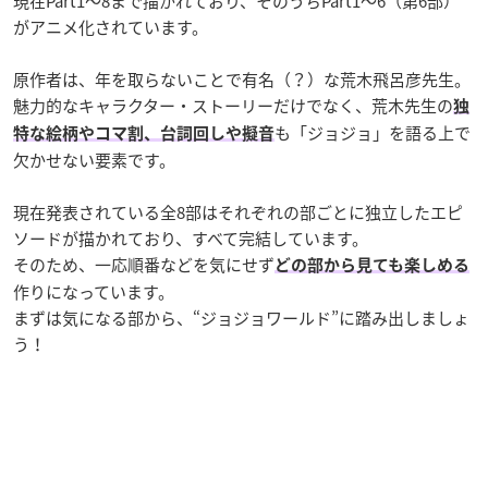
現在Part1〜8まで描かれており、そのうちPart1〜6（第6部）
がアニメ化されています。
原作者は、年を取らないことで有名（？）な荒木飛呂彦先生。
魅力的なキャラクター・ストーリーだけでなく、荒木先生の
独
も「ジョジョ」を語る上で
特な絵柄やコマ割、台詞回しや擬音
欠かせない要素です。
現在発表されている全8部はそれぞれの部ごとに独立したエピ
ソードが描かれており、すべて完結しています。
そのため、一応順番などを気にせず
どの部から見ても楽しめる
作りになっています。
まずは気になる部から、“ジョジョワールド”に踏み出しましょ
う！