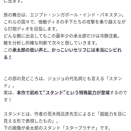
に出ます。
旅の舞台は、エジプト・シンガポール・インド・パキスタン。
これらの国々で、宿敵ディオの手下たちの攻撃を乗り越えなが
ら打倒ディオを目指します。
どんな敵に出会してもこの最年少の承太郎だけは冷静沈着。
敵を分析し的確な判断で次々と倒していきます。
この
承太郎の低い声と、かっこいいセリフには本当にシビれ
る！
この部の見どころは、ジョジョの代名詞とも言える「スタン
ド」。
実は、
するので
本作で初めて“スタンド”という特殊能力が登場
す！
スタンドとは、作者の荒木飛呂彦先生によると「超能力を目に
見える形で表現したもの」。
下の画像が承太郎のスタンド「スタープラチナ」です。