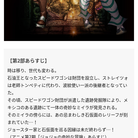
【第2部あらすじ】
時は移り、世代も変わる。
石油王となったスピードワゴンは財団を設立し、ストレイツォ
は老師トンぺティに代わり、波紋使い一派の後継者となってい
た。
その頃、スピードワゴン財団が派遣した遺跡発掘隊により、メ
キシコのある遺跡にて一体の奇妙なミイラが発見される。
そのミイラの傍らには、あの忌まわしき石仮面のレリーフが刻
まれていた…！
ジョースター家と石仮面を巡る因縁は未だ終わらず…！
（アニメ第2期「ジョジョの奇妙な冒険」あらすじ）