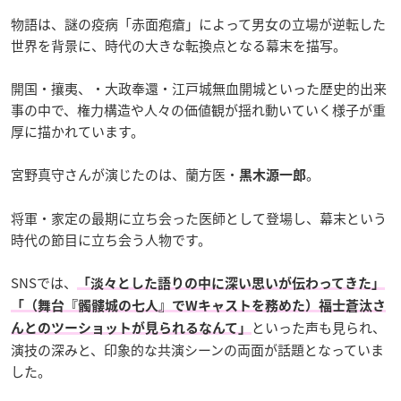
物語は、謎の疫病「赤面疱瘡」によって男女の立場が逆転した
世界を背景に、時代の大きな転換点となる幕末を描写。
開国・攘夷、・大政奉還・江戸城無血開城といった歴史的出来
事の中で、権力構造や人々の価値観が揺れ動いていく様子が重
厚に描かれています。
宮野真守さんが演じたのは、蘭方医・
。
黒木源一郎
将軍・家定の最期に立ち会った医師として登場し、幕末という
時代の節目に立ち会う人物です。
SNSでは、
「淡々とした語りの中に深い思いが伝わってきた」
「（舞台『髑髏城の七人』でWキャストを務めた）福士蒼汰さ
といった声も見られ、
んとのツーショットが見られるなんて」
演技の深みと、印象的な共演シーンの両面が話題となっていま
した。