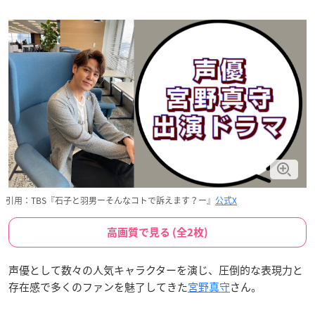
引用：TBS『石子と羽男ーそんなコトで訴えます？ー』
公式X
高画質で見る (全2枚)
声優として数々の人気キャラクターを演じ、圧倒的な表現力と
存在感で多くのファンを魅了してきた
宮野真守
さん。