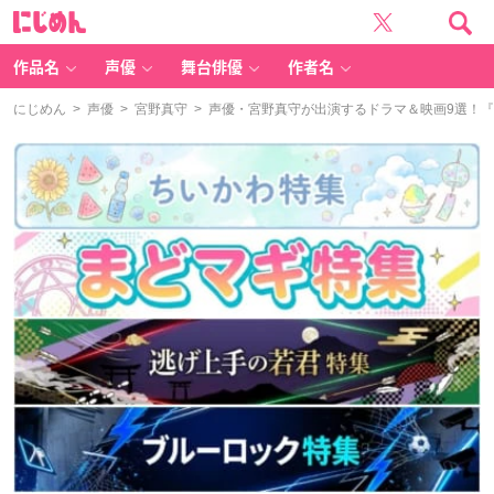
に
じ
め
ん
作品名
声優
舞台俳優
作者名
にじめん
>
声優
>
宮野真守
> 声優・宮野真守が出演するドラマ＆映画9選！