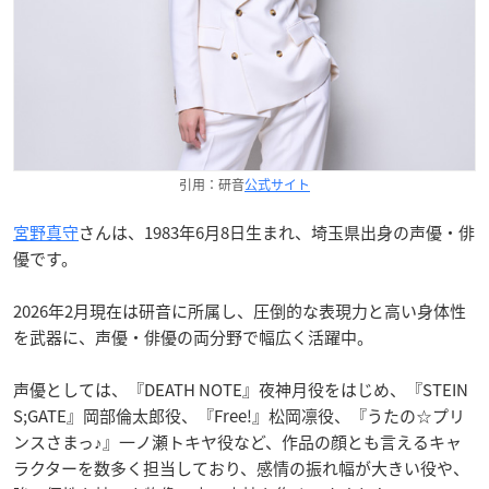
引用：研音
公式サイト
宮野真守
さんは、1983年6月8日生まれ、埼玉県出身の声優・俳
優です。
2026年2月現在は研音に所属し、圧倒的な表現力と高い身体性
を武器に、声優・俳優の両分野で幅広く活躍中。
声優としては、『DEATH NOTE』夜神月役をはじめ、『STEIN
S;GATE』岡部倫太郎役、『Free!』松岡凛役、『うたの☆プリ
ンスさまっ♪』一ノ瀬トキヤ役など、作品の顔とも言えるキャ
ラクターを数多く担当しており、感情の振れ幅が大きい役や、