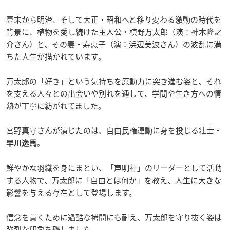
幕末から明治、そして大正・昭和へと移り変わる激動の時代を
背景に、植物を愛し続けた主人公・槙野万太郎（演：神木隆之
介さん）と、その妻・寿恵子（演：浜辺美波さん）の波乱に満
ちた人生が描かれています。
万太郎の「好き」という気持ちを原動力に突き進む姿と、それ
を支える人々との出会いや別れを通して、学問や生き方への情
熱が丁寧に紡がれてました。
宮野真守さんが演じたのは、自由民権運動に身を投じる壮士・
。
早川逸馬
鮮やかな羽織を身にまとい、「声明社」のリーダーとして活動
する人物で、万太郎に「自由とは何か」を教え、人生に大きな
影響を与える存在として登場します。
信念を貫くために過酷な拷問にも耐え、万太郎を守り抜く姿は
強烈な印象を残しました。