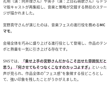
孔明（演：向井理さん）や英子（演：上白石萌歌さん）らドラ
マ版キャストが再集結し、音楽と策略が交錯する熱狂のステー
ジが描かれました。
宮野真守さんが演じたのは、音楽フェスの進行役を務める
MC
。
マモ
会場全体を巧みに盛り上げる進行役として登場し、作品のテン
ポと熱量を一気に引き上げる存在です。
SNSでは、
「乗せ上手の宮野さんだからこそ出せた雰囲気だと
といった
思う」「何させてもそつなくこなすのカッコよすぎ」
声が見られ、作品全体の“フェス感”を象徴する役どころとし
て、強い印象を残したことがうかがえました。