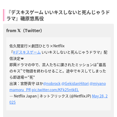
『デスキスゲーム いいキスしないと死んじゃうド
ラマ』磯原悠馬役
佐久間宣行×劇団ひとり×Netflix
『
#デスキスゲーム
いいキスしないと死んじゃうドラマ』配
信決定💋
即興ドラマの中で、芸人たちに課されたミッションは"最高
のキス"で物語を終わらせること。途中でキスしてしまった
ら即退場＝"死"
出演：宮野真守 ほか
@nobrock
@GekidanHitori
@miyano
mamoru_PR
pic.twitter.com/KFk25ntkEL
— Netflix Japan | ネットフリックス (@NetflixJP)
May 28, 2
025