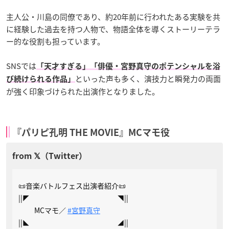
主人公・川島の同僚であり、約20年前に行われたある実験を共
に経験した過去を持つ人物で、物語全体を導くストーリーテラ
ー的な役割も担っています。
SNSでは
「天才すぎる」「俳優・宮野真守のポテンシャルを浴
といった声も多く、演技力と瞬発力の両面
び続けられる作品」
が強く印象づけられた出演作となりました。
『パリピ孔明 THE MOVIE』MCマモ役
📜音楽バトルフェス出演者紹介📜
||◤ ◥||
MCマモ／
#宮野真守
||◣ ◢||