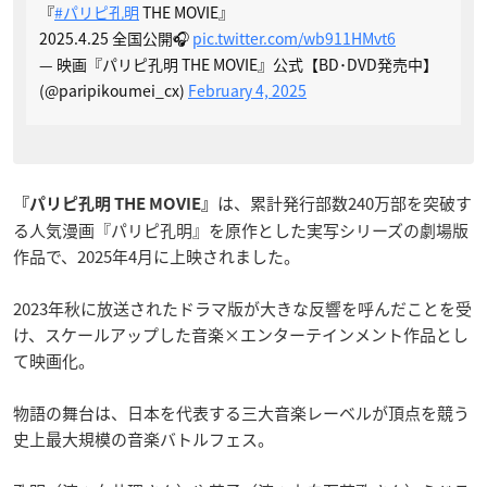
『
#パリピ孔明
THE MOVIE』
2025.4.25 全国公開🎧
pic.twitter.com/wb911HMvt6
— 映画『パリピ孔明 THE MOVIE』公式【BD･DVD発売中】
(@paripikoumei_cx)
February 4, 2025
は、累計発行部数240万部を突破す
『パリピ孔明 THE MOVIE』
る人気漫画『パリピ孔明』を原作とした実写シリーズの劇場版
作品で、2025年4月に上映されました。
2023年秋に放送されたドラマ版が大きな反響を呼んだことを受
け、スケールアップした音楽×エンターテインメント作品とし
て映画化。
物語の舞台は、日本を代表する三大音楽レーベルが頂点を競う
史上最大規模の音楽バトルフェス。