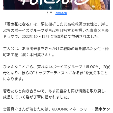
引用：
amazon
は、夢に挫折した元高校教師の女性と、崖っ
『君の花になる』
ぷちのボーイズグループが再起を目指す姿を描いた青春×音楽
ドラマで、2022年10～12月にTBS系にて放送されました。
主人公は、ある出来事をきっかけに教師の道を離れた女性・仲
町あす花（演：本田翼さん）。
ひょんなことから、売れないボーイズグループ「8LOOM」の寮
母となり、彼らの“トップアーティストになる夢”を支えること
になります。
若者たちと向き合う中で、あす花自身も再び情熱を取り戻し、
成長していく姿が丁寧に描かれました。
宮野真守さんが演じたのは、8LOOMのマネージャー・
添木ケン