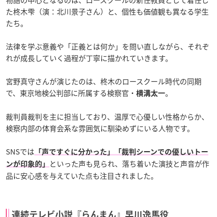
た柊木雫（演：北川景子さん）と、個性も価値観も異なる学生
たち。
法律を学ぶ意義や「正義とは何か」を問い直しながら、それぞ
れが成長していく過程が丁寧に描かれていきます。
宮野真守さんが演じたのは、柊木のロースクール時代の同期
で、東京地検公判部に所属する検察官・
。
横溝太一
裁判員裁判を主に担当しており、温厚で心優しい性格からか、
検察内部の体育会系な雰囲気に馴染めずにいる人物です。
SNSでは
「声ですぐに分かった」「裁判シーンでの優しいトー
といった声も見られ、落ち着いた演技と声音が作
ンが印象的」
品に安心感を与えていた点も注目されました。
連続テレビ小説『らんまん』早川逸馬役