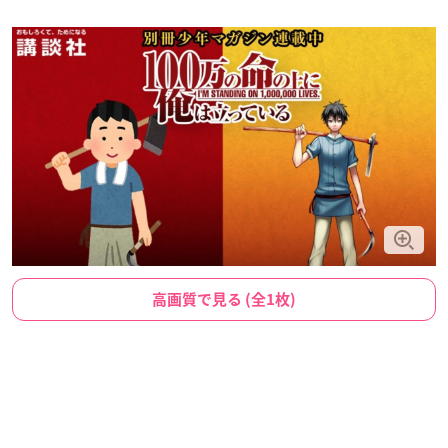
高画質で見る (全1枚)