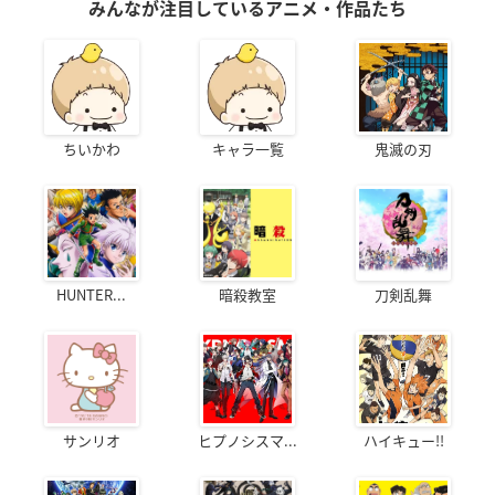
みんなが注目しているアニメ・作品たち
ちいかわ
キャラ一覧
鬼滅の刃
HUNTER...
暗殺教室
刀剣乱舞
サンリオ
ヒプノシスマ...
ハイキュー!!