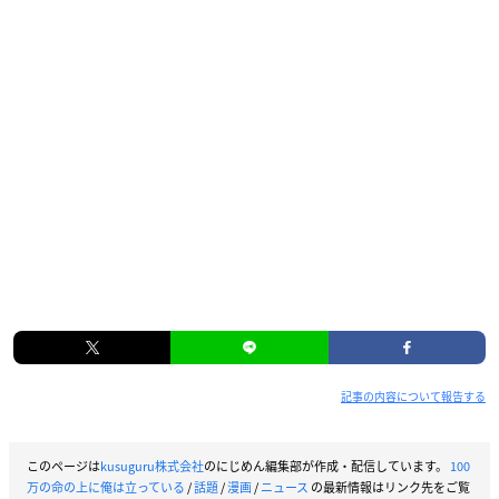
記事の内容について報告する
このページは
kusuguru株式会社
のにじめん編集部が作成・配信しています。
100
万の命の上に俺は立っている
/
話題
/
漫画
/
ニュース
の最新情報はリンク先をご覧