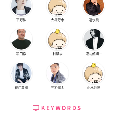
下野紘
大塚芳忠
速水奨
稲田徹
村瀬歩
諏訪部順一
花江夏樹
三宅健太
小林沙苗
KEYWORDS