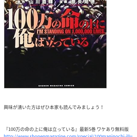
興味が湧いた方はぜひ本家も読んでみましょう！
『100万の命の上に俺は立っている』最新5巻 ワケあり無料版
http://www.shonenmagazine.com/special/100maninochi-illu