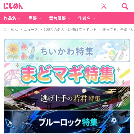
に
じ
め
ん
作品名
声優
舞台俳優
作者名
にじめん
>
ニュース
>
100万の命の上に俺は立っている
> 狂ってる。全部「