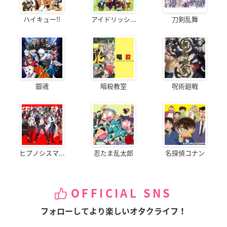
ハイキュー!!
アイドリッシ...
刀剣乱舞
銀魂
暗殺教室
呪術廻戦
ヒプノシスマ...
忍たま乱太郎
名探偵コナン
OFFICIAL SNS
フォローしてより楽しいオタクライフ！