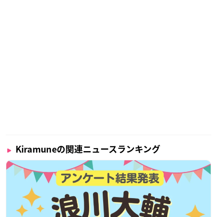
・対応プロファイル：A2DP、AVRCP、HFP、HSP
・Bluetooth version：5.2
・Bluetoothマルチペアリング登録可能デバイス数：8
Kiramuneの関連ニュースランキング