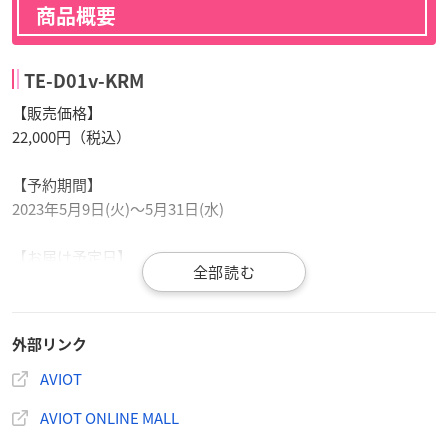
商品概要
TE-D01v-KRM
【販売価格】
22,000円（税込）
【予約期間】
2023年5月9日(火)〜5月31日(水)
【お届け予定日】
2023年7月
【取り扱い店舗】
外部リンク
AVIOT ONLINE MALL
AVIOT
【基本仕様】
AVIOT ONLINE MALL
・ドライバー：φ10mmダイナミック型