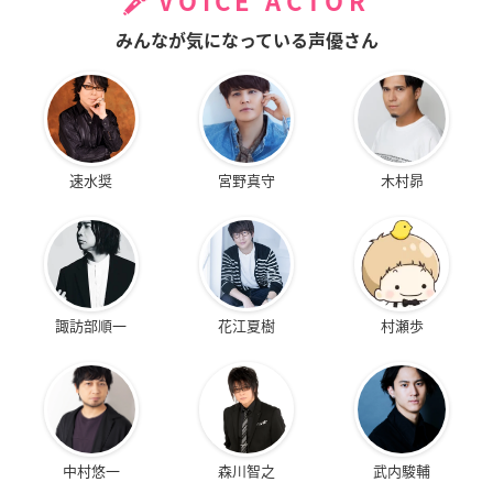
VOICE ACTOR
みんなが気になっている声優さん
速水奨
宮野真守
木村昴
諏訪部順一
花江夏樹
村瀬歩
中村悠一
森川智之
武内駿輔