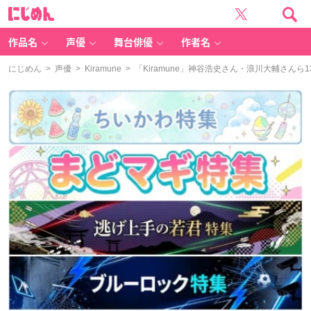
に
じ
め
ん
作品名
声優
舞台俳優
作者名
にじめん
>
声優
>
Kiramune
> 「Kiramune」神谷浩史さん・浪川大輔さん