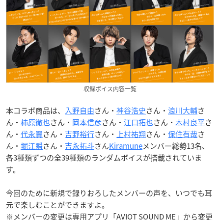
収録ボイス内容一覧
本コラボ商品は、
入野自由
さん・
神谷浩史
さん・
浪川大輔
さ
ん・
柿原徹也
さん・
岡本信彦
さん・
江口拓也
さん・
木村良平
さ
ん・
代永翼
さん・
吉野裕行
さん・
上村祐翔
さん・
保住有哉
さ
ん・
堀江瞬
さん・
吉永拓斗
さん
Kiramune
メンバー総勢13名、
各3種類ずつの全39種類のランダムボイスが搭載されていま
す。
今回のために新規で録りおろしたメンバーの声を、いつでも耳
元で楽しむことができますよ。
※メンバーの変更は専用アプリ「AVIOT SOUND ME」から変更