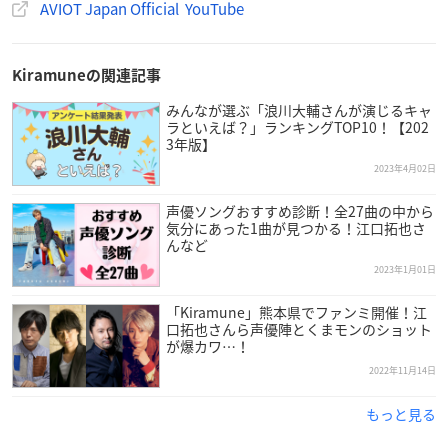
・通話用マイク：MEMSマイク
AVIOT Japan Official YouTube
・バッテリー容量：イヤホン片耳85mAh / ケース600mAh
・通話時間*：最大9時間
・連続再生時間*：最大18時間 (充電ケース併用時：最大60時
Kiramuneの関連記事
間)
みんなが選ぶ「浪川大輔さんが演じるキャ
・イヤホン本体 充電時間：約1.5時間
ラといえば？」ランキングTOP10！【202
・充電ポート：USB Type-C
3年版】
・防水レベル**：IPX4相当
2023年4月02日
・重量：イヤホン片耳 約6.3g
声優ソングおすすめ診断！全27曲の中から
・その他
気分にあった1曲が見つかる！江口拓也さ
マルチポイント対応、片耳使用可能、イヤホン単体ON / OFF 可
んなど
能、急速充電対応（約10分の充電で最大120分再生）
2023年1月01日
・付属品
USB Type-Cケーブル、ユーザーマニュアル、シリコンイヤー
「Kiramune」熊本県でファンミ開催！江
口拓也さんら声優陣とくまモンのショット
ピース（S/M/L各サイズ1ペア）、ステッカー
が爆カワ…！
※Mサイズは購入時に装着済み
2022年11月14日
【Bluetooth規格】
もっと見る
・対応コーデック：SBC、AAC