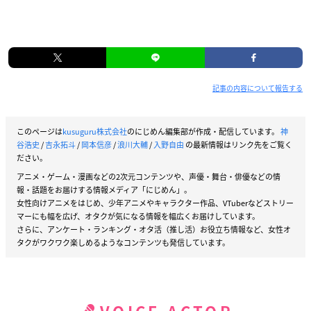
記事の内容について報告する
このページは
kusuguru株式会社
のにじめん編集部が作成・配信しています。
神
谷浩史
/
吉永拓斗
/
岡本信彦
/
浪川大輔
/
入野自由
の最新情報はリンク先をご覧く
ださい。
アニメ・ゲーム・漫画などの2次元コンテンツや、声優・舞台・俳優などの情
報・話題をお届けする情報メディア「にじめん」。
女性向けアニメをはじめ、少年アニメやキャラクター作品、VTuberなどストリー
マーにも幅を広げ、オタクが気になる情報を幅広くお届けしています。
さらに、アンケート・ランキング・オタ活（推し活）お役立ち情報など、女性オ
タクがワクワク楽しめるようなコンテンツも発信しています。