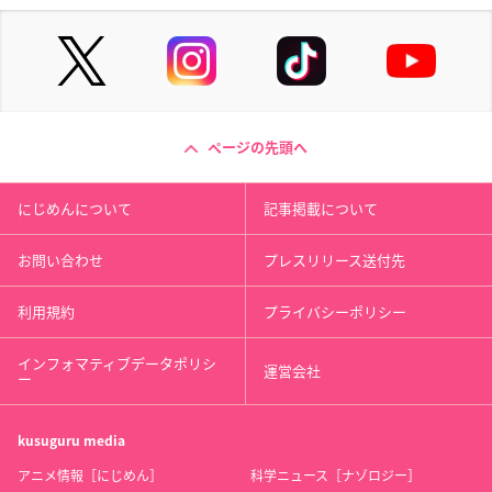
ページの先頭へ
にじめんについて
記事掲載について
お問い合わせ
プレスリリース送付先
利用規約
プライバシーポリシー
インフォマティブデータポリシ
運営会社
ー
kusuguru
media
アニメ情報［にじめん］
科学ニュース［ナゾロジー］