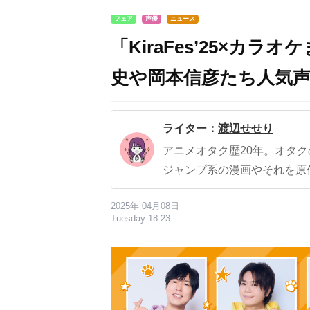
フェア
声優
ニュース
「KiraFes’25×カ
史や岡本信彦たち人気
ライター：
渡辺せせり
アニメオタク歴20年。オタ
ジャンプ系の漫画やそれを原
2025年 04月08日
Tuesday 18:23