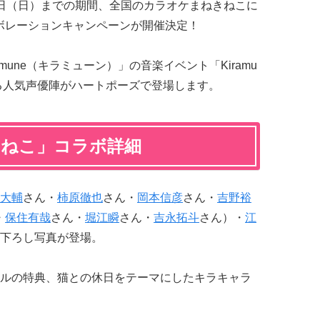
～6月1日（日）までの期間、全国のカラオケまねきねこに
」コラボレーションキャンペーンが開催決定！
mune（キラミューン）」の音楽イベント「Kiramu
5」に参加する人気声優陣がハートポーズで登場します。
まねきねこ」コラボ詳細
大輔
さん・
柿原徹也
さん・
岡本信彦
さん・
吉野裕
・
保住有哉
さん・
堀江瞬
さん・
吉永拓斗
さん）・
江
下ろし写真が登場。
ルの特典、猫との休日をテーマにしたキラキャラ