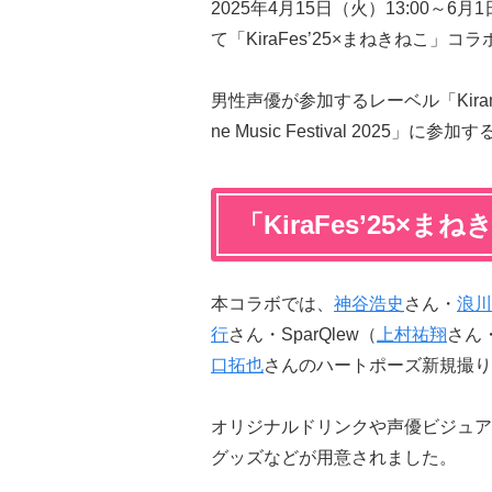
2025年4月15日（火）13:00
て「KiraFes’25×まねきねこ
男性声優が参加するレーベル「Kira
ne Music Festival 202
「KiraFes’25×
本コラボでは、
神谷浩史
さん・
浪川
行
さん・SparQlew（
上村祐翔
さん
口拓也
さんのハートポーズ新規撮り
オリジナルドリンクや声優ビジュア
グッズなどが用意されました。