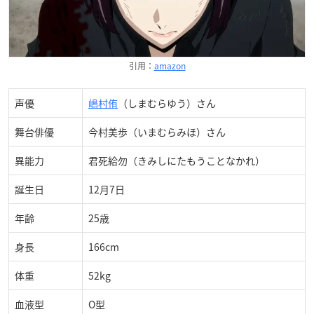
引用：
amazon
声優
嶋村侑
（しまむらゆう）さん
舞台俳優
今村美歩（いまむらみほ）さん
異能力
君死給勿（きみしにたもうことなかれ）
誕生日
12月7日
年齢
25歳
身長
166cm
体重
52kg
血液型
O型