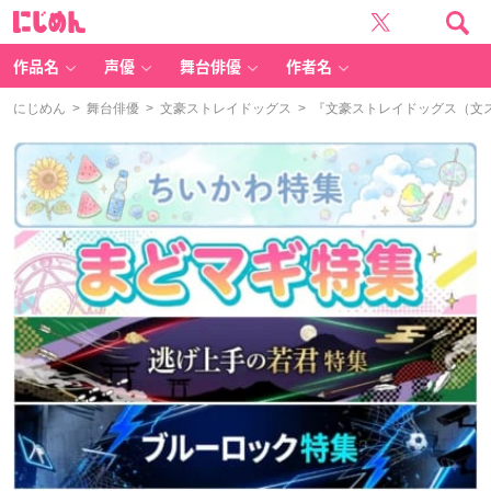
に
じ
め
ん
作品名
声優
舞台俳優
作者名
にじめん
>
舞台俳優
>
文豪ストレイドッグス
> 『文豪ストレイドッグス（文