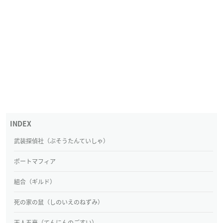
武装探偵社（ぶそうたんていしゃ）
ポートマフィア
組合（ギルド）
死の家の鼠（しのいえのねずみ）
天人五衰（てんにんのごすい）