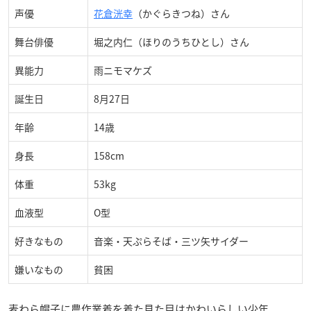
声優
花倉洸幸
（かぐらきつね）さん
舞台俳優
堀之内仁（ほりのうちひとし）さん
異能力
雨ニモマケズ
誕生日
8月27日
年齢
14歳
身長
158cm
体重
53kg
血液型
O型
好きなもの
音楽・天ぷらそば・三ツ矢サイダー
嫌いなもの
貧困
麦わら帽子に農作業着を着た見た目はかわいらしい少年。