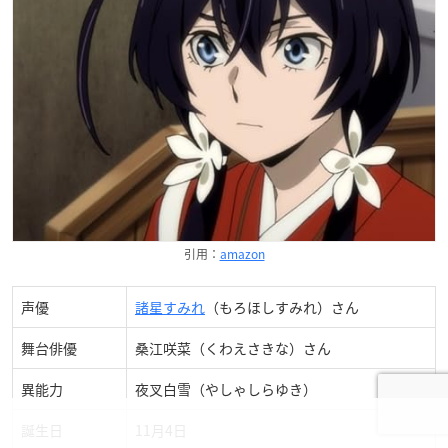
引用：
amazon
声優
諸星すみれ
（もろほしすみれ）さん
舞台俳優
桑江咲菜（くわえさきな）さん
異能力
夜叉白雪（やしゃしらゆき）
誕生日
11月4日