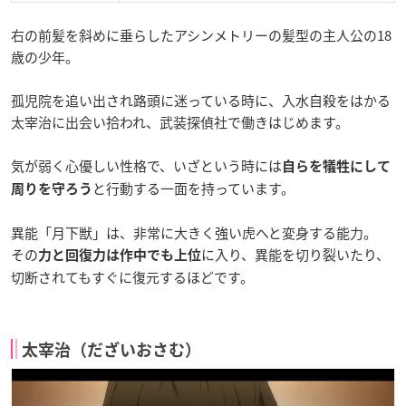
右の前髪を斜めに垂らしたアシンメトリーの髪型の主人公の18
歳の少年。
孤児院を追い出され路頭に迷っている時に、入水自殺をはかる
太宰治に出会い拾われ、武装探偵社で働きはじめます。
気が弱く心優しい性格で、いざという時には
自らを犠牲にして
と行動する一面を持っています。
周りを守ろう
異能「月下獣」は、非常に大きく強い虎へと変身する能力。
その
に入り、異能を切り裂いたり、
力と回復力は作中でも上位
切断されてもすぐに復元するほどです。
太宰治（だざいおさむ）