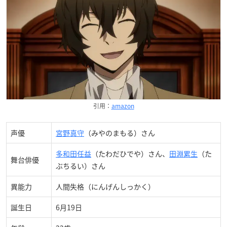
引用：
amazon
声優
宮野真守
（みやのまもる）さん
多和田任益
（たわだひでや）さん、
田淵累生
（た
舞台俳優
ぶちるい）さん
異能力
人間失格（にんげんしっかく）
誕生日
6月19日