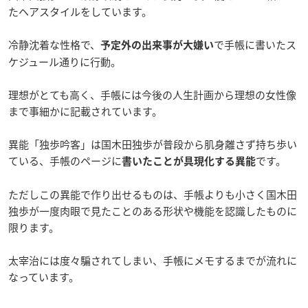
たヘアスタイルをしています。
冷静沈着な性格で、
で手帳に書いたス
予定外の出来事が大嫌い
ケジュール通りに行動。
理想がとても高く、手帳には今後の人生計画から理想の女性像
まで事細かに記載されています。
異能「独歩吟客」は国木田独歩が普段から肌身離さず持ち歩い
ている、手帳のページに
です。
書いたことが具現化する異能
ただしこの異能で作り出せるものは、手帳よりも小さく国木田
独歩が一度肉眼で見たことのある形状や機能を認識したものに
限ります。
太宰治には度々騙されてしまい、手帳にメモするまでが流れに
なっています。