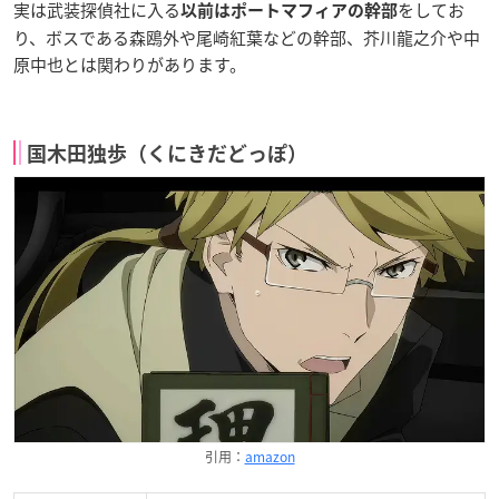
実は武装探偵社に入る
をしてお
以前はポートマフィアの幹部
り、ボスである森鴎外や尾崎紅葉などの幹部、芥川龍之介や中
原中也とは関わりがあります。
国木田独歩（くにきだどっぽ）
引用：
amazon