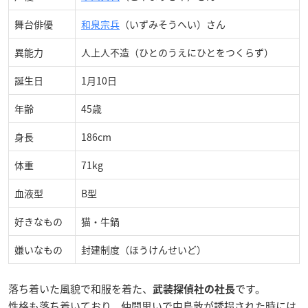
舞台俳優
和泉宗兵
（いずみそうへい）さん
異能力
​​人上人不造（ひとのうえにひとをつくらず）
誕生日
1月10日
年齢
45歳
身長
186cm
体重
71kg
血液型
B型
好きなもの
猫・牛鍋
嫌いなもの
封建制度（ほうけんせいど）
落ち着いた風貌で和服を着た、
です。
武装探偵社の社長
性格も落ち着いており、仲間思いで中島敦が誘拐された時には