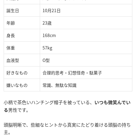
誕生日
10月21日
年齢
23歳
身長
168cm
体重
57kg
血液型
O型
好きなもの
合理的思考・幻想怪奇・駄菓子
嫌いなもの
常識、無駄な知識
小柄で茶色いハンチング帽子を被っている、
いつも微笑んでい
男性です。
る
頭脳明晰で、些細なヒントから真実にたどり着ける頭脳の持ち
主。