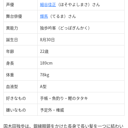
声優
細谷佳正
（ほそやよしまさ）さん
舞台俳優
輝馬
（てるま）さん
異能力
独歩吟客（どっぽぎんかく）
誕生日
8月30日
年齢
22歳
身長
189cm
体重
78kg
血液型
A型
好きなもの
手帳・魚釣り・鰹のタタキ
嫌いなもの
予定外・権威
国木田独歩は、銀縁眼鏡をかけた長身で長い髪を一つに結わい