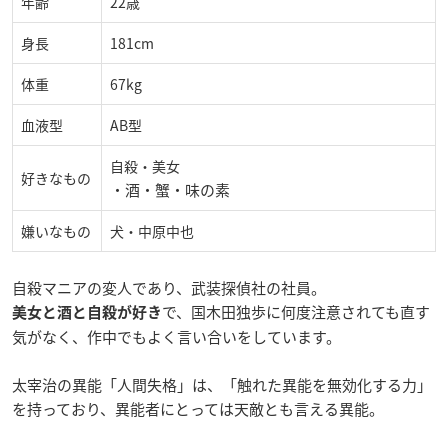
年齢
22歳
身長
181cm
体重
67kg
血液型
AB型
自殺・美女
好きなもの
・酒・蟹・味の素
嫌いなもの
犬・中原中也
自殺マニアの変人であり、武装探偵社の社員。
で、国木田独歩に何度注意されても直す
美女と酒と自殺が好き
気がなく、作中でもよく言い合いをしています。
太宰治の異能「人間失格」は、「触れた異能を無効化する力」
を持っており、異能者にとっては天敵とも言える異能。