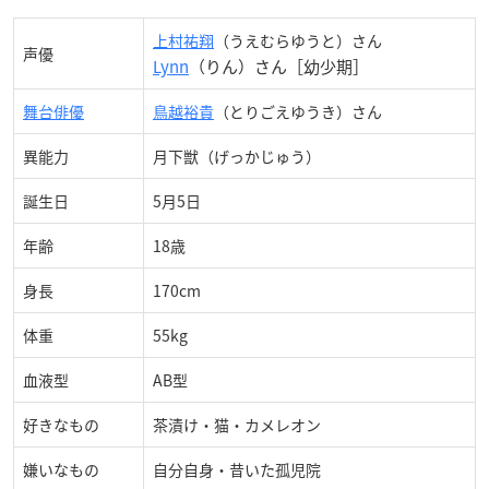
上村祐翔
（うえむらゆうと）さん
声優
Lynn
（りん）さん［幼少期］
舞台俳優
鳥越裕貴
（とりごえゆうき）さん
異能力
月下獣（げっかじゅう）
誕生日
5月5日
年齢
18歳
身長
170cm
体重
55kg
血液型
AB型
好きなもの
茶漬け・猫・カメレオン
嫌いなもの
自分自身・昔いた孤児院