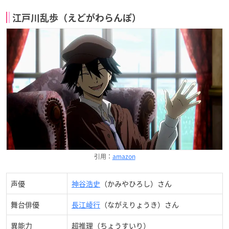
江戸川乱歩（えどがわらんぽ）
引用：
amazon
声優
神谷浩史
（かみやひろし）さん
舞台俳優
長江崚行
（ながえりょうき）さん
異能力
超推理（ちょうすいり）