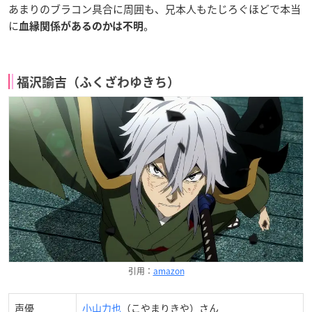
あまりのブラコン具合に周囲も、兄本人もたじろぐほどで本当
に
。
血縁関係があるのかは不明
福沢諭吉（ふくざわゆきち）
引用：
amazon
声優
小山力也
（こやまりきや）さん