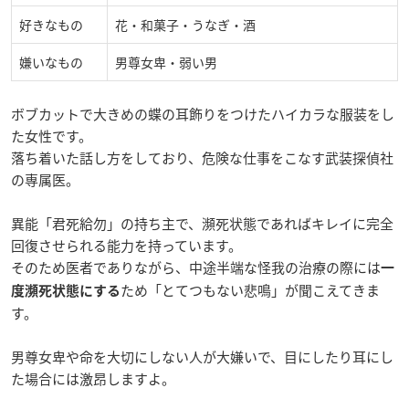
好きなもの
花・和菓子・うなぎ・酒
嫌いなもの
男尊女卑・弱い男
ボブカットで大きめの蝶の耳飾りをつけたハイカラな服装をし
た女性です。
落ち着いた話し方をしており、危険な仕事をこなす武装探偵社
の専属医。
異能「君死給勿」の持ち主で、瀕死状態であればキレイに完全
回復させられる能力を持っています。
そのため医者でありながら、中途半端な怪我の治療の際には
一
ため「とてつもない悲鳴」が聞こえてきま
度瀕死状態にする
す。
男尊女卑や命を大切にしない人が大嫌いで、目にしたり耳にし
た場合には激昂しますよ。