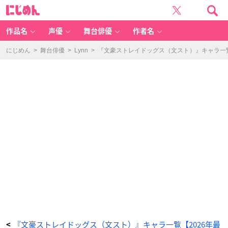
「文
に
豪
じ
ス
め
ト
ん
レ
イ
作品名
声優
舞台俳優
作者名
ド
ッ
グ
ス」
にじめん
>
舞台俳優
>
Lynn
>
『文豪ストレイドッグス（文スト）』キャラ一覧
第
1
巻
-
ア
ニ
メ
情
報
サ
イ
ト
に
じ
め
ん
『文豪ストレイドッグス（文スト）』キャラ一覧【2026年最
<