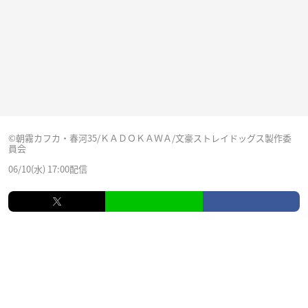
©朝霧カフカ・春河35/ＫＡＤＯＫＡＷＡ/文豪ストレイドッグス製作委
員会
06/10(水) 17:00配信