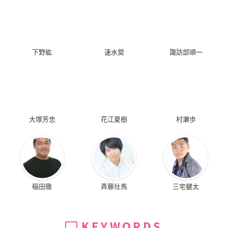
下野紘
速水奨
諏訪部順一
大塚芳忠
花江夏樹
村瀬歩
稲田徹
斉藤壮馬
三宅健太
KEYWORDS