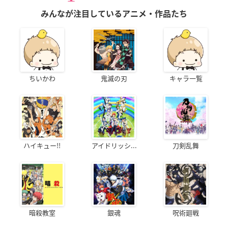
みんなが注目しているアニメ・作品たち
ちいかわ
鬼滅の刃
キャラ一覧
ハイキュー!!
アイドリッシ...
刀剣乱舞
暗殺教室
銀魂
呪術廻戦