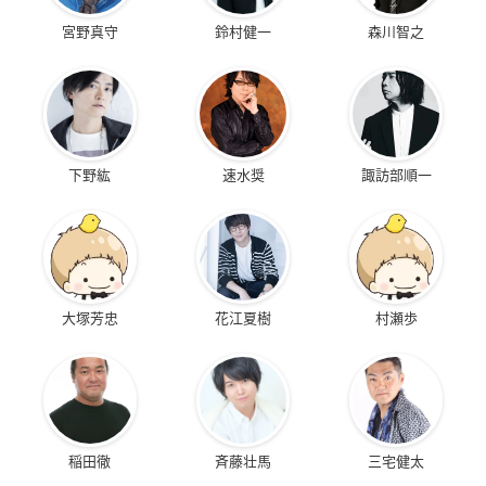
宮野真守
鈴村健一
森川智之
下野紘
速水奨
諏訪部順一
大塚芳忠
花江夏樹
村瀬歩
稲田徹
斉藤壮馬
三宅健太