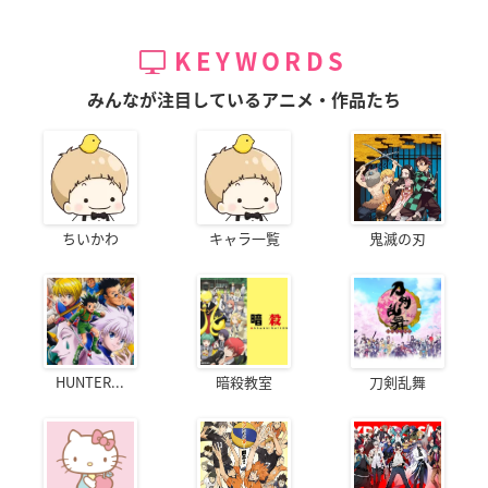
KEYWORDS
みんなが注目しているアニメ・作品たち
ちいかわ
キャラ一覧
鬼滅の刃
HUNTER...
暗殺教室
刀剣乱舞