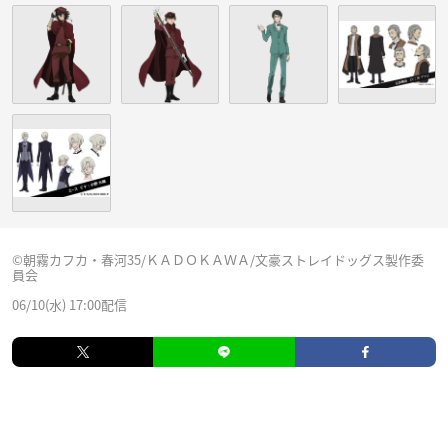
©朝霧カフカ・春河35/ＫＡＤＯＫＡＷＡ/文豪ストレイドッグス製作委
員会
06/10(水) 17:00配信