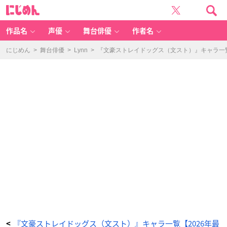
「文
に
ス
じ
ト
め
キ
ん
ャ
ラ
作品名
声優
舞台俳優
作者名
一
覧」
ル
イ
にじめん
>
舞台俳優
>
Lynn
>
『文豪ストレイドッグス（文スト）』キャラ一覧
ー
ザ・
メ
イ・
オ
ル
コ
ッ
ト
-
ア
ニ
メ
情
報
サ
イ
ト
に
じ
め
ん
『文豪ストレイドッグス（文スト）』キャラ一覧【2026年最
<