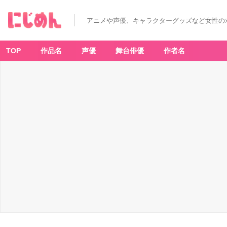
「文
ス
ト
アニメや声優、キャラクターグッズなど女性の
キ
ャ
ラ」
織
田
TOP
作品名
声優
舞台俳優
作者名
作
之
助
-
ア
ニ
メ
情
報
サ
イ
ト
に
じ
め
ん