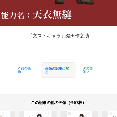
「文ストキャラ」織田作之助
< 前の画
次の画
画像の記事に戻
像
像 >
る
この記事の他の画像（全57枚）