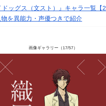
ドッグス（文スト）』キャラ一覧【20
人物を異能力・声優つきで紹介
画像ギャラリー（17/57）