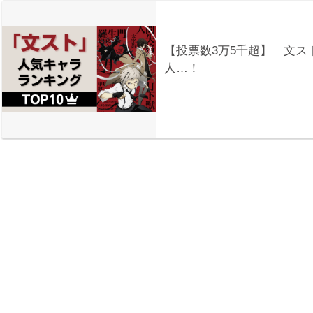
【投票数3万5千超】「文ス
人…！