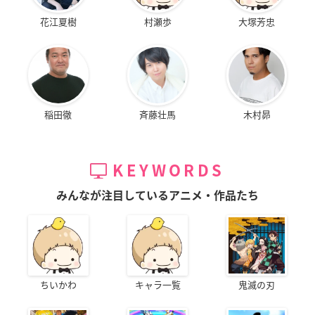
花江夏樹
村瀬歩
大塚芳忠
稲田徹
斉藤壮馬
木村昴
KEYWORDS
みんなが注目しているアニメ・作品たち
ちいかわ
キャラ一覧
鬼滅の刃