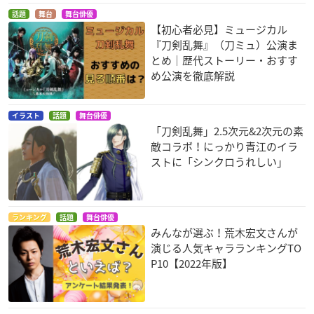
話題
舞台
舞台俳優
【初心者必見】ミュージカル
『刀剣乱舞』（刀ミュ）公演ま
とめ｜歴代ストーリー・おすす
め公演を徹底解説
イラスト
話題
舞台俳優
「刀剣乱舞」2.5次元&2次元の素
敵コラボ！にっかり青江のイラ
ストに「シンクロうれしい」
ランキング
話題
舞台俳優
みんなが選ぶ！荒木宏文さんが
演じる人気キャラランキングTO
P10【2022年版】