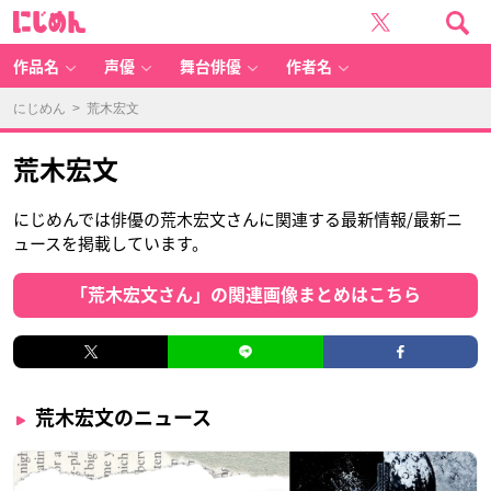
に
じ
め
ん
作品名
声優
舞台俳優
作者名
にじめん
> 荒木宏文
荒木宏文
にじめんでは俳優の荒木宏文さんに関連する最新情報/最新ニ
ュースを掲載しています。
「荒木宏文さん」の関連画像まとめはこちら
荒木宏文のニュース