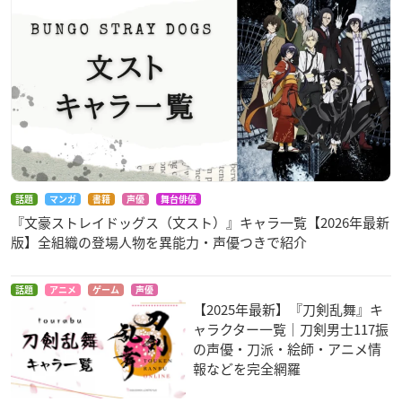
話題
マンガ
書籍
声優
舞台俳優
『文豪ストレイドッグス（文スト）』キャラ一覧【2026年最新
版】全組織の登場人物を異能力・声優つきで紹介
話題
アニメ
ゲーム
声優
【2025年最新】『刀剣乱舞』キ
ャラクター一覧｜刀剣男士117振
の声優・刀派・絵師・アニメ情
報などを完全網羅