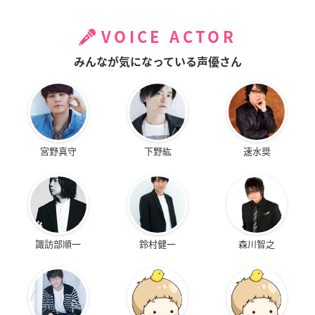
VOICE ACTOR
みんなが気になっている声優さん
宮野真守
下野紘
速水奨
諏訪部順一
鈴村健一
森川智之