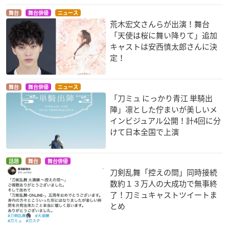
舞台
舞台俳優
ニュース
荒木宏文さんらが出演！舞台
「天使は桜に舞い降りて」追加
キャストは安西慎太郎さんに決
定！
舞台
舞台俳優
ニュース
「刀ミュ にっかり青江 単騎出
陣」凛とした佇まいが美しいメ
インビジュアル公開！計4回に分
けて日本全国で上演
話題
舞台
舞台俳優
刀剣乱舞「控えの間」同時接続
数約１３万人の大成功で無事終
了！刀ミュキャストツイートま
とめ