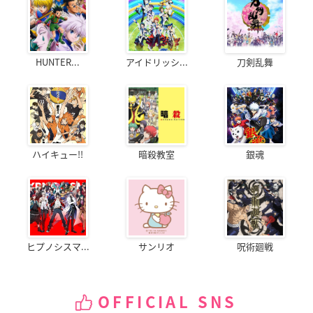
HUNTER...
アイドリッシ...
刀剣乱舞
ハイキュー!!
暗殺教室
銀魂
ヒプノシスマ...
サンリオ
呪術廻戦
OFFICIAL SNS