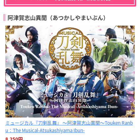
阿津賀志山異聞（あつかしやまいぶん）
ミュージカル『刀剣乱舞』 〜阿津賀志山異聞〜Touken Ranb
u：The Musical-Atsukashiyama Ibun-
8,250円