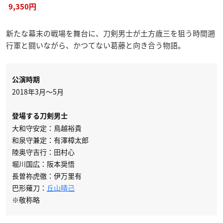
9,350円
新たな幕末の戦場を舞台に、刀剣男士が土方歳三を狙う時間遡
行軍と闘いながら、かつてない葛藤と向き合う物語。
公演時期
2018年3月～5月
登場する刀剣男士
大和守安定：鳥越裕貴
和泉守兼定：有澤樟太郎
陸奥守吉行：田村心
堀川国広：阪本奨悟
長曽祢虎徹：伊万里有
巴形薙刀：
丘山晴己
※敬称略