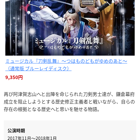
ミュージカル『刀剣乱舞』〜つはものどもがゆめのあと〜
（通常版 ブルーレイディスク）
9,350円
再び阿津賀志山へと出陣を命じられた刀剣男士達が、鎌倉幕府
成立を阻止しようとする歴史修正主義者と戦いながら、自らの
存在の根拠となる歴史へと思いを馳せる物語。
公演時期
2017年11月～2018年1月