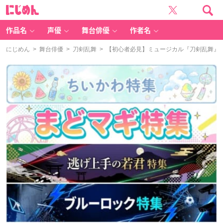
に
じ
め
ん
作品名
声優
舞台俳優
作者名
にじめん
>
舞台俳優
>
刀剣乱舞
> 【初心者必見】ミュージカル『刀剣乱舞』