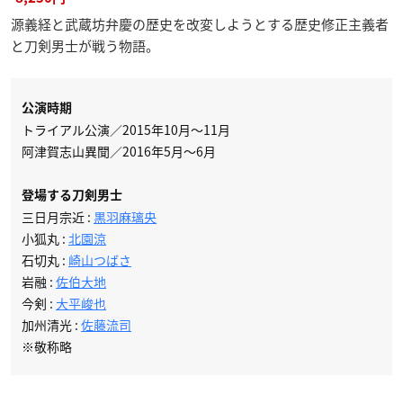
源義経と武蔵坊弁慶の歴史を改変しようとする歴史修正主義者
と刀剣男士が戦う物語。
公演時期
トライアル公演／2015年10月～11月
阿津賀志山異聞／2016年5月～6月
登場する刀剣男士
三日月宗近 :
黒羽麻璃央
小狐丸 :
北園涼
石切丸 :
崎山つばさ
岩融 :
佐伯大地
今剣 :
大平峻也
加州清光 :
佐藤流司
※敬称略