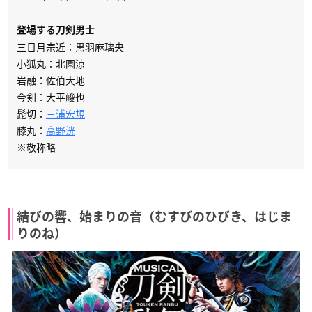
登場する刀剣男士
三日月宗近：黒羽麻璃央
小狐丸：北園涼
岩融：佐伯大地
今剣：大平峻也
髭切：
三浦宏規
膝丸：
高野洸
※敬称略
結びの響、始まりの音（むすびのひびき、はじま
りのね）