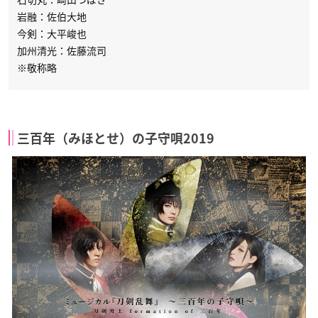
岩融：佐伯大地
今剣：大平峻也
加州清光：佐藤流司
※敬称略
三百年（みほとせ）の子守唄2019