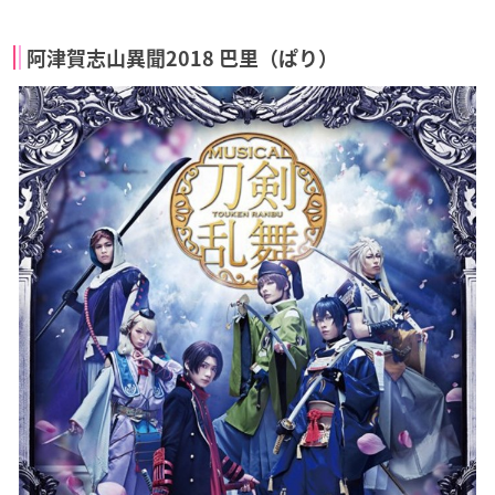
阿津賀志山異聞2018 巴里（ぱり）