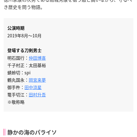
き歴史を問う物語。
公演時期
2019年8月～10月
登場する刀剣男士
明石国行：
仲田博喜
千子村正：太田基裕
蜻蛉切：spi
鶴丸国永：
岡宮来夢
御手杵：
田中涼星
篭手切江：
田村升吾
※敬称略
静かの海のパライソ