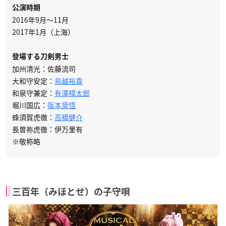
公演時期
2016年9月～11月
2017年1月（上海）
登場する刀剣男士
加州清光：佐藤流司
大和守安定：
鳥越裕貴
和泉守兼定：
有澤樟太郎
堀川国広：
阪本奨悟
蜂須賀虎徹：
高橋健介
長曽祢虎徹：伊万里有
※敬称略
三百年（みほとせ）の子守唄