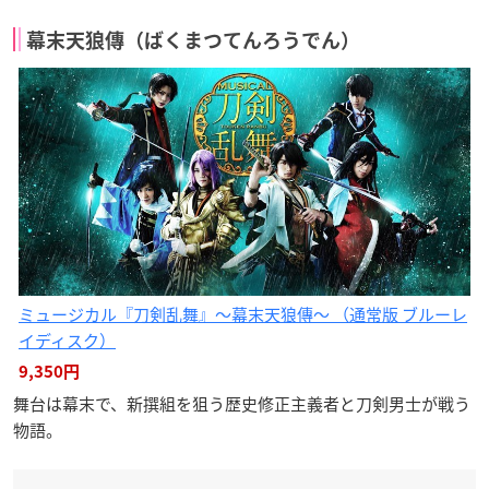
幕末天狼傳（ばくまつてんろうでん）
ミュージカル『刀剣乱舞』〜幕末天狼傳〜 （通常版 ブルーレ
イディスク）
9,350円
舞台は幕末で、新撰組を狙う歴史修正主義者と刀剣男士が戦う
物語。