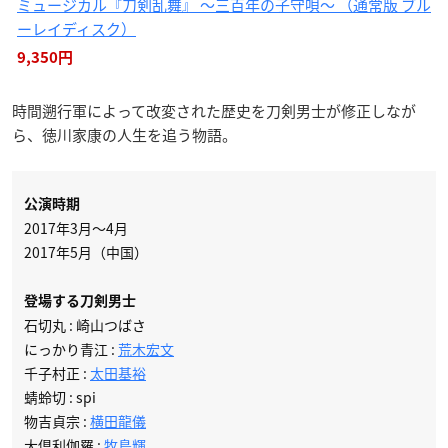
ミュージカル『刀剣乱舞』 〜三百年の子守唄〜 （通常版 ブル
ーレイディスク）
9,350円
時間遡行軍によって改変された歴史を刀剣男士が修正しなが
ら、徳川家康の人生を追う物語。
公演時期
2017年3月～4月
2017年5月（中国）
登場する刀剣男士
石切丸 : 崎山つばさ
にっかり青江 :
荒木宏文
千子村正 :
太田基裕
蜻蛉切 : spi
物吉貞宗 :
横田龍儀
大倶利伽羅 :
牧島輝