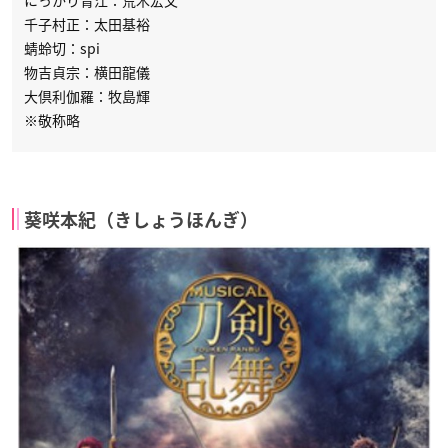
にっかり青江：荒木宏文
千子村正：太田基裕
蜻蛉切：spi
物吉貞宗：横田龍儀
大倶利伽羅：牧島輝
※敬称略
葵咲本紀（きしょうほんぎ）