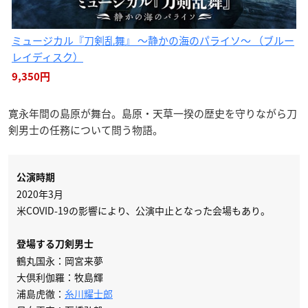
ミュージカル『刀剣乱舞』 〜静かの海のパライソ〜 （ブルー
レイディスク）
9,350円
寛永年間の島原が舞台。島原・天草一揆の歴史を守りながら刀
剣男士の任務について問う物語。
公演時期
2020年3月
米COVID-19の影響により、公演中止となった会場もあり。
登場する刀剣男士
鶴丸国永：岡宮来夢
大倶利伽羅：牧島輝
浦島虎徹：
糸川耀士郎