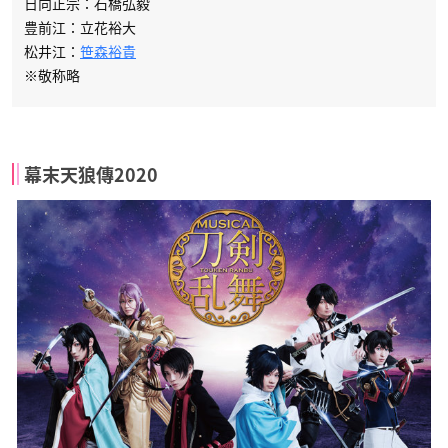
日向正宗：石橋弘毅
豊前江：立花裕大
松井江：
笹森裕貴
※敬称略
幕末天狼傳2020