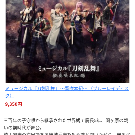
ミュージカル『刀剣乱舞』 〜葵咲本紀〜 （ブルーレイディス
ク）
9,350円
三百年の子守唄から継承された世界観で慶長5年、関ヶ原の戦
いの前時代が舞台。
徳川家康の次男である結城秀康を狙う敵と闘いながら、守るべ