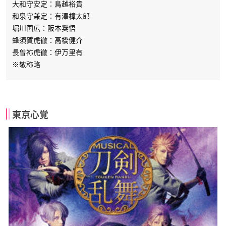
大和守安定：鳥越裕貴
和泉守兼定：有澤樟太郎
堀川国広：阪本奨悟
蜂須賀虎徹：高橋健介
長曽祢虎徹：伊万里有
※敬称略
東京心覚