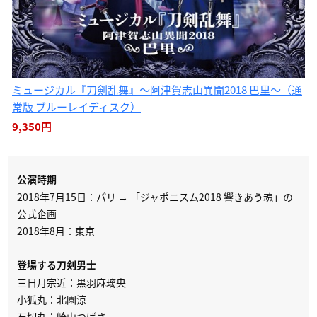
ミュージカル『刀剣乱舞』〜阿津賀志山異聞2018 巴里〜（通
常版 ブルーレイディスク）
9,350円
公演時期
2018年7月15日：パリ → 「ジャポニスム2018 響きあう魂」の
公式企画
2018年8月：東京
登場する刀剣男士
三日月宗近：黒羽麻璃央
小狐丸：北園涼
石切丸：崎山つばさ