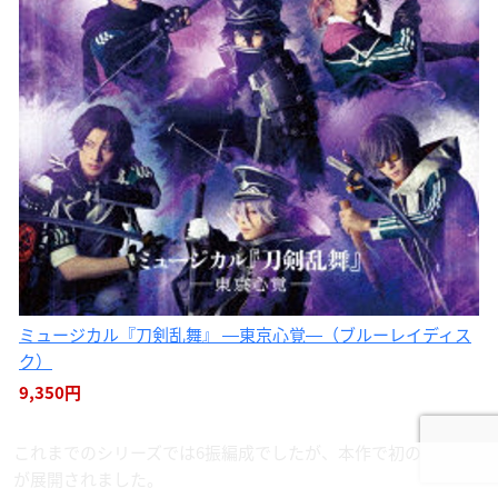
ミュージカル『刀剣乱舞』 ―東京心覚―（ブルーレイディス
ク）
9,350円
これまでのシリーズでは6振編成でしたが、本作で初の8振編成
が展開されました。