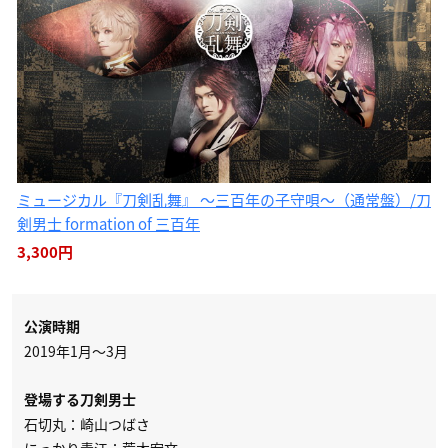
ミュージカル『刀剣乱舞』 〜三百年の子守唄〜（通常盤）/刀
剣男士 formation of 三百年
3,300円
公演時期
2019年1月～3月
登場する刀剣男士
石切丸：崎山つばさ