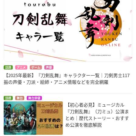
話題
アニメ
ゲーム
声優
【2025年最新】『刀剣乱舞』キャラクター一覧｜刀剣男士117
振の声優・刀派・絵師・アニメ情報などを完全網羅
話題
舞台
舞台俳優
【初心者必見】ミュージカル
『刀剣乱舞』（刀ミュ）公演ま
とめ｜歴代ストーリー・おすす
め公演を徹底解説