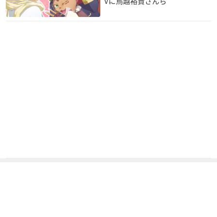
Vに鳥越裕貴さんら