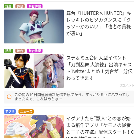
話題
舞台
舞台俳優
舞台『HUNTER×HUNTER』キ
レッキレのヒソカダンスに「ク
ッソ…かわいい」「強者の貫禄
が凄い」
話題
舞台
舞台俳優
ステ＆ミュ合同大型イベント
「刀剣乱舞 大演練」出演キャス
トTwitterまとめ！気合が十分伝
わってきます
3コメント
この間の10日間連続無料配信を観てから、すっかりミュにハマってし
まったんで、これはめちゃ…
アプリ
ニュース
イグアナたち“獣人“との恋が始
まる新作アプリ『ケモノの従者
と王子の花嫁』配信スタート！C