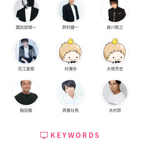
諏訪部順一
鈴村健一
森川智之
花江夏樹
村瀬歩
大塚芳忠
稲田徹
斉藤壮馬
木村昴
KEYWORDS