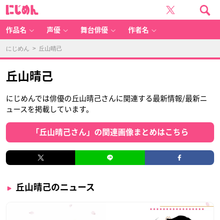
に
じ
め
ん
作品名
声優
舞台俳優
作者名
にじめん
> 丘山晴己
丘山晴己
にじめんでは俳優の丘山晴己さんに関連する最新情報/最新ニ
ュースを掲載しています。
「丘山晴己さん」の関連画像まとめはこちら
丘山晴己のニュース