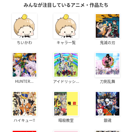
みんなが注目しているアニメ・作品たち
ちいかわ
キャラ一覧
鬼滅の刃
HUNTER...
アイドリッシ...
刀剣乱舞
ハイキュー!!
暗殺教室
銀魂