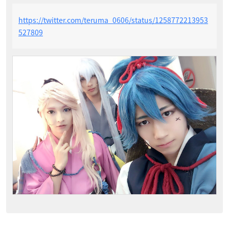
https://twitter.com/teruma_0606/status/1258772213953
527809