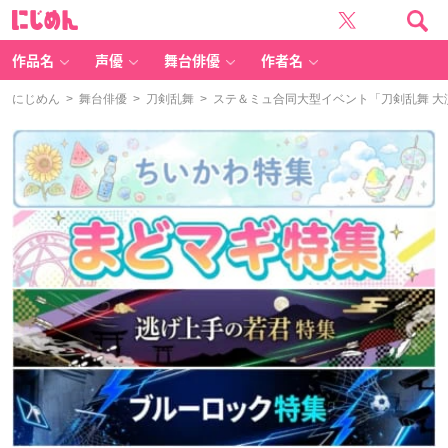
に
じ
め
ん
作品名
声優
舞台俳優
作者名
にじめん
>
舞台俳優
>
刀剣乱舞
> ステ＆ミュ合同大型イベント「刀剣乱舞 大演