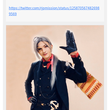
https://twitter.com/rjpmission/status/125870567482698
9569