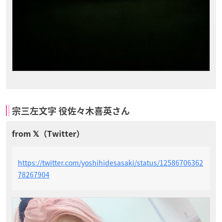
宗三左文字 役佐々木喜英さん
https://twitter.com/yoshihidesasaki/status/12586706362
78267904