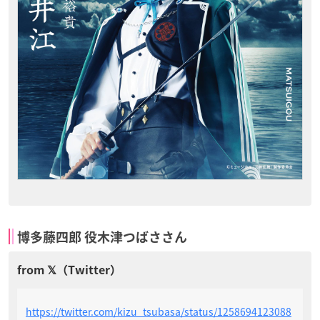
博多藤四郎 役木津つばささん
https://twitter.com/kizu_tsubasa/status/1258694123088