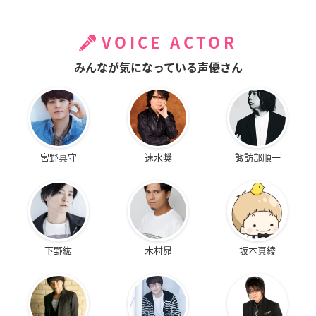
VOICE ACTOR
みんなが気になっている声優さん
宮野真守
速水奨
諏訪部順一
下野紘
木村昴
坂本真綾