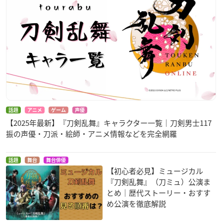
話題
アニメ
ゲーム
声優
【2025年最新】『刀剣乱舞』キャラクター一覧｜刀剣男士117
振の声優・刀派・絵師・アニメ情報などを完全網羅
話題
舞台
舞台俳優
【初心者必見】ミュージカル
『刀剣乱舞』（刀ミュ）公演ま
とめ｜歴代ストーリー・おすす
め公演を徹底解説