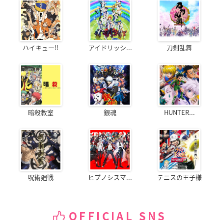
ハイキュー!!
アイドリッシ...
刀剣乱舞
暗殺教室
銀魂
HUNTER...
呪術廻戦
ヒプノシスマ...
テニスの王子様
OFFICIAL SNS