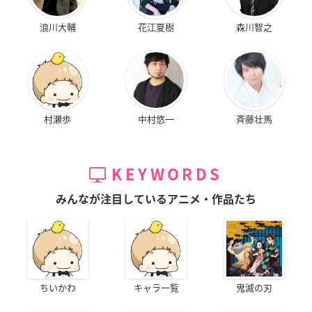
浪川大輔
花江夏樹
森川智之
村瀬歩
中村悠一
斉藤壮馬
KEYWORDS
みんなが注目しているアニメ・作品たち
ちいかわ
キャラ一覧
鬼滅の刃