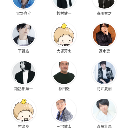
宮野真守
鈴村健一
森川智之
下野紘
大塚芳忠
速水奨
諏訪部順一
稲田徹
花江夏樹
村瀬歩
三宅健太
斉藤壮馬