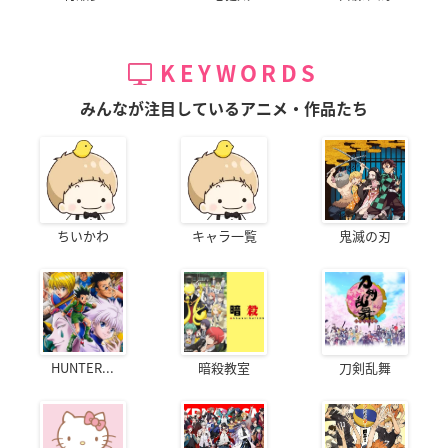
KEYWORDS
みんなが注目しているアニメ・作品たち
ちいかわ
キャラ一覧
鬼滅の刃
HUNTER...
暗殺教室
刀剣乱舞