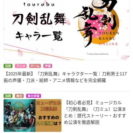
話題
アニメ
ゲーム
声優
【2025年最新】『刀剣乱舞』キャラクター一覧｜刀剣男士117
振の声優・刀派・絵師・アニメ情報などを完全網羅
話題
舞台
舞台俳優
【初心者必見】ミュージカル
『刀剣乱舞』（刀ミュ）公演ま
とめ｜歴代ストーリー・おすす
め公演を徹底解説