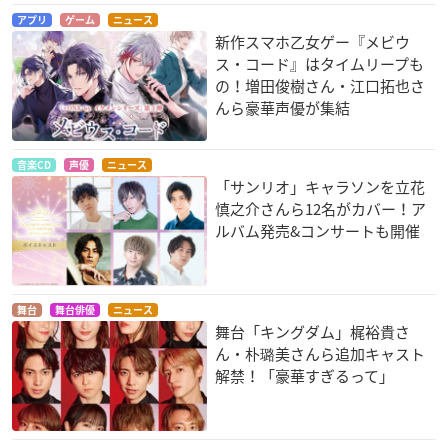
アプリ
ゲーム
ニュース
新作スマホ乙女ゲー『メビウ
ス・コード』はタイムリープも
の！増田俊樹さん・江口拓也さ
んら豪華声優が集結
音楽CD
声優
ニュース
「サンリオ」キャラソンを立花
慎之介さんら12名がカバー！ア
ルバム発売&コンサートも開催
舞台
舞台俳優
ニュース
舞台「キングダム」梶裕貴さ
ん・朴璐美さんら追加キャスト
解禁！「豪華すぎるって」