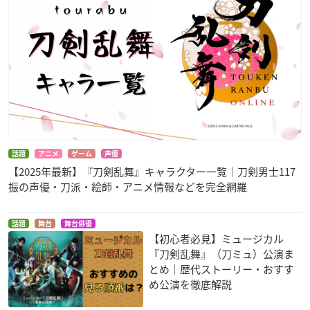
話題
アニメ
ゲーム
声優
【2025年最新】『刀剣乱舞』キャラクター一覧｜刀剣男士117
振の声優・刀派・絵師・アニメ情報などを完全網羅
話題
舞台
舞台俳優
【初心者必見】ミュージカル
『刀剣乱舞』（刀ミュ）公演ま
とめ｜歴代ストーリー・おすす
め公演を徹底解説