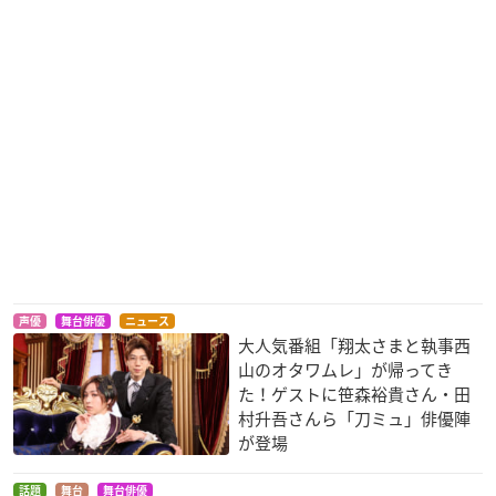
声優
舞台俳優
ニュース
大人気番組「翔太さまと執事西
山のオタワムレ」が帰ってき
た！ゲストに笹森裕貴さん・田
村升吾さんら「刀ミュ」俳優陣
が登場
話題
舞台
舞台俳優