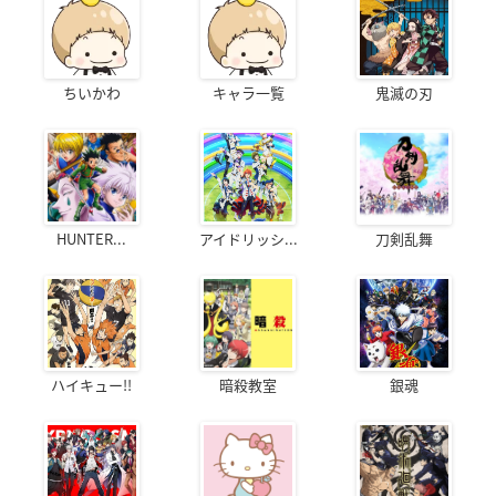
ちいかわ
キャラ一覧
鬼滅の刃
HUNTER...
アイドリッシ...
刀剣乱舞
ハイキュー!!
暗殺教室
銀魂