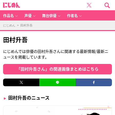
に
じ
め
ん
作品名
声優
舞台俳優
作者名
にじめん
> 田村升吾
田村升吾
にじめんでは俳優の田村升吾さんに関連する最新情報/最新ニ
ュースを掲載しています。
「田村升吾さん」の関連画像まとめはこちら
田村升吾のニュース