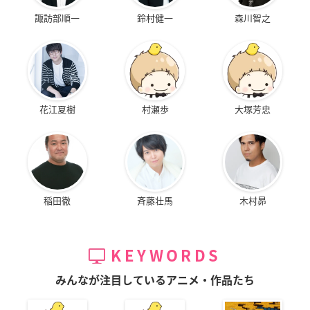
諏訪部順一
鈴村健一
森川智之
花江夏樹
村瀬歩
大塚芳忠
稲田徹
斉藤壮馬
木村昴
KEYWORDS
みんなが注目しているアニメ・作品たち