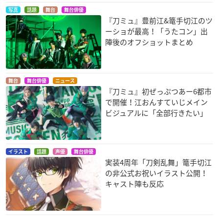
写真
話題
舞台
舞台俳優
『刀ミュ』豊前江&篭手切江のツ
ーショが最高！「うたコン」出
陣後のオフショットまとめ
舞台
舞台俳優
ニュース
『刀ミュ』初ぜっぷつあー6都市
で開催！江おんすていじメイン
ビジュアルに「全部行きたい」
イラスト
話題
声優
舞台俳優
実装4周年「刀剣乱舞」篭手切江
の非公式お祝いイラスト公開！
キャスト陣も反応