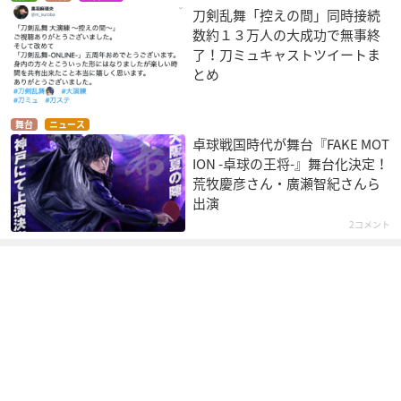
刀剣乱舞「控えの間」同時接続
数約１３万人の大成功で無事終
了！刀ミュキャストツイートま
とめ
舞台
ニュース
卓球戦国時代が舞台『FAKE MOT
ION -卓球の王将-』舞台化決定！
荒牧慶彦さん・廣瀬智紀さんら
出演
2コメント