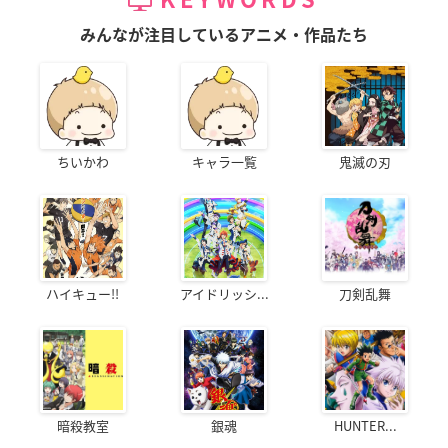
KEYWORDS
みんなが注目しているアニメ・作品たち
ちいかわ
キャラ一覧
鬼滅の刃
ハイキュー!!
アイドリッシ...
刀剣乱舞
暗殺教室
銀魂
HUNTER...