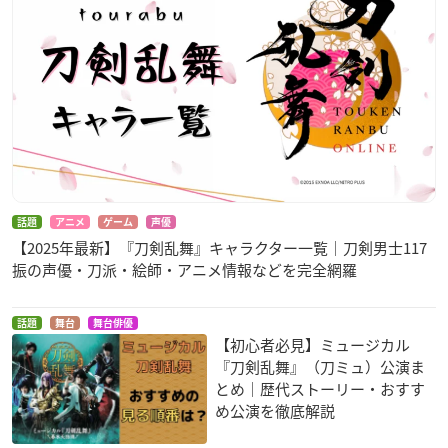
話題
アニメ
ゲーム
声優
【2025年最新】『刀剣乱舞』キャラクター一覧｜刀剣男士117
振の声優・刀派・絵師・アニメ情報などを完全網羅
話題
舞台
舞台俳優
【初心者必見】ミュージカル
『刀剣乱舞』（刀ミュ）公演ま
とめ｜歴代ストーリー・おすす
め公演を徹底解説