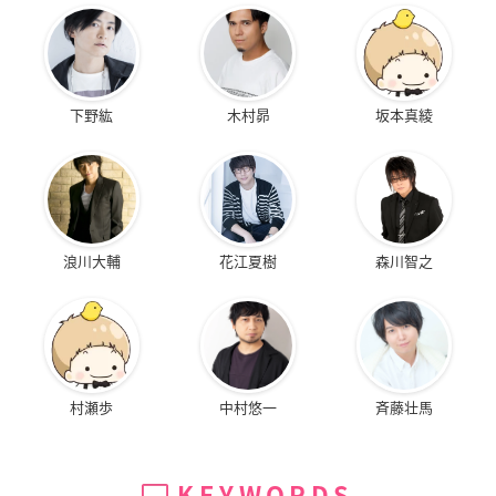
下野紘
木村昴
坂本真綾
浪川大輔
花江夏樹
森川智之
村瀬歩
中村悠一
斉藤壮馬