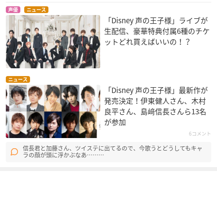
声優
ニュース
「Disney 声の王子様」ライブが
生配信、豪華特典付属6種のチケ
ットどれ買えばいいの！？
ニュース
「Disney 声の王子様」最新作が
発売決定！伊東健人さん、木村
良平さん、島﨑信長さんら13名
が参加
6コメント
信長君と加藤さん、ツイステに出てるので、今歌うとどうしてもキャ
ラの顔が頭に浮かぶなあ………