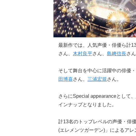
最新作では、人気声優・俳優ら計1
さん、
木村良平
さん、
島﨑信長
さん
そして舞台を中心に活躍中の俳優・
田博喜
さん、
三浦宏規
さん。
さらにSpecial appearanceとして、
インナップとなりました。
計13名のトップレベルの声優・俳優陣と
(エレメンツガーデン)」によるア