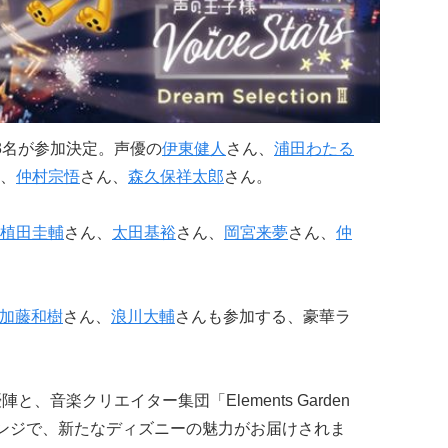
3名が参加決定。声優の
伊東健人
さん、
浦田わたる
、
仲村宗悟
さん、
森久保祥太郎
さん。
植田圭輔
さん、
太田基裕
さん、
岡宮来夢
さん、
仲
加藤和樹
さん、
浪川大輔
さんも参加する、豪華ラ
、音楽クリエイター集団「Elements Garden
レンジで、新たなディズニーの魅力がお届けされま