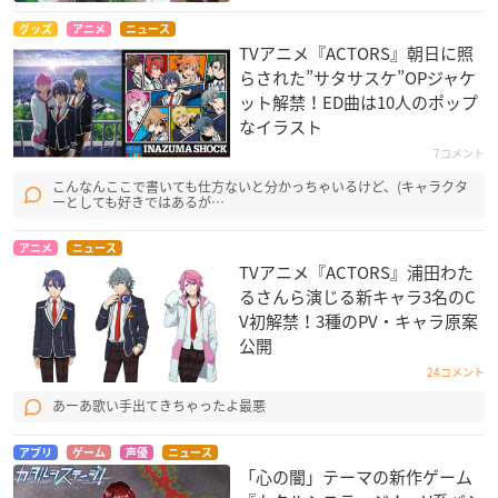
グッズ
アニメ
ニュース
TVアニメ『ACTORS』朝日に照
らされた”サタサスケ”OPジャケ
ット解禁！ED曲は10人のポップ
なイラスト
7コメント
こんなんここで書いても仕方ないと分かっちゃいるけど、(キャラクタ
ーとしても好きではあるが…
アニメ
ニュース
TVアニメ『ACTORS』浦田わた
るさんら演じる新キャラ3名のC
V初解禁！3種のPV・キャラ原案
公開
24コメント
あーあ歌い手出てきちゃったよ最悪
アプリ
ゲーム
声優
ニュース
「心の闇」テーマの新作ゲーム