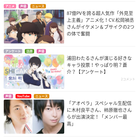
アニメ
声優
ニュース
87億PVを誇る超人気作「外見至
上主義」アニメ化！CV.松岡禎丞
さんがイケメン＆ブサイクの2つ
の体で奮闘
アンケート
話題
声優
浦田わたるさんが演じる好きな
キャラ投票！やっぱり明？蒼
介？【アンケート】
2コメント
声優
YouTube
ニュース
「アオペラ」スペシャル生配信
に木村良平さん、柿原徹也さん
らが出演決定！「メンバー最
高」