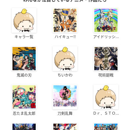
キャラ一覧
ハイキュー!!
アイドリッシ...
鬼滅の刃
ちいかわ
呪術廻戦
忍たま乱太郎
刀剣乱舞
Ｄｒ．ＳＴＯ...