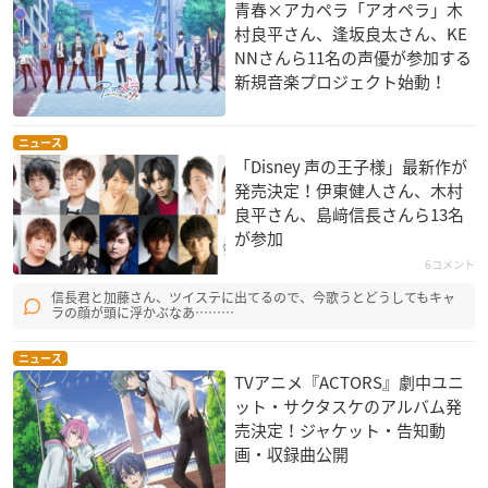
青春×アカペラ「アオペラ」木
村良平さん、逢坂良太さん、KE
NNさんら11名の声優が参加する
新規音楽プロジェクト始動！
ニュース
「Disney 声の王子様」最新作が
発売決定！伊東健人さん、木村
良平さん、島﨑信長さんら13名
が参加
6コメント
信長君と加藤さん、ツイステに出てるので、今歌うとどうしてもキャ
ラの顔が頭に浮かぶなあ………
ニュース
TVアニメ『ACTORS』劇中ユニ
ット・サクタスケのアルバム発
売決定！ジャケット・告知動
画・収録曲公開