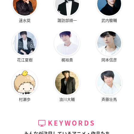
速水奨
諏訪部順一
武内駿輔
花江夏樹
梶裕貴
岡本信彦
村瀬歩
浪川大輔
斉藤壮馬
KEYWORDS
みんなが注目しているアニメ・作品たち