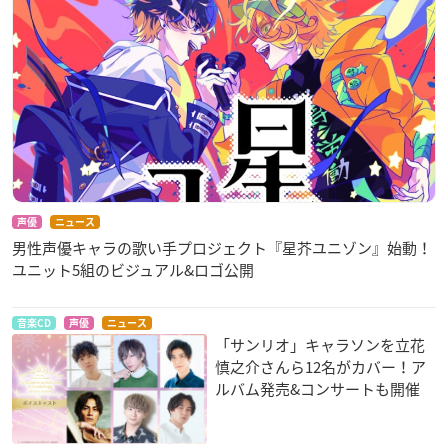
声優
ニュース
男性声優キャラの歌い手プロジェクト『星芥ユニゾン』始動！
ユニット5組のビジュアル&ロゴ公開
音楽CD
声優
ニュース
「サンリオ」キャラソンを立花
慎之介さんら12名がカバー！ア
ルバム発売&コンサートも開催