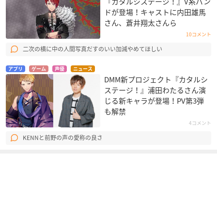
『カタルシステージ！』V系バン
ドが登場！キャストに内田雄馬
さん、蒼井翔太さんら
10コメント
二次の横に中の人間写真だすのいい加減やめてほしい
アプリ
ゲーム
声優
ニュース
DMM新プロジェクト『カタルシ
ステージ！』浦田わたるさん演
じる新キャラが登場！PV第3弾
も解禁
4コメント
KENNと前野の声の愛称の良さ