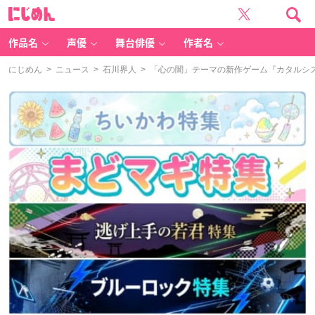
に
じ
め
ん
作品名
声優
舞台俳優
作者名
にじめん
>
ニュース
>
石川界人
> 「心の闇」テーマの新作ゲーム『カタルシ