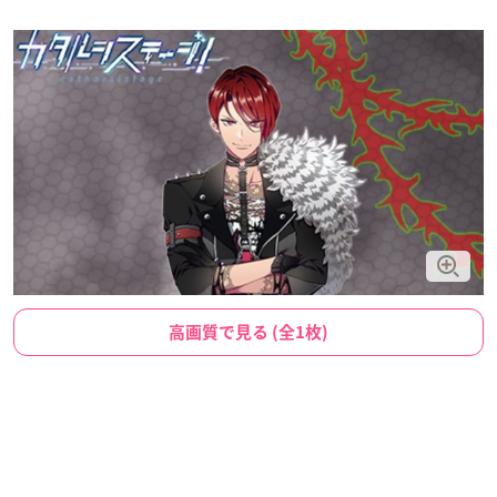
高画質で見る (全1枚)