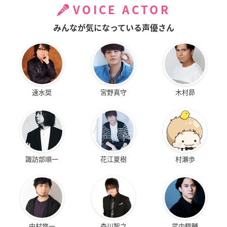
VOICE ACTOR
みんなが気になっている声優さん
速水奨
宮野真守
木村昴
諏訪部順一
花江夏樹
村瀬歩
中村悠一
森川智之
武内駿輔