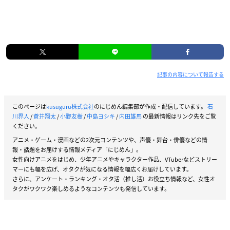
記事の内容について報告する
このページは
kusuguru株式会社
のにじめん編集部が作成・配信しています。
石
川界人
/
蒼井翔太
/
小野友樹
/
中島ヨシキ
/
内田雄馬
の最新情報はリンク先をご覧
ください。
アニメ・ゲーム・漫画などの2次元コンテンツや、声優・舞台・俳優などの情
報・話題をお届けする情報メディア「にじめん」。
女性向けアニメをはじめ、少年アニメやキャラクター作品、VTuberなどストリー
マーにも幅を広げ、オタクが気になる情報を幅広くお届けしています。
さらに、アンケート・ランキング・オタ活（推し活）お役立ち情報など、女性オ
タクがワクワク楽しめるようなコンテンツも発信しています。