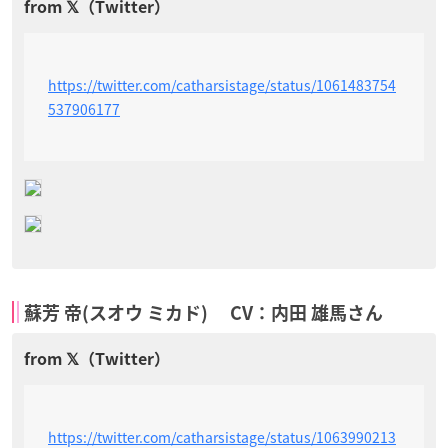
https://twitter.com/catharsistage/status/1061483754
537906177
蘇芳 帝(スオウ ミカド) CV：内田 雄馬さん
https://twitter.com/catharsistage/status/1063990213