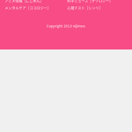
アニメ情報［にじめん］
科学ニュース［ナゾロジー］
メンタルケア［ココロジー］
心理テスト［シンリ］
Copyright 2013 nijimen.