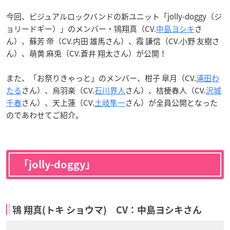
今回、ビジュアルロックバンドの新ユニット「jolly-doggy（ジ
ョリードギー）」のメンバー・鴇翔真（CV.
中島ヨシキ
さ
ん）、蘇芳 帝（CV.内田 雄馬さん）、霞 謙信（CV.小野 友樹さ
ん）、萌黄 麻兎（CV.蒼井 翔太さん）が公開！
また、「お祭りきゃっと」のメンバー、柑子 皐月（CV.
浦田わ
たる
さん）、烏羽楽（CV.
石川界人
さん）、桔梗春人（CV.
沢城
千春
さん）、天上蓮（CV.
土岐隼一
さん）が全員公開となった
のであわせてご紹介。
「jolly-doggy」
鴇 翔真(トキ ショウマ) CV：中島ヨシキさん