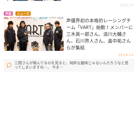
1コメント
声優
ニュース
声優界初の本格的レーシングチ
ーム「VART」始動！メンバーに
三木眞一郎さん、浪川大輔さ
ん、石川界人さん、畠中祐さん
らが集結
13コメント
三間さんが絡んでるのを見ると、純粋な趣味じゃないんだろうなと思
ってしまいますね…。 今ま…