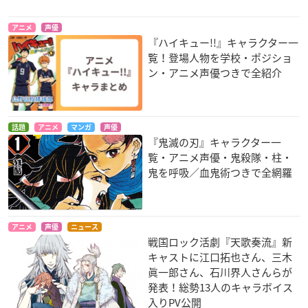
アニメ
声優
『ハイキュー!!』キャラクター一
覧！登場人物を学校・ポジショ
ン・アニメ声優つきで全紹介
話題
アニメ
マンガ
声優
『鬼滅の刃』キャラクター一
覧・アニメ声優・鬼殺隊・柱・
鬼を呼吸／血鬼術つきで全網羅
アニメ
声優
ニュース
戦国ロック活劇『天歌奏流』新
キャストに江口拓也さん、三木
眞一郎さん、石川界人さんらが
発表！総勢13人のキャラボイス
入りPV公開