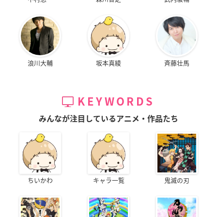
浪川大輔
坂本真綾
斉藤壮馬
KEYWORDS
みんなが注目しているアニメ・作品たち
ちいかわ
キャラ一覧
鬼滅の刃