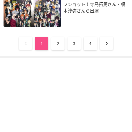
フショット！寺島拓篤さん・榎
木淳弥さんら出演
1
2
3
4