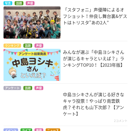
写真
話題
声優
「スタフォニ」声優陣によるオ
フショット！仲良し舞台裏&ゲス
トはトリスタ“あの2人”
ランキング
話題
声優
みんなが選ぶ「中島ヨシキさん
が演じるキャラといえば？」ラ
ンキングTOP10！【2023年版】
アンケート
話題
声優
中島ヨシキさんが演じる好きな
キャラ投票！やっぱり南雲鉄
虎？それとも山下次郎？【アン
ケート】
2コメント
イベント
ライブ
声優
ニュース