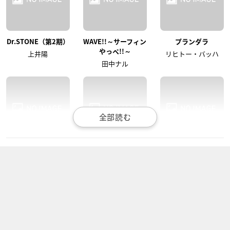
Dr.STONE（第2期）
WAVE!!～サーフィン
プランダラ
やっぺ!!～
上井陽
リヒトー・バッハ
田中ナル
スタンドマイヒーロ
Fairy gone フェアリ
トライナイツ
ーズ PIECE OF TR
ーゴーン 第2クール
灘誠一郎
UTH
セルジュ・トーヴァ
桐嶋宏弥