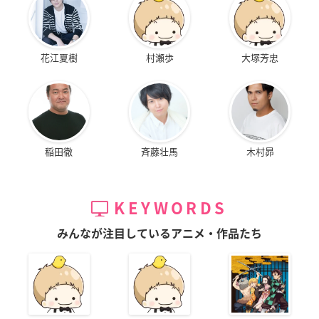
花江夏樹
村瀬歩
大塚芳忠
稲田徹
斉藤壮馬
木村昴
KEYWORDS
みんなが注目しているアニメ・作品たち