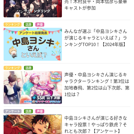
売！木村良平・岡本信彦ら豪華
キャストが参加
ランキング
話題
声優
みんなが選ぶ「中島ヨシキさん
が演じるキャラといえば？」ラ
ンキングTOP10！【2024年版】
ランキング
話題
声優・中島ヨシキさん演じるキ
ャラクターランキング！第3位は
加地春飛、第2位は山下次郎、第
1位は？
アンケート
話題
声優
中島ヨシキさんが演じる好きな
キャラ投票！やっぱり鉄虎？そ
れとも次郎？【アンケート】