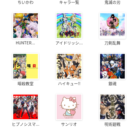
ちいかわ
キャラ一覧
鬼滅の刃
HUNTER...
アイドリッシ...
刀剣乱舞
暗殺教室
ハイキュー!!
銀魂
ヒプノシスマ...
サンリオ
呪術廻戦