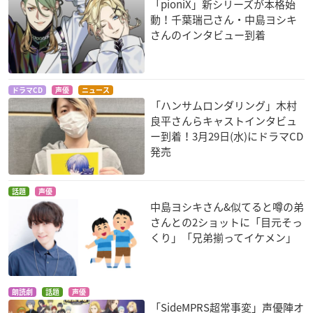
「pioniX」新シリーズが本格始
動！千葉瑞己さん・中島ヨシキ
さんのインタビュー到着
ドラマCD
声優
ニュース
「ハンサムロンダリング」木村
良平さんらキャストインタビュ
ー到着！3月29日(水)にドラマCD
発売
話題
声優
中島ヨシキさん&似てると噂の弟
さんとの2ショットに「目元そっ
くり」「兄弟揃ってイケメン」
朗読劇
話題
声優
「SideMPRS超常事変」声優陣オ