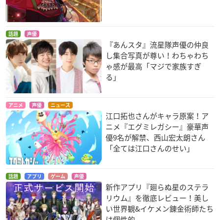
話題
声優
『あんスタ』流星隊声優の仲良
し集合写真が尊い！わちゃわち
ゃ感が最高「マジで家族すぎ
る」
アニメ
声優
ニュース
江口拓也さんがキャラ原案！ア
ニメ『エグミレガシー』豪華声
優9名が解禁、西山宏太朗さん
「全ては江口さんのせい」
話題
アプリ
ゲーム
声優
新作アプリ『廻らぬ星のステラ
リウム』を徹底レビュー！美し
い世界観&イケメン錬金術師たち
は個性的