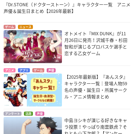
『Dr.STONE（ドクターストーン）』キャラクター一覧 アニメ
声優＆誕生日まとめ【2026年最新】
ヒナまつり
甘い懲罰～私は看守
アイドルマスター Si
専用ペット
deM
新田義史
ゲーム
ニュース
比嘉大和
山下次郎
オトメイト『MIX DUNK』が11
月26日に発売！沢城千春・杉田
智和が演じるプロバスケ選手と
恋する乙女ゲーム
アニメ
アプリ
ゲーム
声優
【2025年最新版】『あんスタ』
DYNAMIC CHORD
戦刻ナイトブラッド
THE IDOLM@STER
キャラクター一覧｜登場人物59
Prologue SideM -E
青井有紀
山県昌景
名の声優・誕生日・所属サーク
pisode of Jupiter-
ル・アニメ情報まとめ
山下次郎
アンケート
話題
声優
中島ヨシキが演じる好きなキャ
ラ投票！やっぱり南雲鉄虎？そ
れとも山下次郎？【アンケー