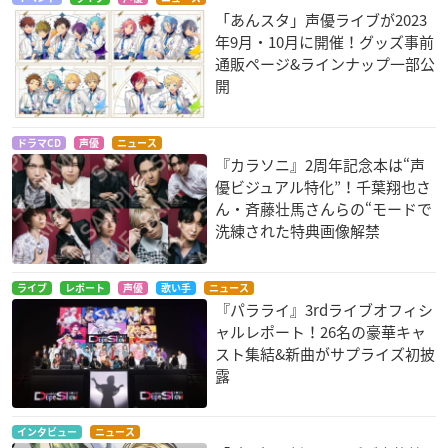
「あんスタ」声優ライブが2023
年9月・10月に開催！グッズ事前
通販ページ&ラインナップ一部公
開
ドラマCD
声優
ニュース
『カラソニ』2周年記念本は“声
優ビジュアル特化”！千葉翔也さ
ん・斉藤壮馬さんらの“モードで
洗練された特典画像解禁
ライブ
レポート
声優
歌い手
ニュース
『パラライ』3rdライブオフィシ
ャルレポート！26名の豪華キャ
スト集結&新曲がサプライズ初披
露
インタビュー
ニュース