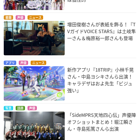
書籍
声優
ニュース
増田俊樹さんが表紙を飾る！『T
VガイドVOICE STARS』は土岐隼
一さん＆梅原裕一郎さんも登場
アプリ
声優
ニュース
新作アプリ『18TRIP』小林千晃
さん・中島ヨシキさんら出演！
キャラデザはおよ先生「ビジュ
強い」
写真
話題
声優
「SideMPRS天地四心伝」声優陣
オフショットまとめ！堀江瞬さ
ん・寺島拓篤さんら出演