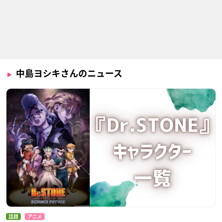
あんさんぶるスター
BAKUMATSUクライ
Fairy gone フェアリ
ズ！
シス
ーゴーン
南雲鉄虎
晴明
セルジュ・トーヴァ
中島ヨシキさんのニュース
同居人はひざ、
INGRESS THE ANIM
BAKUMATSU
時々、頭のうえ。
ATION
晴明
押守優伍
翠川誠
話題
アニメ