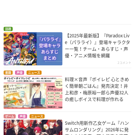
話題
【2025年最新版】『Paradox Liv
e（パラライ）』登場キャラクタ
ー一覧！チーム・あらすじ・声
優・アニメ情報を網羅
2コメント
書籍
声優
ニュース
料理×音声『ボイレピ 心ときめ
く簡単朝ごはん』発売決定！井
上和彦・梅原裕一郎ら声優32人
の癒しボイスで料理が作れる
ゲーム
声優
ニュース
Switch用新作乙女ゲーム『ハン
サムロンダリング』2026年に発