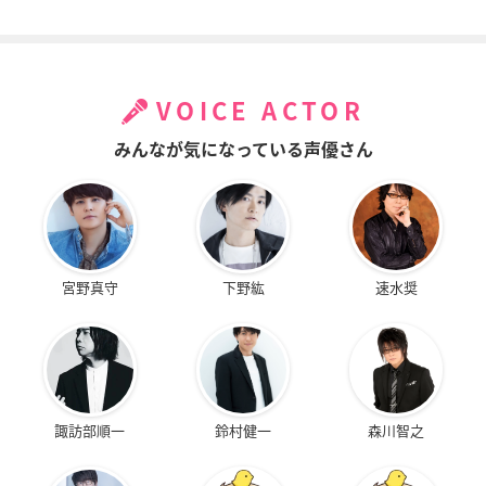
VOICE ACTOR
みんなが気になっている声優さん
宮野真守
下野紘
速水奨
諏訪部順一
鈴村健一
森川智之