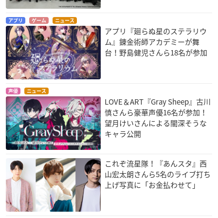
アプリ
ゲーム
ニュース
アプリ『廻らぬ星のステラリウ
ム』錬金術師アカデミーが舞
台！野島健児さんら18名が参加
声優
ニュース
LOVE＆ART『Gray Sheep』古川
慎さんら豪華声優16名が参加！
望月けいさんによる闇深そうな
キャラ公開
これぞ流星隊！『あんスタ』西
山宏太朗さんら5名のライブ打ち
上げ写真に「お金払わせて」