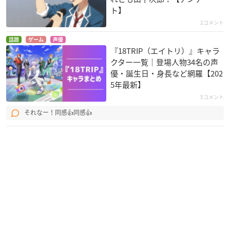
ト】
2コメント
RWBY Volume 1-3:
WAVE!!～サーフィン
WAVE!!～サーフィン
The Beginning
やっぺ!!～ 第三章
やっぺ!!～ 第ニ章
話題
ゲーム
声優
ネプチューン・ヴァ
田中ナル
田中ナル
『18TRIP（エイトリ）』キャラ
シリアス
クター一覧｜登場人物34名の声
優・誕生日・身長など網羅【202
5年最新】
5コメント
それなー！同感👍同感👍
WAVE!!～サーフィン
あした世界が終わる
15歳、今日から同棲
やっぺ!!～ 第一章
としても
はじめます。
田中ナル
ジン（僕）
向奏志