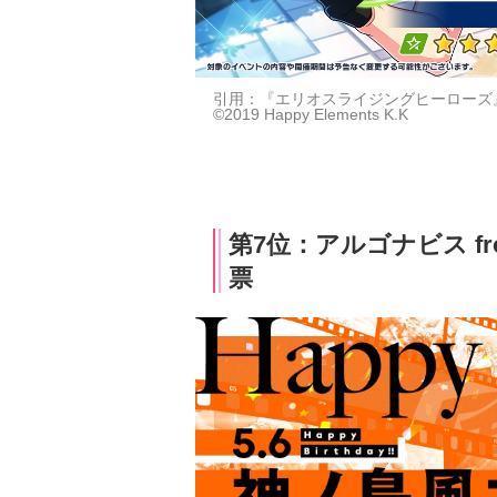
引用：『エリオスライジングヒーローズ
©2019 Happy Elements K.K
第7位：アルゴナビス fro
票