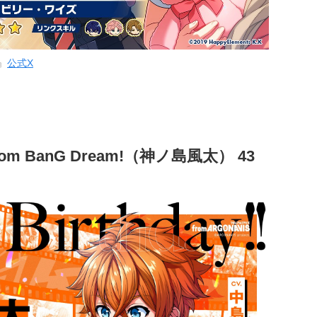
』
公式X
m BanG Dream!（神ノ島風太） 43