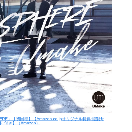
PHERE」【初回盤】【Amazon.co.jpオリジナル特典:複製サ
付き】（Amazon）