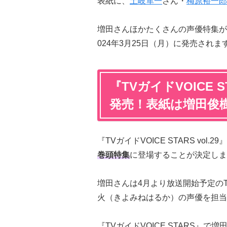
表紙に、
土岐隼一
さん・
梅原裕一郎
増田さんほかたくさんの声優特集が組まれ
024年3月25日（月）に発売されま
『TVガイドVOICE S
発売！表紙は増田俊
『TVガイドVOICE STARS vol.
巻頭特集
に登場することが決定しま
増田さんは4月より放送開始予定の
火（きよみねはるか）の声優を担当
『TVガイドVOICE STARS』