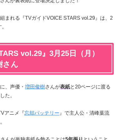
さんが裏表紙に登場決定しました！
る『TVガイドVOICE STARS vol.29』は、2
す。
TARS vol.29』3月25日（月）
樹さん
29』に、声優・
増田俊樹
さんが
表紙
と20ページに渡る
した。
TVアニメ『
忘却バッテリー
』で主人公・清峰葉流
。
で増田さんが単独表紙を飾ることは
5年振り
ということ