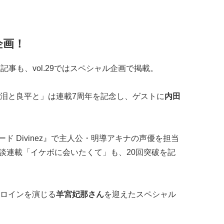
企画！
連載記事も、vol.29ではスペシャル企画で掲載。
泪と良平と」は連載7周年を記念し、ゲストに
内田
ード Divinez』で主人公・明導アキナの声優を担当
談連載「イケボに会いたくて」も、20回突破を記
ロインを演じる
羊宮妃那さん
を迎えたスペシャル