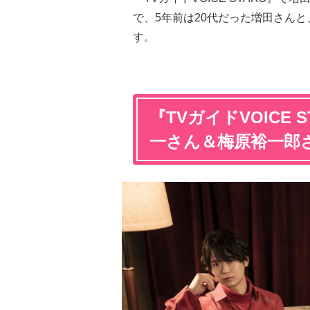
で、5年前は20代だった増田さん
す。
『TVガイドVOICE S
一さん＆梅原裕一郎