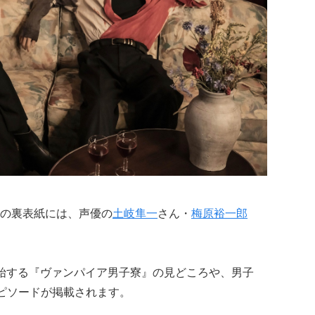
.29』の裏表紙には、声優の
土岐隼一
さん・
梅原裕一郎
始する『ヴァンパイア男子寮』の見どころや、男子
エピソードが掲載されます。