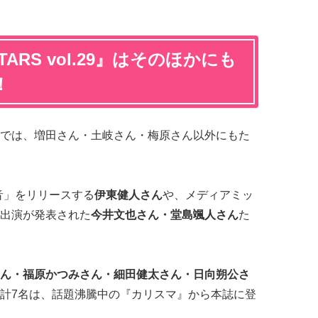
TARS vol.29』はそのほかにも
！
ol.29』では、増田さん・土岐さん・梅原さん以外にもた
咲音」をリリースする
伊東健人さん
や、メディアミッ
出演が発表された
今井文也さん・堂島颯人さん
た
ん・福原かつみさん・細田健太さん・日向朔公さ
計7名は、話題沸騰中の『カリスマ』から本誌に登