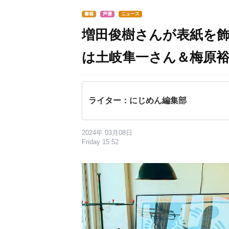
書籍
声優
ニュース
増田俊樹さんが表紙を飾る！
は土岐隼一さん＆梅原
ライター：にじめん編集部
2024年 03月08日
Friday 15:52