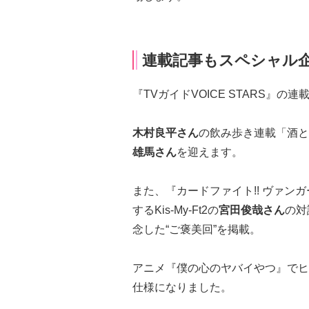
連載記事もスペシャル
『TVガイドVOICE STARS』の
木村良平さん
の飲み歩き連載「酒と
雄馬さん
を迎えます。
また、『カードファイト!! ヴァンガ
するKis-My-Ft2の
宮田俊哉さん
の対
念した“ご褒美回”を掲載。
アニメ『僕の心のヤバイやつ』でヒ
仕様になりました。