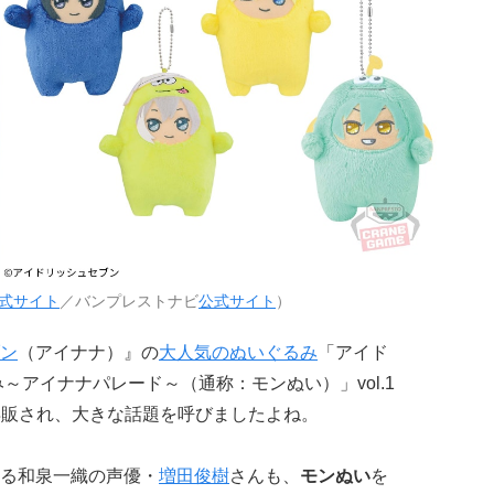
式サイト
／バンプレストナビ
公式サイト
）
ン
（アイナナ）』の
大人気のぬいぐるみ
「アイド
～アイナナパレード～（通称：モンぬい）」vol.1
土）に再販され、大きな話題を呼びましたよね。
る和泉一織の声優・
増田俊樹
さんも、
モンぬい
を