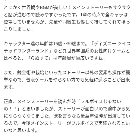
とにかく世界観やBGMが美しい！メインストーリーもサクサク
と話が進むので読みやすかったです。1章の時点で全キャラは
登場していませんが、先輩や同級生も優しく接してくれてほっ
こりしました。
キャラクター達の年齢は16歳～30歳まで。『ディズニー ツイス
テッドワンダーランド』など異世界学園系の女性向けゲームと
比べると、『らぬすて』は年齢層が幅広いですね。
また、錬金術や栽培といったストーリー以外の要素も操作が簡
単なので、普段ゲームをやらない方でも気軽に遊ぶことが出来
ます。
正直、メインストーリーを読んだ時「フルボイスじゃない
の！？」と思いましたが、ストーリーが面白いので途中から気
にならなくなりました。欲を言うなら豪華声優陣が出演してい
るので、今後メインストーリーがフルボイスで実装されるとい
いなと思います。