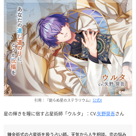
引用：『廻らぬ星のステラリウム』
公式X
星の輝きを瞳に宿す占星術師「ウルタ」：CV.
矢野奨吾
さん
錬金術式の占星術を扱う占い師。天気から人生相談、恋の悩み