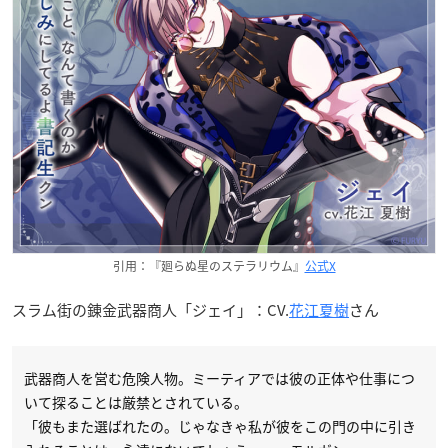
引用：『廻らぬ星のステラリウム』
公式X
スラム街の錬金武器商人「ジェイ」：CV.
花江夏樹
さん
武器商人を営む危険人物。ミーティアでは彼の正体や仕事につ
いて探ることは厳禁とされている。
「彼もまた選ばれたの。じゃなきゃ私が彼をこの門の中に引き