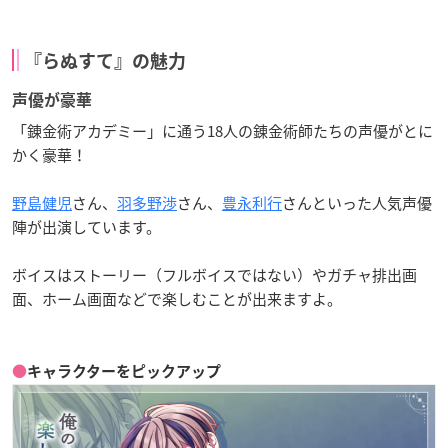
『らぬすて』の魅力
声優が豪華
「錬金術アカデミー」に通う18人の錬金術師たちの声優がとに
かく豪華！
野島健児
さん、
羽多野渉
さん、
豊永利行
さんといった人気声優
陣が出演しています。
ボイスはストーリー（フルボイスではない）やガチャ排出画
面、ホーム画面などで楽しむことが出来ますよ。
●
キャラクターをピックアップ