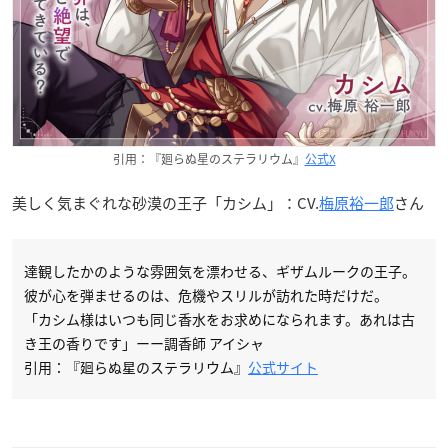
引用：『廻らぬ星のステラリウム』
公式X
美しく気まぐれな砂漠の王子「カシム」：CV.
梅原裕一郎
さん
達観したかのような雰囲気を漂わせる、ギザムルークの王子。
彼が心を弾ませるのは、危機やスリルが訪れた時だけだ。
「カシム様はいつも同じ香水をお求めになられます。あれは古
き王の香りです」ーー調香師 アイシャ
引用：『廻らぬ星のステラリウム』
公式サイト