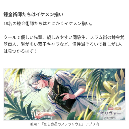
錬金術師たちはイケメン揃い
18名の錬金術師たちはとにかくイケメン揃い。
クールで優しい先輩、親しみやすい同級生、スラム街の錬金武
器商人、謎が多い双子キャラなど、個性派ぞろいで推しが1人
は見つかるはず！
引用：『廻らぬ星のステラリウム』アプリ内