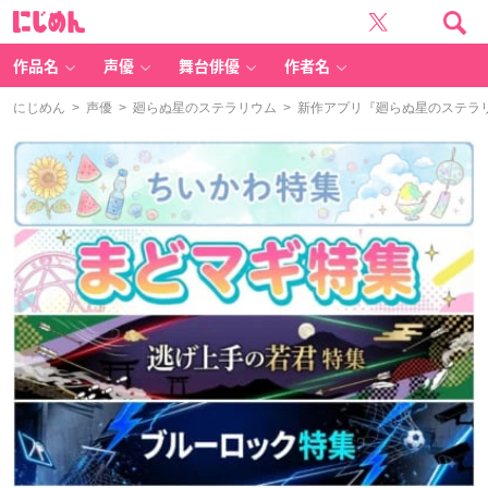
に
じ
め
ん
作品名
声優
舞台俳優
作者名
にじめん
>
声優
>
廻らぬ星のステラリウム
> 新作アプリ『廻らぬ星のステラ