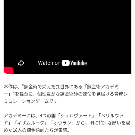
本作は、“錬金術で栄えた異世界にある「錬金術アカデミ
ー」”を舞台に、個性豊かな錬金術師の運命を見届ける育成シ
ミュレーションゲームです。
アカデミーには、4つの国「シュルヴァート」「ベリルウッ
ド」「ギザムルーク」「オウラン」から、胸に特別な願いを秘
めた18人の錬金術師たちが集結。